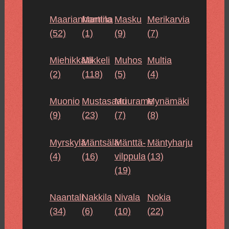
Maarianhamina
Marttila
Masku
Merikarvia
(52)
(1)
(9)
(7)
Miehikkälä
Mikkeli
Muhos
Multia
(2)
(118)
(5)
(4)
Muonio
Mustasaari
Muurame
Mynämäki
(9)
(23)
(7)
(8)
Myrskylä
Mäntsälä
Mänttä-
Mäntyharju
(4)
(16)
vilppula
(13)
(19)
Naantali
Nakkila
Nivala
Nokia
(34)
(6)
(10)
(22)