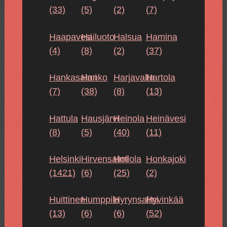
(33)
(5)
(2)
(7)
Haapavesi
Hailuoto
Halsua
Hamina
(4)
(8)
(2)
(37)
Hankasalmi
Hanko
Harjavalta
Hartola
(7)
(38)
(8)
(13)
Hattula
Hausjärvi
Heinola
Heinävesi
(8)
(5)
(40)
(11)
Helsinki
Hirvensalmi
Hollola
Honkajoki
(1421)
(6)
(25)
(2)
Huittinen
Humppila
Hyrynsalmi
Hyvinkää
(13)
(6)
(6)
(52)