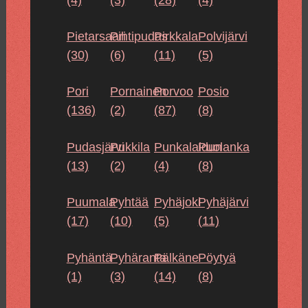
Pietarsaari
Pihtipudas
Pirkkala
Polvijärvi
(30)
(6)
(11)
(5)
Pori
Pornainen
Porvoo
Posio
(136)
(2)
(87)
(8)
Pudasjärvi
Pukkila
Punkalaidun
Puolanka
(13)
(2)
(4)
(8)
Puumala
Pyhtää
Pyhäjoki
Pyhäjärvi
(17)
(10)
(5)
(11)
Pyhäntä
Pyhäranta
Pälkäne
Pöytyä
(1)
(3)
(14)
(8)