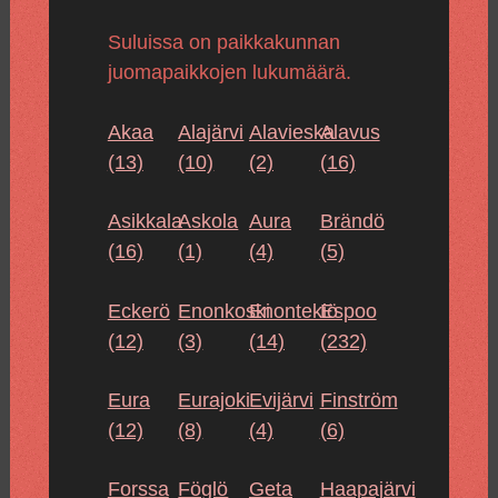
Suluissa on paikkakunnan
juomapaikkojen lukumäärä.
Akaa
Alajärvi
Alavieska
Alavus
(13)
(10)
(2)
(16)
Asikkala
Askola
Aura
Brändö
(16)
(1)
(4)
(5)
Eckerö
Enonkoski
Enontekiö
Espoo
(12)
(3)
(14)
(232)
Eura
Eurajoki
Evijärvi
Finström
(12)
(8)
(4)
(6)
Forssa
Föglö
Geta
Haapajärvi