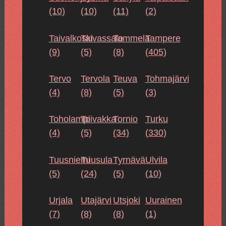
(10)
(10)
(11)
(2)
Taivalkoski
Taivassalo
Tammela
Tampere
(9)
(5)
(8)
(405)
Tervo
Tervola
Teuva
Tohmajärvi
(4)
(8)
(5)
(3)
Toholampi
Toivakka
Tornio
Turku
(4)
(5)
(34)
(330)
Tuusniemi
Tuusula
Tyrnävä
Ulvila
(5)
(24)
(5)
(10)
Urjala
Utajärvi
Utsjoki
Uurainen
(7)
(8)
(8)
(1)