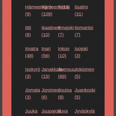
Hämeenkyrö
Hämeenlinna
Ii (13)
Iisalmi
(9)
(109)
(31)
Iitti
Ikaalinen
Ilmajoki
Ilomantsi
(8)
(10)
(7)
(7)
Imatra
Inari
Inkoo
Isojoki
(48)
(56)
(10)
(3)
Isokyrö
Janakkala
Joensuu
Jokioinen
(3)
(15)
(89)
(5)
Jomala
Joroinen
Joutsa
Juankoski
(3)
(6)
(8)
(5)
Juuka
Juupajoki
Juva
Jyväskylä