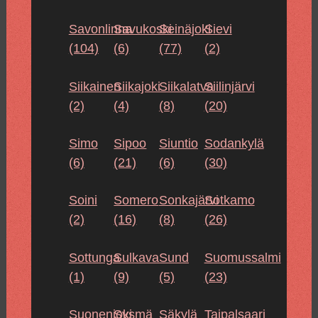
Savonlinna
Savukoski
Seinäjoki
Sievi
(104)
(6)
(77)
(2)
Siikainen
Siikajoki
Siikalatva
Siilinjärvi
(2)
(4)
(8)
(20)
Simo
Sipoo
Siuntio
Sodankylä
(6)
(21)
(6)
(30)
Soini
Somero
Sonkajärvi
Sotkamo
(2)
(16)
(8)
(26)
Sottunga
Sulkava
Sund
Suomussalmi
(1)
(9)
(5)
(23)
Suonenjoki
Sysmä
Säkylä
Taipalsaari