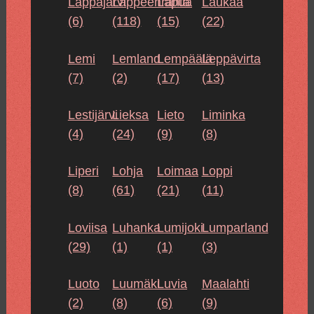
Lappajärvi
Lappeenranta
Lapua
Laukaa
(6)
(118)
(15)
(22)
Lemi
Lemland
Lempäälä
Leppävirta
(7)
(2)
(17)
(13)
Lestijärvi
Lieksa
Lieto
Liminka
(4)
(24)
(9)
(8)
Liperi
Lohja
Loimaa
Loppi
(8)
(61)
(21)
(11)
Loviisa
Luhanka
Lumijoki
Lumparland
(29)
(1)
(1)
(3)
Luoto
Luumäki
Luvia
Maalahti
(2)
(8)
(6)
(9)