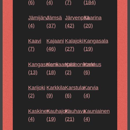
(6)
(4)
(7)
(184)
Jämijärvi
Jämsä
Järvenpää
Kaarina
(4)
(37)
(42)
(20)
Kaavi
Kajaani
Kalajoki
Kangasala
(7)
(46)
(27)
(19)
Kangasniemi
Kankaanpää
Kannonkoski
Kannus
(13)
(18)
(2)
(6)
Karijoki
Karkkila
Karstula
Karvia
(2)
(9)
(6)
(4)
Kaskinen
Kauhajoki
Kauhava
Kauniainen
(4)
(19)
(21)
(4)