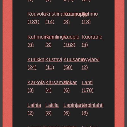
Kouvola
Kristiinankaupunki
Kruunupyy
Kuhmo
(131)
(14)
(8)
(13)
Kuhmoinen
Kumlinge
Kuopio
Kuortane
(6)
(3)
(163)
(6)
Kurikka
Kustavi
Kuusamo
Kyyjärvi
(24)
(11)
(58)
(2)
Kärkölä
Kärsämäki
Kökar
Lahti
(3)
(4)
(6)
(178)
Laihia
Laitila
Lapinjärvi
Lapinlahti
(2)
(8)
(6)
(8)