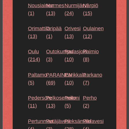
Nousiainen
Nurmes
Nurmijärvi
Närpiö
(1)
(13)
(24)
(15)
Orimattila
Oripää
Orivesi
Oulainen
(13)
(1)
(13)
(12)
Oulu
Outokumpu
Padasjoki
Paimio
(214)
(3)
(10)
(8)
Paltamo
PARAINEN
Parikkala
Parkano
(5)
(69)
(10)
(7)
Pedersöre
Pelkosenniemi
Pello
Perho
(11)
(13)
(5)
(2)
Pertunmaa
Petäjävesi
Pieksämäki
Pielavesi
(4)
(3)
(28)
(4)