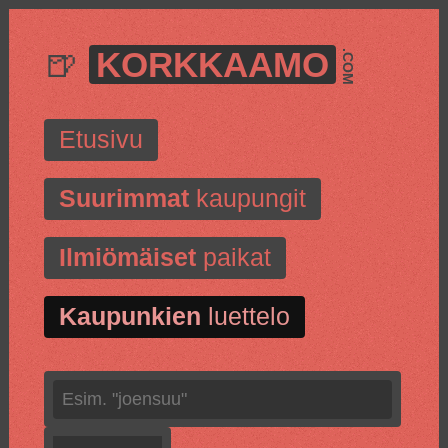
🍺
KORKKAAMO
.COM
Etusivu
Suurimmat
kaupungit
Ilmiömäiset
paikat
Kaupunkien
luettelo