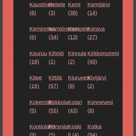
Kaustinen
Keitele
Kemi
Kemijärvi
(8)
(3)
(38)
(14)
Keminmaa
Kemiönsaari
Kempele
Kerava
(6)
(34)
(13)
(27)
Keuruu
Kihniö
Kinnula
Kirkkonummi
(18)
(1)
(2)
(40)
Kitee
Kittilä
Kiuruvesi
Kivijärvi
(16)
(57)
(8)
(2)
Kokemäki
Kokkola
Kolari
Konnevesi
(5)
(55)
(43)
(8)
Kontiolahti
Korsnäs
Koski
Kotka
(9)
(5)
tl (4)
(94)