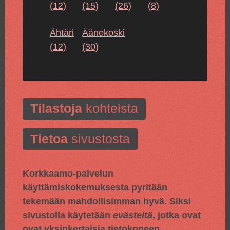
(12)
(15)
(26)
(8)
Ähtäri
Äänekoski
(12)
(30)
Tilastoja
kohteista
Tietoa
sivustosta
Korkkaamo-palvelun
käyttämiskokemuksesta pyritään
tekemään mahdollisimman hyvä. Siksi
sivustolla käytetään
evästeitä
, jotka ovat
ovat yksinkertaisia tietokoneen