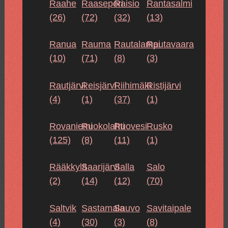
Raahe
Raasepori
Raisio
Rantasalmi
(26)
(72)
(32)
(13)
Ranua
Rauma
Rautalampi
Rautavaara
(10)
(71)
(8)
(3)
Rautjärvi
Reisjärvi
Riihimäki
Ristijärvi
(4)
(1)
(37)
(1)
Rovaniemi
Ruokolahti
Ruovesi
Rusko
(125)
(8)
(11)
(1)
Rääkkylä
Saarijärvi
Salla
Salo
(2)
(14)
(12)
(70)
Saltvik
Sastamala
Sauvo
Savitaipale
(4)
(30)
(3)
(8)