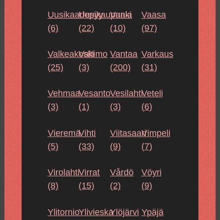
Uusikaarlepyy
Uusikaupunki
Vaala
Vaasa
(6)
(22)
(10)
(97)
Valkeakoski
Valtimo
Vantaa
Varkaus
(25)
(3)
(200)
(31)
Vehmaa
Vesanto
Vesilahti
Veteli
(3)
(1)
(3)
(6)
Vieremä
Vihti
Viitasaari
Vimpeli
(5)
(33)
(9)
(7)
Virolahti
Virrat
Vårdö
Vöyri
(8)
(15)
(2)
(9)
Ylitornio
Ylivieska
Ylöjärvi
Ypäjä