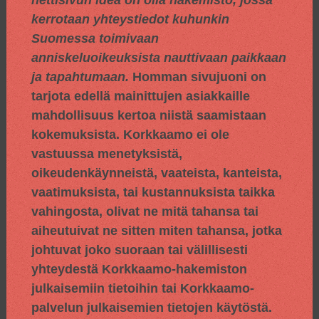
kerrotaan yhteystiedot kuhunkin
Suomessa toimivaan
anniskeluoikeuksista nauttivaan paikkaan
ja tapahtumaan.
Homman sivujuoni on
tarjota edellä mainittujen asiakkaille
mahdollisuus kertoa niistä saamistaan
kokemuksista. Korkkaamo ei ole
vastuussa menetyksistä,
oikeudenkäynneistä, vaateista, kanteista,
vaatimuksista, tai kustannuksista taikka
vahingosta, olivat ne mitä tahansa tai
aiheutuivat ne sitten miten tahansa, jotka
johtuvat joko suoraan tai välillisesti
yhteydestä Korkkaamo-hakemiston
julkaisemiin tietoihin tai Korkkaamo-
palvelun julkaisemien tietojen käytöstä.