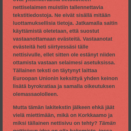
nettiselaimen muistiin tallennettavia
tekstitiedostoja. Ne eivät sisällä mitään
luottamuksellisia tietoja. Jatkamalla saitin
käyttämistä oletetaan, että suostut
vastaanottamaan evästeitä. Vastaanotat
evästeitä heti siirtyessäsi tälle
nettisivulle, ellet sitten ole estänyt niiden
ottamista vastaan selaimesi asetuksissa.
Tällainen teksti on täytynyt laittaa
Euroopan Unionin keksittyä yhden keinon
lisätä byrokratiaa ja samalla oikeutuksen
olemassaololleen.
Mutta tämän lakitekstin jälkeen ehkä jäät
vielä miettimään, mikä on Korkkaamo ja
miksi tällainen nettisivu on tehty?
Tämän
nettisivun idea on olla hakemisto, jossa