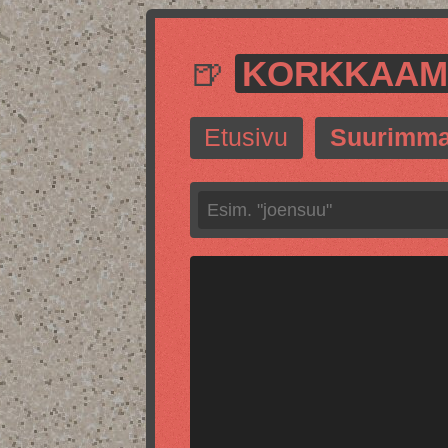
🍺
KORKKAA
Etusivu
Suurimma