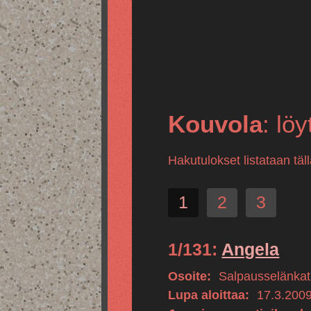
Kouvola
: löy
Hakutulokset listataan tä
1
2
3
1/131:
Angela
Osoite:
Salpausselänkat
Lupa aloittaa:
17.3.200