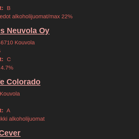
t:
B
iedot alkoholijuomat/max 22%
s Neuvola Oy
46710
Kouvola
5
t:
C
 4.7%
fe Colorado
Kouvola
t:
A
kki alkoholijuomat
 Cever