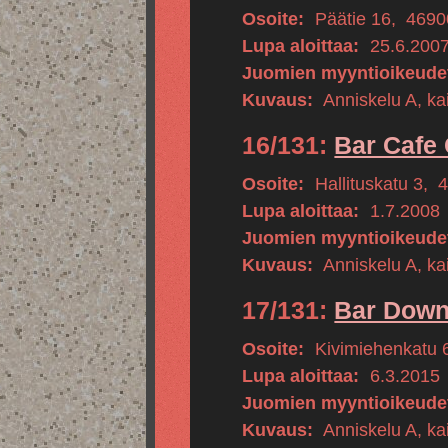
Osoite:
Päätie 16
,
4690
Lupa aloittaa:
25.6.200
Juomien myyntioikeude
Kuvaus:
Anniskelu A, kai
16/131:
Bar Cafe
Osoite:
Hallituskatu 3
,
Lupa aloittaa:
1.7.2008
Juomien myyntioikeude
Kuvaus:
Anniskelu A, kai
17/131:
Bar Dow
Osoite:
Kivimiehenkatu 
Lupa aloittaa:
6.3.2015
Juomien myyntioikeude
Kuvaus:
Anniskelu A, kai