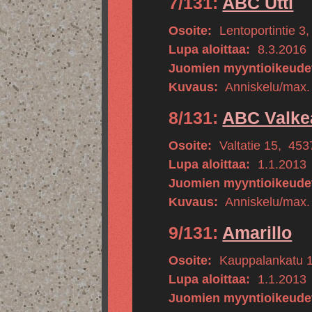
7/131:
ABC Utti
Osoite:
Lentoportintie 3
Lupa aloittaa:
8.3.2016
Juomien myyntioikeude
Kuvaus:
Anniskelu/max.
8/131:
ABC Valke
Osoite:
Valtatie 15
,
453
Lupa aloittaa:
1.1.2013
Juomien myyntioikeude
Kuvaus:
Anniskelu/max.
9/131:
Amarillo
Osoite:
Kauppalankatu 
Lupa aloittaa:
1.1.2013
Juomien myyntioikeude