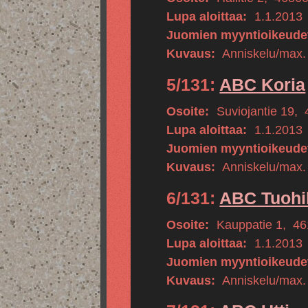
Lupa aloittaa:
1.1.2013
Juomien myyntioikeude
Kuvaus:
Anniskelu/max.
5/131:
ABC Koria
Osoite:
Suviojantie 19
,
Lupa aloittaa:
1.1.2013
Juomien myyntioikeude
Kuvaus:
Anniskelu/max.
6/131:
ABC Tuohik
Osoite:
Kauppatie 1
,
46
Lupa aloittaa:
1.1.2013
Juomien myyntioikeude
Kuvaus:
Anniskelu/max.