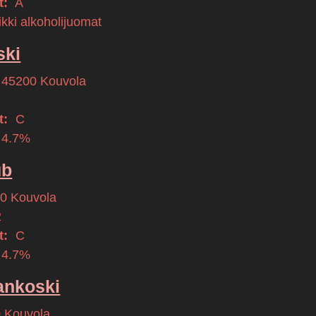
t:
A
kki alkoholijuomat
ski
45200
Kouvola
t:
C
 4.7%
ub
00
Kouvola
2
t:
C
 4.7%
ankoski
0
Kouvola