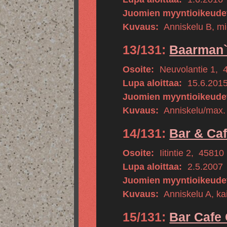
Juomien myyntioikeude
Kuvaus:
Anniskelu B, m
13/131:
Baarman`
Osoite:
Neuvolantie 1
,
Lupa aloittaa:
15.6.201
Juomien myyntioikeude
Kuvaus:
Anniskelu/max.
14/131:
Bar & Ca
Osoite:
Iitintie 2
,
45810
Lupa aloittaa:
2.5.2007
Juomien myyntioikeude
Kuvaus:
Anniskelu A, kai
15/131:
Bar Cafe