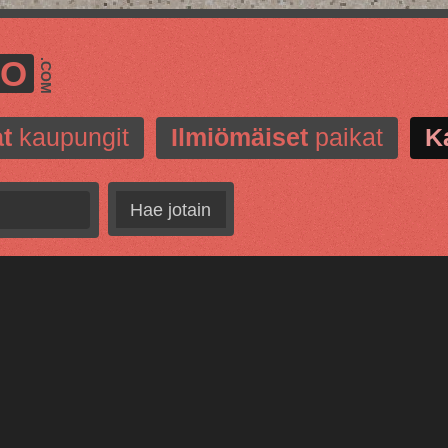
MO
.COM
t
kaupungit
Ilmiömäiset
paikat
K
Hae jotain