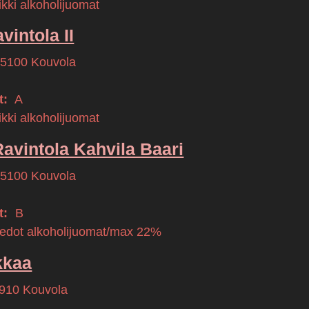
kki alkoholijuomat
intola II
45100
Kouvola
t:
A
kki alkoholijuomat
vintola Kahvila Baari
45100
Kouvola
t:
B
iedot alkoholijuomat/max 22%
kkaa
910
Kouvola