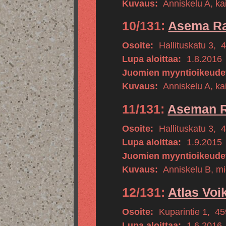
Kuvaus:
Anniskelu A, kai
10/131:
Asema Rav
Osoite:
Hallituskatu 3
,
Lupa aloittaa:
1.8.2016
Juomien myyntioikeude
Kuvaus:
Anniskelu A, kai
11/131:
Aseman Ra
Osoite:
Hallituskatu 3
,
Lupa aloittaa:
1.9.2015
Juomien myyntioikeude
Kuvaus:
Anniskelu B, m
12/131:
Atlas Voi
Osoite:
Kuparintie 1
,
45
Lupa aloittaa:
1.6.2016