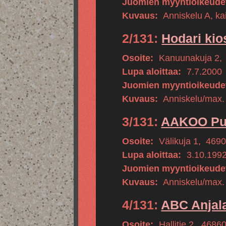
Juomien myyntioikeude
Kuvaus:
Anniskelu A, kai
2/131:
Hodari kio
Osoite:
Kanuunakuja 2
,
Lupa aloittaa:
7.7.2000
Juomien myyntioikeude
Kuvaus:
Anniskelu/max.
3/131:
AAKOO P
Osoite:
Välikuja 1
,
469
Lupa aloittaa:
3.10.199
Juomien myyntioikeude
Kuvaus:
Anniskelu/max.
4/131:
ABC Anjal
Osoite:
Hallitie 2
,
4686