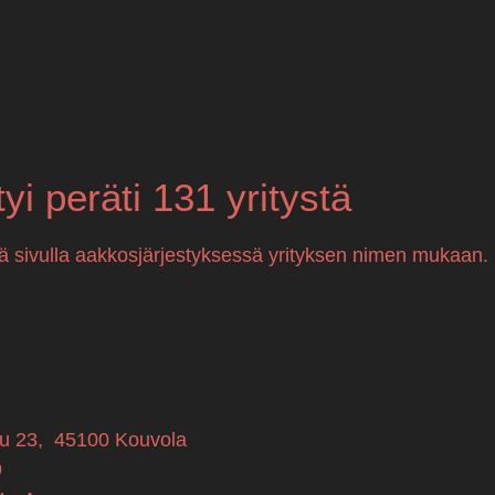
tyi peräti 131 yritystä
llä sivulla aakkosjärjestyksessä yrityksen nimen mukaan.
u 23
,
45100
Kouvola
9