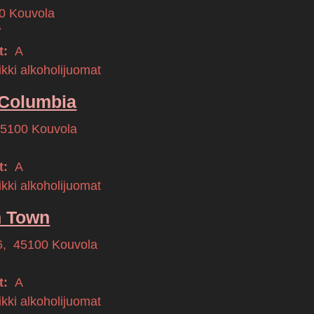
0
Kouvola
7
t:
A
kki alkoholijuomat
 Columbia
45100
Kouvola
t:
A
kki alkoholijuomat
n Town
6
,
45100
Kouvola
t:
A
kki alkoholijuomat