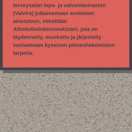
terveysalan lupa- ja valvontaviraston
(Valvira) julkaisemaan avoimeen
aineistoon, nimeltään
Alkoholielinkeinorekisteri
, jota on
täydennetty, muokattu ja järjestelty
vastaamaan kyseisen pisneshakemiston
tarpeita.