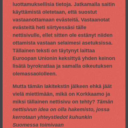
luottamuksellisia tietoja. Jatkamalla saitin
käyttämistä oletetaan, että suostut
vastaanottamaan evästeitä. Vastaanotat
evästeitä heti siirtyessäsi tälle
nettisivulle, ellet sitten ole estänyt niiden
ottamista vastaan selaimesi asetuksissa.
Tällainen teksti on täytynyt laittaa
Euroopan Unionin keksittyä yhden keinon
lisätä byrokratiaa ja samalla oikeutuksen
olemassaololleen.
Mutta tämän lakitekstin jälkeen ehkä jäät
vielä miettimään, mikä on Korkkaamo ja
miksi tällainen nettisivu on tehty?
Tämän
nettisivun idea on olla hakemisto, jossa
kerrotaan yhteystiedot kuhunkin
Suomessa toimivaan