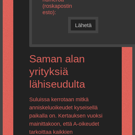
(roskapostin
esto):
Lähetä
Saman alan
yrityksiä
lähiseudulta
Suluissa kerrotaan mitkä
anniskeluoikeudet kyseisellä
paikalla on. Kertauksen vuoksi
mainittakoon, että A-oikeudet
tarkoittaa kaikkien