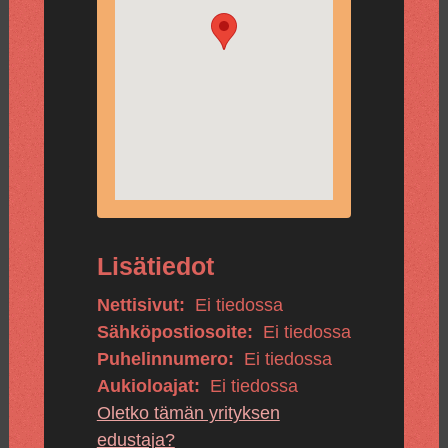
Lisätiedot
Nettisivut:
Ei tiedossa
Sähköpostiosoite:
Ei tiedossa
Puhelinnumero:
Ei tiedossa
Aukioloajat:
Ei tiedossa
Oletko tämän yrityksen
edustaja?