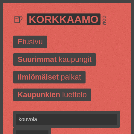
🍺
KORKKAAMO
.COM
Etusivu
Suurimmat
kaupungit
Ilmiömäiset
paikat
Kaupunkien
luettelo