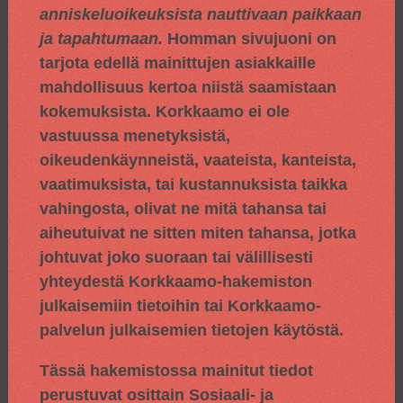
anniskeluoikeuksista nauttivaan paikkaan
ja tapahtumaan.
Homman sivujuoni on
tarjota edellä mainittujen asiakkaille
mahdollisuus kertoa niistä saamistaan
kokemuksista. Korkkaamo ei ole
vastuussa menetyksistä,
oikeudenkäynneistä, vaateista, kanteista,
vaatimuksista, tai kustannuksista taikka
vahingosta, olivat ne mitä tahansa tai
aiheutuivat ne sitten miten tahansa, jotka
johtuvat joko suoraan tai välillisesti
yhteydestä Korkkaamo-hakemiston
julkaisemiin tietoihin tai Korkkaamo-
palvelun julkaisemien tietojen käytöstä.
Tässä hakemistossa mainitut tiedot
perustuvat osittain
Sosiaali- ja