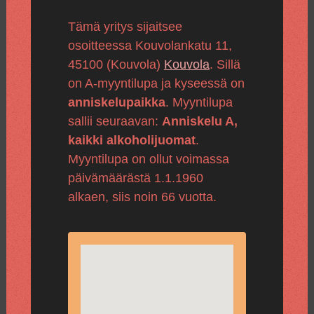
Tämä yritys sijaitsee
osoitteessa Kouvolankatu 11,
45100 (Kouvola)
Kouvola
. Sillä
on A-myyntilupa ja kyseessä on
anniskelupaikka
. Myyntilupa
sallii seuraavan:
Anniskelu A,
kaikki alkoholijuomat
.
Myyntilupa on ollut voimassa
päivämäärästä 1.1.1960
alkaen, siis noin 66 vuotta.