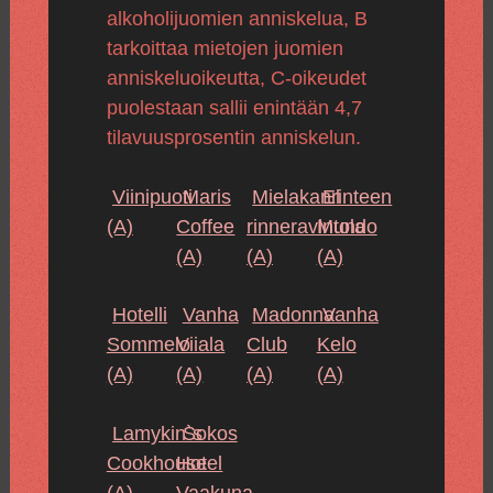
alkoholijuomien anniskelua, B
tarkoittaa mietojen juomien
anniskeluoikeutta, C-oikeudet
puolestaan sallii enintään 4,7
tilavuusprosentin anniskelun.
Viinipuoti
Maris
Mielakanrinteen
El
(A)
Coffee
rinneravintola
Mundo
(A)
(A)
(A)
Hotelli
Vanha
Madonna
Vanha
Sommelo
Viiala
Club
Kelo
(A)
(A)
(A)
(A)
Lamykin`s
Sokos
Cookhouse
Hotel
(A)
Vaakuna