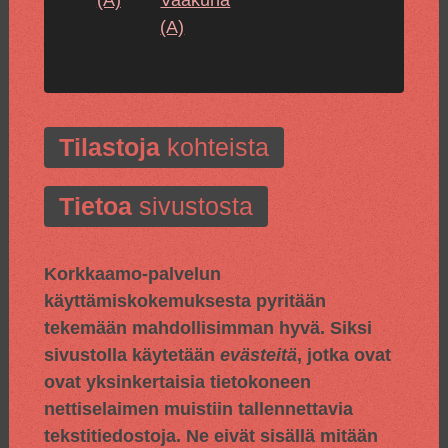
(A)
Tilastoja
kohteista
Tietoa
sivustosta
Korkkaamo-palvelun
käyttämiskokemuksesta pyritään
tekemään mahdollisimman hyvä. Siksi
sivustolla käytetään
evästeitä
, jotka ovat
ovat yksinkertaisia tietokoneen
nettiselaimen muistiin tallennettavia
tekstitiedostoja. Ne eivät sisällä mitään