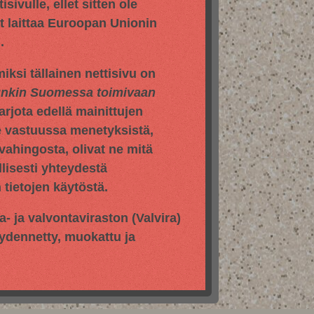
sivulle, ellet sitten ole
yt laittaa Euroopan Unionin
.
iksi tällainen nettisivu on
hunkin Suomessa toimivaan
jota edellä mainittujen
e vastuussa menetyksistä,
vahingosta, olivat ne mitä
llisesti yhteydestä
tietojen käytöstä.
pa- ja valvontaviraston
(Valvira)
äydennetty, muokattu ja