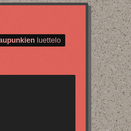
aupunkien
luettelo