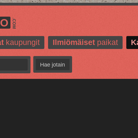
MO
.COM
t
kaupungit
Ilmiömäiset
paikat
K
Hae jotain