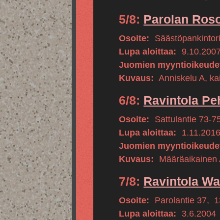
5/8:
Parolan Roso
Osoite:
Säästöpankintor
Lupa aloittaa:
9.10.200
Juomien myyntioikeude
Kuvaus:
Anniskelu A, kai
6/8:
Ravintola Pe
Osoite:
Sattulantie 73-7
Lupa aloittaa:
1.11.201
Juomien myyntioikeude
Kuvaus:
Määräaikainen A
7/8:
Ravintola Wa
Osoite:
Parolantie 37
,
1
Lupa aloittaa:
3.6.2004