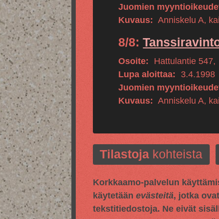
Juomien myyntioikeude
Kuvaus:
Anniskelu A, kai
8/8:
Tanssiravint
Osoite:
Hattulantie 547
,
Lupa aloittaa:
3.4.1998
Juomien myyntioikeude
Kuvaus:
Anniskelu A, kai
Tilastoja
kohteista
Korkkaamo-palvelun käyttämis
käytetään
evästeitä
, jotka ova
tekstitiedostoja. Ne eivät sisä