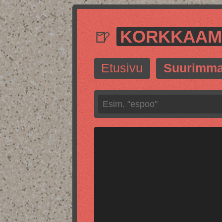
🍺
KORKKAA
Etusivu
Suurimma