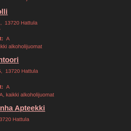
lli
i
,
13720
Hattula
7
t:
A
kki alkoholijuomat
htoori
5
,
13720
Hattula
6
t:
A
, kaikki alkoholijuomat
nha Apteekki
3720
Hattula