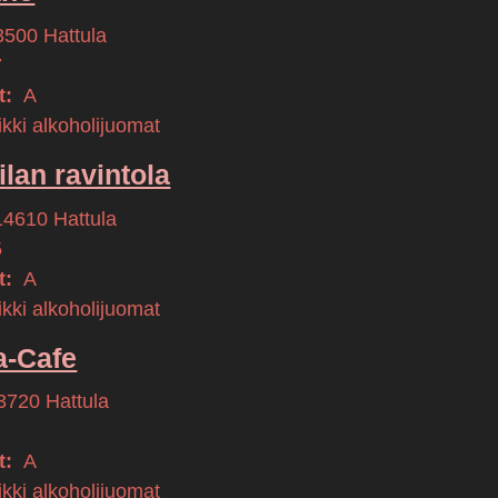
3500
Hattula
7
t:
A
kki alkoholijuomat
ilan ravintola
14610
Hattula
5
t:
A
kki alkoholijuomat
a-Cafe
3720
Hattula
t:
A
kki alkoholijuomat