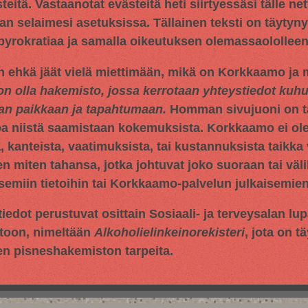
tä. Vastaanotat evästeitä heti siirtyessäsi tälle netti
an selaimesi asetuksissa. Tällainen teksti on täytyn
 byrokratiaa ja samalla oikeutuksen olemassaololleen
n ehkä jäät vielä miettimään, mikä on Korkkaamo ja m
on olla hakemisto, jossa kerrotaan yhteystiedot ku
aan paikkaan ja tapahtumaan.
Homman sivujuoni on tar
oa niistä saamistaan kokemuksista. Korkkaamo ei ol
 kanteista, vaatimuksista, tai kustannuksista taikka 
en miten tahansa, jotka johtuvat joko suoraan tai väli
miin tietoihin tai Korkkaamo-palvelun julkaisemien 
iedot perustuvat osittain
Sosiaali- ja terveysalan lu
toon, nimeltään
Alkoholielinkeinorekisteri
, jota on t
en pisneshakemiston tarpeita.