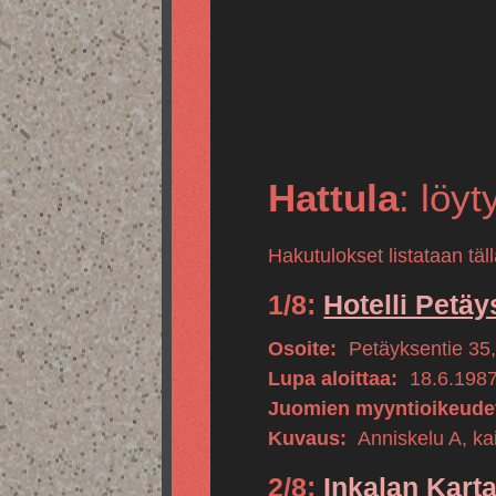
Hattula
: löy
Hakutulokset listataan tä
1/8:
Hotelli Petäy
Osoite:
Petäyksentie 35
Lupa aloittaa:
18.6.198
Juomien myyntioikeude
Kuvaus:
Anniskelu A, kai
2/8:
Inkalan Kart