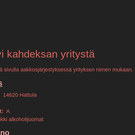
tyi kahdeksan yritystä
llä sivulla aakkosjärjestyksessä yrityksen nimen mukaan.
s
,
14620
Hattula
7
t:
A
kki alkoholijuomat
ano