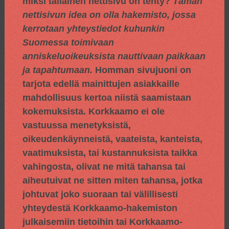
miksi tällainen nettisivu on tehty?
Tämän
nettisivun idea on olla hakemisto, jossa
kerrotaan yhteystiedot kuhunkin
Suomessa toimivaan
anniskeluoikeuksista nauttivaan paikkaan
ja tapahtumaan.
Homman sivujuoni on
tarjota edellä mainittujen asiakkaille
mahdollisuus kertoa niistä saamistaan
kokemuksista. Korkkaamo ei ole
vastuussa menetyksistä,
oikeudenkäynneistä, vaateista, kanteista,
vaatimuksista, tai kustannuksista taikka
vahingosta, olivat ne mitä tahansa tai
aiheutuivat ne sitten miten tahansa, jotka
johtuvat joko suoraan tai välillisesti
yhteydestä Korkkaamo-hakemiston
julkaisemiin tietoihin tai Korkkaamo-