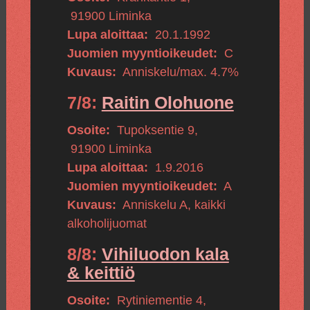
91900
Liminka
Lupa aloittaa:
20.1.1992
Juomien myyntioikeudet:
C
Kuvaus:
Anniskelu/max. 4.7%
7/8:
Raitin Olohuone
Osoite:
Tupoksentie 9
,
91900
Liminka
Lupa aloittaa:
1.9.2016
Juomien myyntioikeudet:
A
Kuvaus:
Anniskelu A, kaikki
alkoholijuomat
8/8:
Vihiluodon kala
& keittiö
Osoite:
Rytiniementie 4
,