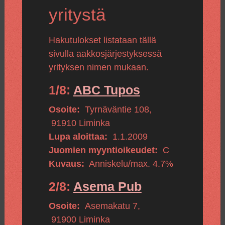
yritystä
Hakutulokset listataan tällä
sivulla aakkosjärjestyksessä
yrityksen nimen mukaan.
1/8:
ABC Tupos
Osoite:
Tyrnäväntie 108
,
91910
Liminka
Lupa aloittaa:
1.1.2009
Juomien myyntioikeudet:
C
Kuvaus:
Anniskelu/max. 4.7%
2/8:
Asema Pub
Osoite:
Asemakatu 7
,
91900
Liminka