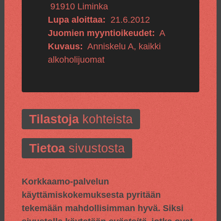
91910
Liminka
Lupa aloittaa:
21.6.2012
Juomien myyntioikeudet:
A
Kuvaus:
Anniskelu A, kaikki
alkoholijuomat
Tilastoja
kohteista
Tietoa
sivustosta
Korkkaamo-palvelun
käyttämiskokemuksesta pyritään
tekemään mahdollisimman hyvä. Siksi