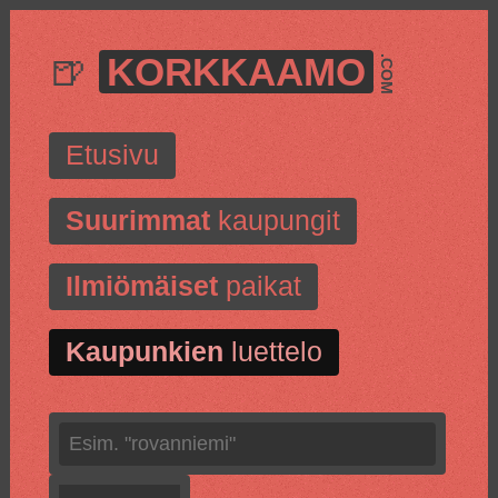
🍺
KORKKAAMO
.COM
Etusivu
Suurimmat
kaupungit
Ilmiömäiset
paikat
Kaupunkien
luettelo