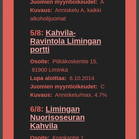
Juomien myyntioikeudet:
A
Kuvaus:
Anniskelu A, kaikki
alkoholijuomat
5/8:
Kahvila-
Ravintola Limingan
portti
Osoite:
Pitkäkoskentie 15
,
91900
Liminka
Lupa aloittaa:
6.10.2014
Juomien myyntioikeudet:
C
Kuvaus:
Anniskelu/max. 4.7%
6/8:
Limingan
Nuorisoseuran
Kahvila
Osoite:
Krankantie 1
,