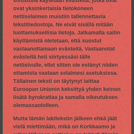
sivustolla käytetään
evästeitä
, jotka ovat
ovat yksinkertaisia tietokoneen
nettiselaimen muistiin tallennettavia
tekstitiedostoja. Ne eivät sisällä mitään
luottamuksellisia tietoja. Jatkamalla saitin
käyttämistä oletetaan, että suostut
vastaanottamaan evästeitä. Vastaanotat
evästeitä heti siirtyessäsi tälle
nettisivulle, ellet sitten ole estänyt niiden
ottamista vastaan selaimesi asetuksissa.
Tällainen teksti on täytynyt laittaa
Euroopan Unionin keksittyä yhden keinon
lisätä byrokratiaa ja samalla oikeutuksen
olemassaololleen.
Mutta tämän lakitekstin jälkeen ehkä jäät
vielä miettimään, mikä on Korkkaamo ja