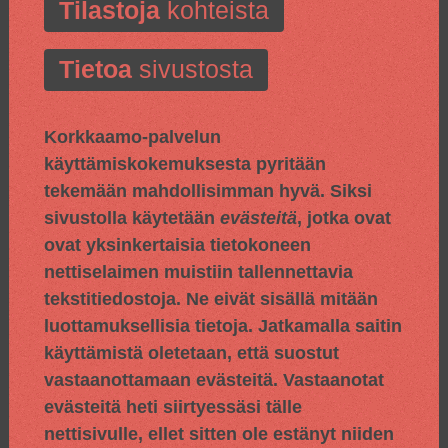
Tilastoja
kohteista
Tietoa
sivustosta
Korkkaamo-palvelun
käyttämiskokemuksesta pyritään
tekemään mahdollisimman hyvä. Siksi
sivustolla käytetään
evästeitä
, jotka ovat
ovat yksinkertaisia tietokoneen
nettiselaimen muistiin tallennettavia
tekstitiedostoja. Ne eivät sisällä mitään
luottamuksellisia tietoja. Jatkamalla saitin
käyttämistä oletetaan, että suostut
vastaanottamaan evästeitä. Vastaanotat
evästeitä heti siirtyessäsi tälle
nettisivulle, ellet sitten ole estänyt niiden