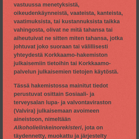
vastuussa menetyksistä,
oikeudenkäynneistä, vaateista, kanteista,
vaatimuksista, tai kustannuksista taikka
vahingosta, olivat ne mitä tahansa tai
aiheutuivat ne sitten miten tahansa, jotka
johtuvat joko suoraan tai välillisesti
yhteydestä Korkkaamo-hakemiston
julkaisemiin tietoihin tai Korkkaamo-
palvelun julkaisemien tietojen käytöstä.
Tässä hakemistossa mainitut tiedot
perustuvat osittain
Sosiaali- ja
terveysalan lupa- ja valvontaviraston
(Valvira) julkaisemaan avoimeen
aineistoon, nimeltään
Alkoholielinkeinorekisteri
, jota on
täydennetty, muokattu ja järjestelty