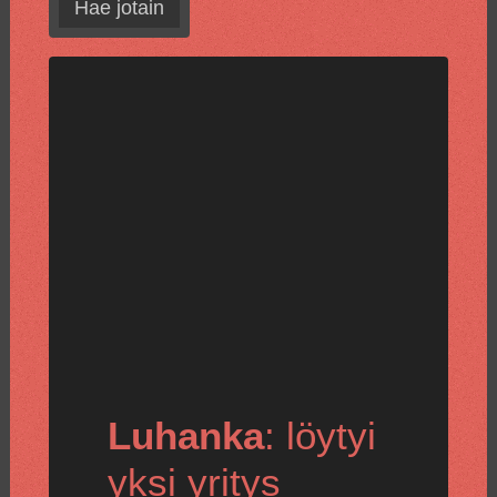
Hae jotain
Luhanka
: löytyi
yksi yritys