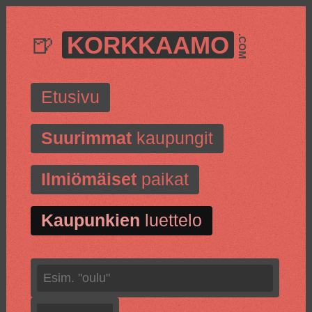
🍺
KORKKAAMO
.COM
Etusivu
Suurimmat
kaupungit
Ilmiömäiset
paikat
Kaupunkien
luettelo