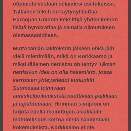
ottamista vastaan selaimesi asetuksissa.
Tällainen teksti on täytynyt laittaa
Euroopan Unionin keksittyä yhden keinon
lisätä byrokratiaa ja samalla oikeutuksen
olemassaololleen.
Mutta tämän lakitekstin jälkeen ehkä jäät
vielä miettimään, mikä on Korkkaamo ja
miksi tällainen nettisivu on tehty?
Tämän
nettisivun idea on olla hakemisto, jossa
kerrotaan yhteystiedot kuhunkin
Suomessa toimivaan
anniskeluoikeuksista nauttivaan paikkaan
ja tapahtumaan.
Homman sivujuoni on
tarjota edellä mainittujen asiakkaille
mahdollisuus kertoa niistä saamistaan
kokemuksista. Korkkaamo ei ole