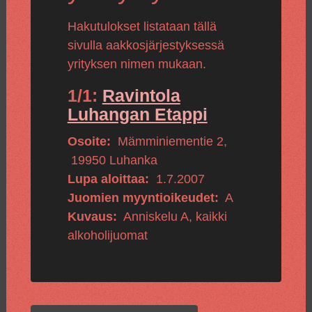
Hakutulokset listataan tällä
sivulla aakkosjärjestyksessä
yrityksen nimen mukaan.
1/1:
Ravintola
Luhangan Etappi
Osoite:
Mämminiementie 2
,
19950
Luhanka
Lupa aloittaa:
1.7.2007
Juomien myyntioikeudet:
A
Kuvaus:
Anniskelu A, kaikki
alkoholijuomat