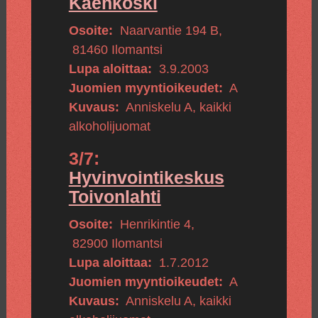
Käenkoski
Osoite:
Naarvantie 194 B
,
81460
Ilomantsi
Lupa aloittaa:
3.9.2003
Juomien myyntioikeudet:
A
Kuvaus:
Anniskelu A, kaikki
alkoholijuomat
3/7:
Hyvinvointikeskus
Toivonlahti
Osoite:
Henrikintie 4
,
82900
Ilomantsi
Lupa aloittaa:
1.7.2012
Juomien myyntioikeudet:
A
Kuvaus:
Anniskelu A, kaikki