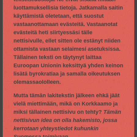
luottamuksellisia tietoja. Jatkamalla saitin
käyttämistä oletetaan, että suostut
vastaanottamaan evästeitä. Vastaanotat
evästeitä heti siirtyessäsi tälle
nettisivulle, ellet sitten ole estänyt niiden
ottamista vastaan selaimesi asetuksissa.
Tällainen teksti on täytynyt laittaa
Euroopan Unionin keksittyä yhden keinon
lisätä byrokratiaa ja samalla oikeutuksen
olemassaololleen.
Mutta tämän lakitekstin jälkeen ehkä jäät
vielä miettimään, mikä on Korkkaamo ja
miksi tällainen nettisivu on tehty?
Tämän
nettisivun idea on olla hakemisto, jossa
kerrotaan yhteystiedot kuhunkin
Suomessa toimivaan