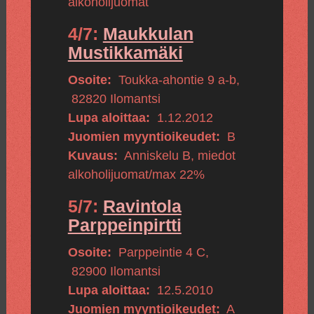
alkoholijuomat
4/7:
Maukkulan
Mustikkamäki
Osoite:
Toukka-ahontie 9 a-b
,
82820
Ilomantsi
Lupa aloittaa:
1.12.2012
Juomien myyntioikeudet:
B
Kuvaus:
Anniskelu B, miedot
alkoholijuomat/max 22%
5/7:
Ravintola
Parppeinpirtti
Osoite:
Parppeintie 4 C
,
82900
Ilomantsi
Lupa aloittaa:
12.5.2010
Juomien myyntioikeudet:
A