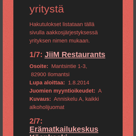
yritystä
Hakutulokset listataan tällä
sivulla aakkosjärjestyksessä
yrityksen nimen mukaan.
1/7:
JiiM Restaurants
Osoite:
Mantsintie 1-3
,
82900
Ilomantsi
Lupa aloittaa:
1.8.2014
Juomien myyntioikeudet:
A
Kuvaus:
Anniskelu A, kaikki
alkoholijuomat
2/7:
Erämatkailukeskus