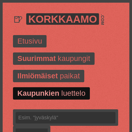
🍺
KORKKAAMO
.COM
Etusivu
Suurimmat
kaupungit
Ilmiömäiset
paikat
Kaupunkien
luettelo