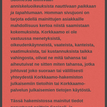
anniskeluoikeuksista nauttivaan paikkaan
ja tapahtumaan.
Homman sivujuoni on
tarjota edellä mainittujen asiakkaille
mahdollisuus kertoa niistä saamistaan
kokemuksista. Korkkaamo ei ole
vastuussa menetyksistä,
oikeudenkäynneistä, vaateista, kanteista,
vaatimuksista, tai kustannuksista taikka
vahingosta, olivat ne mitä tahansa tai
aiheutuivat ne sitten miten tahansa, jotka
johtuvat joko suoraan tai välillisesti
yhteydestä Korkkaamo-hakemiston
julkaisemiin tietoihin tai Korkkaamo-
palvelun julkaisemien tietojen käytöstä.
Tässä hakemistossa mainitut tiedot