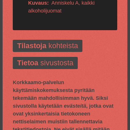
Kuvaus:
Anniskelu A, kaikki
alkoholijuomat
Tilastoja
kohteista
Tietoa
sivustosta
Korkkaamo-palvelun
käyttämiskokemuksesta pyritään
tekemään mahdollisimman hyvä. Siksi
sivustolla käytetään
evästeitä
, jotka ovat
ovat yksinkertaisia tietokoneen
nettiselaimen muistiin tallennettavia
tekstitiedostoja. Ne eivät sisällä mitään