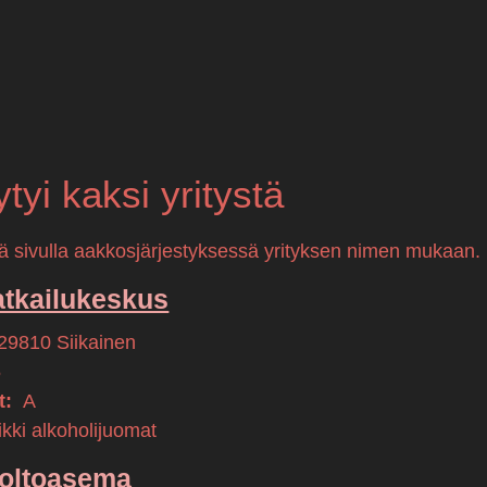
öytyi kaksi yritystä
llä sivulla aakkosjärjestyksessä yrityksen nimen mukaan.
tkailukeskus
29810
Siikainen
5
t:
A
kki alkoholijuomat
uoltoasema