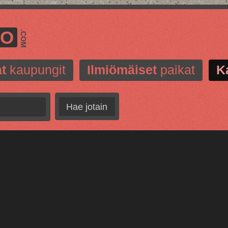
MO
.COM
t
kaupungit
Ilmiömäiset
paikat
K
Hae jotain