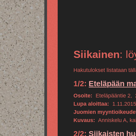
Siikainen
: l
Hakutulokset listataan tä
1/2:
Eteläpään ma
Osoite:
Eteläpääntie 2
,
Lupa aloittaa:
1.11.201
Juomien myyntioikeude
Kuvaus:
Anniskelu A, kai
2/2:
Siikaisten h