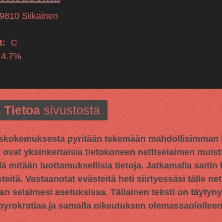
9810
Siikainen
t:
C
 4.7%
Tietoa
sivustosta
kokemuksesta pyritään tekemään mahdollisimman hy
t ovat yksinkertaisia tietokoneen nettiselaimen muisti
llä mitään luottamuksellisia tietoja. Jatkamalla saitin
tä. Vastaanotat evästeitä heti siirtyessäsi tälle netti
an selaimesi asetuksissa. Tällainen teksti on täytyn
 byrokratiaa ja samalla oikeutuksen olemassaololleen