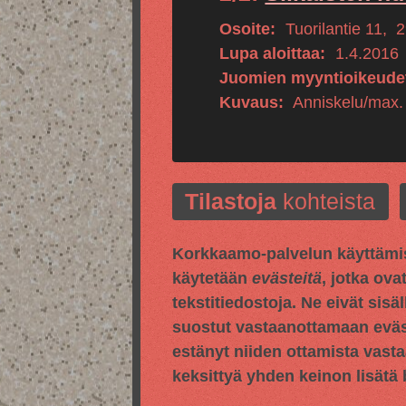
Osoite:
Tuorilantie 11
,
2
Lupa aloittaa:
1.4.2016
Juomien myyntioikeude
Kuvaus:
Anniskelu/max.
Tilastoja
kohteista
Korkkaamo-palvelun käyttämis
käytetään
evästeitä
, jotka ova
tekstitiedostoja. Ne eivät sisä
suostut vastaanottamaan evästei
estänyt niiden ottamista vasta
keksittyä yhden keinon lisätä