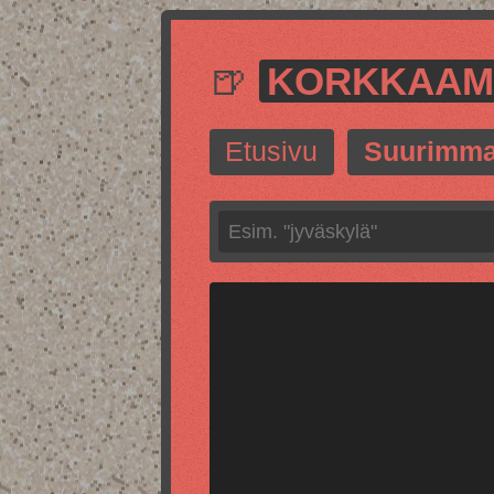
🍺
KORKKAA
Etusivu
Suurimma