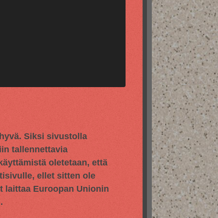
vä. Siksi sivustolla
in tallennettavia
 käyttämistä oletetaan, että
sivulle, ellet sitten ole
yt laittaa Euroopan Unionin
.