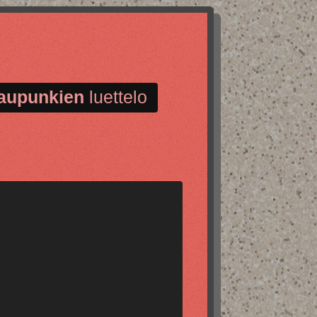
aupunkien
luettelo