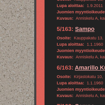
Lupa aloittaa:
1.9.2011
Juomien myyntioikeude
Kuvaus:
Anniskelu A, kai
5/163:
Sampo
Osoite:
Kauppakatu 13
,
Lupa aloittaa:
1.1.1960
Juomien myyntioikeude
Kuvaus:
Anniskelu A, kai
6/163:
Amarillo K
Osoite:
Kirjastokatu 10
,
Lupa aloittaa:
1.1.1960
Juomien myyntioikeude
Kuvaus:
Anniskelu A, kai