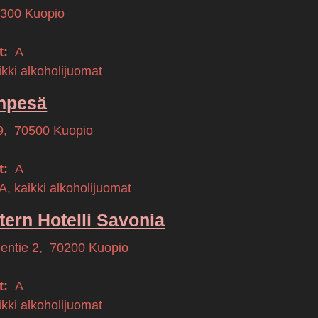
3300
Kuopio
t:
A
kki alkoholijuomat
inpesä
9
,
70500
Kuopio
t:
A
, kaikki alkoholijuomat
ern Hotelli Savonia
ntie 2
,
70200
Kuopio
t:
A
kki alkoholijuomat