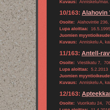
Kuvaus:
Anniskelu/max.
10/163:
Alahovin 
Osoite:
Alahovintie 236
,
Lupa aloittaa:
16.5.199
Juomien myyntioikeude
Kuvaus:
Anniskelu A, kai
11/163:
Antell-ra
Osoite:
Viestikatu 7
,
70
Lupa aloittaa:
5.2.2013
Juomien myyntioikeude
Kuvaus:
Anniskelu A, kai
12/163:
Apteekka
Osoite:
Vuorikatu 24
,
7
Lupa aloittaa:
11.4.201