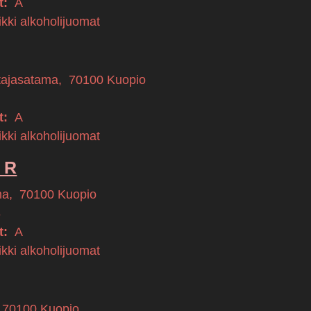
t:
A
kki alkoholijuomat
tajasatama
,
70100
Kuopio
t:
A
kki alkoholijuomat
 R
ma
,
70100
Kuopio
8
t:
A
kki alkoholijuomat
70100
Kuopio