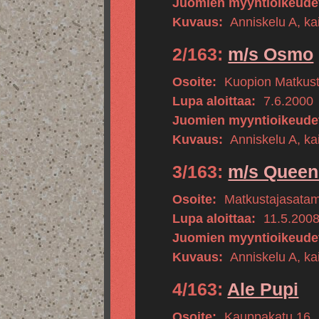
Juomien myyntioikeude
Kuvaus:
Anniskelu A, kai
2/163:
m/s Osmo
Osoite:
Kuopion Matkus
Lupa aloittaa:
7.6.2000
Juomien myyntioikeude
Kuvaus:
Anniskelu A, kai
3/163:
m/s Queen
Osoite:
Matkustajasata
Lupa aloittaa:
11.5.200
Juomien myyntioikeude
Kuvaus:
Anniskelu A, kai
4/163:
Ale Pupi
Osoite:
Kauppakatu 16
,