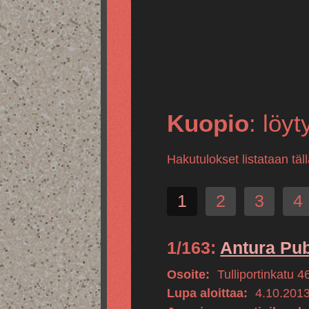
Kuopio
: löyt
Hakutulokset listataan tä
1
2
3
4
1/163:
Antura Pu
Osoite:
Tulliportinkatu 4
Lupa aloittaa:
4.10.201