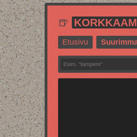
🍺
KORKKAA
Etusivu
Suurimma