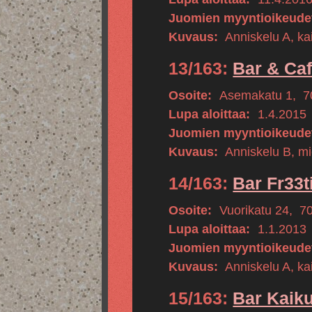
Juomien myyntioikeude
Kuvaus:
Anniskelu A, kai
13/163:
Bar & Ca
Osoite:
Asemakatu 1
,
7
Lupa aloittaa:
1.4.2015
Juomien myyntioikeude
Kuvaus:
Anniskelu B, m
14/163:
Bar Fr33
Osoite:
Vuorikatu 24
,
7
Lupa aloittaa:
1.1.2013
Juomien myyntioikeude
Kuvaus:
Anniskelu A, kai
15/163:
Bar Kaik