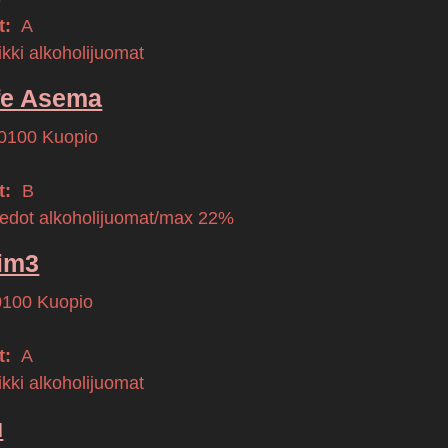
t:
A
kki alkoholijuomat
fe Asema
0100
Kuopio
t:
B
iedot alkoholijuomat/max 22%
tim3
0100
Kuopio
t:
A
kki alkoholijuomat
u