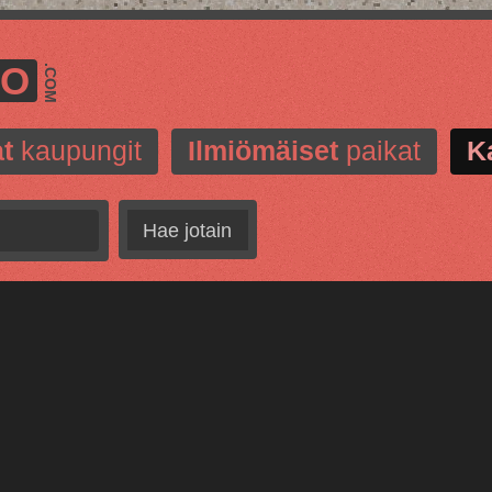
MO
.COM
t
kaupungit
Ilmiömäiset
paikat
K
Hae jotain