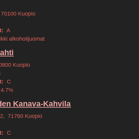
70100
Kuopio
t:
A
kki alkoholijuomat
ahti
0800
Kuopio
5
t:
C
 4.7%
den Kanava-Kahvila
42
,
71760
Kuopio
t:
C