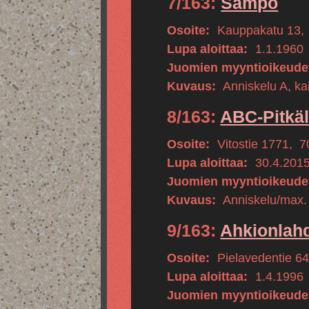
7/163:
Sampo
Osoite:
Kauppakatu 13
,
Lupa aloittaa:
1.1.1960
Juomien myyntioikeude
Kuvaus:
Anniskelu A, kai
8/163:
ABC-Pitkäl
Osoite:
Vitostie 1771
,
7
Lupa aloittaa:
30.4.201
Juomien myyntioikeude
Kuvaus:
Anniskelu/max.
9/163:
Ahkionlah
Osoite:
Pielavedentie 6
Lupa aloittaa:
1.4.1996
Juomien myyntioikeude