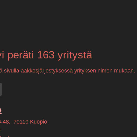
yi peräti 163 yritystä
llä sivulla aakkosjärjestyksessä yrityksen nimen mukaan.
b
6-48
,
70110
Kuopio
3