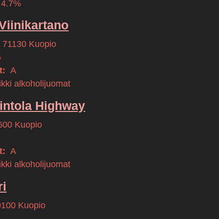
 4.7%
Viinikartano
71130
Kuopio
5
t:
A
kki alkoholijuomat
vintola Highway
600
Kuopio
t:
A
kki alkoholijuomat
ri
0100
Kuopio
6