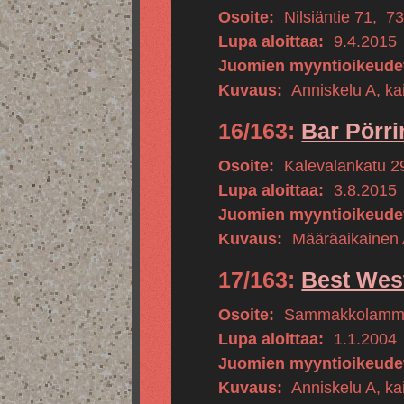
Osoite:
Nilsiäntie 71
,
7
Lupa aloittaa:
9.4.2015
Juomien myyntioikeude
Kuvaus:
Anniskelu A, kai
16/163:
Bar Pörr
Osoite:
Kalevalankatu 2
Lupa aloittaa:
3.8.2015
Juomien myyntioikeude
Kuvaus:
Määräaikainen A
17/163:
Best West
Osoite:
Sammakkolamme
Lupa aloittaa:
1.1.2004
Juomien myyntioikeude
Kuvaus:
Anniskelu A, kai