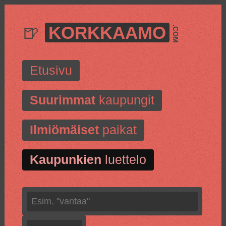
🍺
KORKKAAMO
.COM
Etusivu
Suurimmat
kaupungit
Ilmiömäiset
paikat
Kaupunkien
luettelo