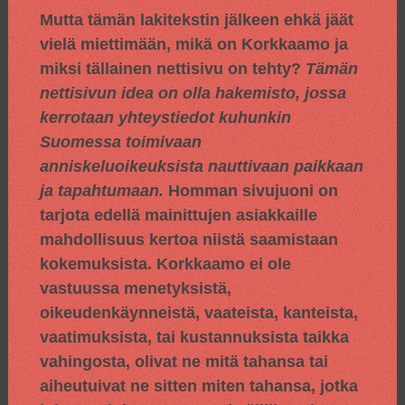
Mutta tämän lakitekstin jälkeen ehkä jäät
vielä miettimään, mikä on Korkkaamo ja
miksi tällainen nettisivu on tehty?
Tämän
nettisivun idea on olla hakemisto, jossa
kerrotaan yhteystiedot kuhunkin
Suomessa toimivaan
anniskeluoikeuksista nauttivaan paikkaan
ja tapahtumaan.
Homman sivujuoni on
tarjota edellä mainittujen asiakkaille
mahdollisuus kertoa niistä saamistaan
kokemuksista. Korkkaamo ei ole
vastuussa menetyksistä,
oikeudenkäynneistä, vaateista, kanteista,
vaatimuksista, tai kustannuksista taikka
vahingosta, olivat ne mitä tahansa tai
aiheutuivat ne sitten miten tahansa, jotka