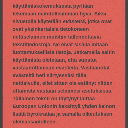
käyttämiskokemuksesta pyritään
tekemään mahdollisimman hyvä. Siksi
sivustolla käytetään
evästeitä
, jotka ovat
ovat yksinkertaisia tietokoneen
nettiselaimen muistiin tallennettavia
tekstitiedostoja. Ne eivät sisällä mitään
luottamuksellisia tietoja. Jatkamalla saitin
käyttämistä oletetaan, että suostut
vastaanottamaan evästeitä. Vastaanotat
evästeitä heti siirtyessäsi tälle
nettisivulle, ellet sitten ole estänyt niiden
ottamista vastaan selaimesi asetuksissa.
Tällainen teksti on täytynyt laittaa
Euroopan Unionin keksittyä yhden keinon
lisätä byrokratiaa ja samalla oikeutuksen
olemassaololleen.