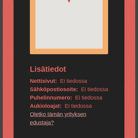
Lisätiedot
Nettisivut:
Ei tiedossa
Sähköpostiosoite:
Ei tiedossa
Puhelinnumero:
Ei tiedossa
Aukioloajat:
Ei tiedossa
Oletko tämän yrityksen
edustaja?