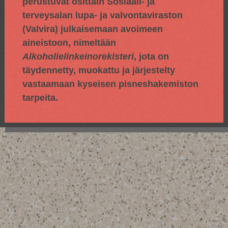
perustuvat osittain
Sosiaali- ja
terveysalan lupa- ja valvontaviraston
(Valvira) julkaisemaan avoimeen
aineistoon, nimeltään
Alkoholielinkeinorekisteri
, jota on
täydennetty, muokattu ja järjestelty
vastaamaan kyseisen pisneshakemiston
tarpeita.