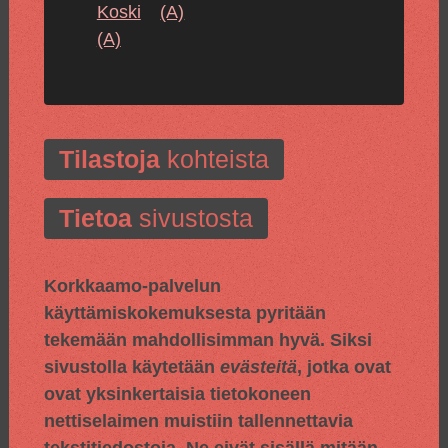
Koski
(A)
(A)
Tilastoja
kohteista
Tietoa
sivustosta
Korkkaamo-palvelun
käyttämiskokemuksesta pyritään
tekemään mahdollisimman hyvä. Siksi
sivustolla käytetään
evästeitä
, jotka ovat
ovat yksinkertaisia tietokoneen
nettiselaimen muistiin tallennettavia
tekstitiedostoja. Ne eivät sisällä mitään