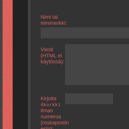
Nimi tai
nimimerkki:
Viesti
(HTML ei
käytössä):
Kirjoita
4korkki
ilman
numeroa
(roskapostin
esto):