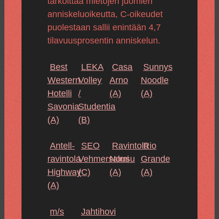
tarkoittaa mietojen juomien
anniskeluoikeutta, C-oikeudet
puolestaan sallii enintään 4,7
tilavuusprosentin anniskelun.
Best
LEKA
Casa
Sunnys
Western
Volley
Arno
Noodle
Hotelli
/
(A)
(A)
Savonia
Studentia
(A)
(B)
Antell-
SEO
Ravintola
Rio
ravintola
Vehmersalmi
Nousu
Grande
Highway
(C)
(A)
(A)
(A)
m/s
Jahtihovi