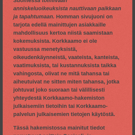
Suomessa toimivaan
anniskeluoikeuksista nauttivaan paikkaan
ja tapahtumaan.
Homman sivujuoni on
tarjota edellä mainittujen asiakkaille
mahdollisuus kertoa niistä saamistaan
kokemuksista. Korkkaamo ei ole
vastuussa menetyksistä,
oikeudenkäynneistä, vaateista, kanteista,
vaatimuksista, tai kustannuksista taikka
vahingosta, olivat ne mitä tahansa tai
aiheutuivat ne sitten miten tahansa, jotka
johtuvat joko suoraan tai välillisesti
yhteydestä Korkkaamo-hakemiston
julkaisemiin tietoihin tai Korkkaamo-
palvelun julkaisemien tietojen käytöstä.
Tässä hakemistossa mainitut tiedot