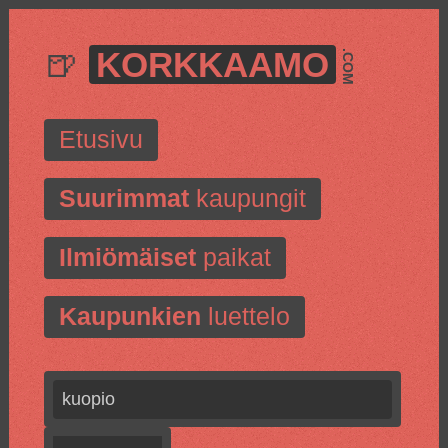
🍺
KORKKAAMO
.COM
Etusivu
Suurimmat
kaupungit
Ilmiömäiset
paikat
Kaupunkien
luettelo