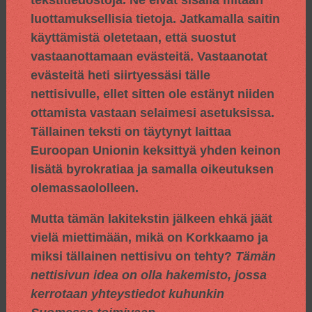
luottamuksellisia tietoja. Jatkamalla saitin
käyttämistä oletetaan, että suostut
vastaanottamaan evästeitä. Vastaanotat
evästeitä heti siirtyessäsi tälle
nettisivulle, ellet sitten ole estänyt niiden
ottamista vastaan selaimesi asetuksissa.
Tällainen teksti on täytynyt laittaa
Euroopan Unionin keksittyä yhden keinon
lisätä byrokratiaa ja samalla oikeutuksen
olemassaololleen.
Mutta tämän lakitekstin jälkeen ehkä jäät
vielä miettimään, mikä on Korkkaamo ja
miksi tällainen nettisivu on tehty?
Tämän
nettisivun idea on olla hakemisto, jossa
kerrotaan yhteystiedot kuhunkin