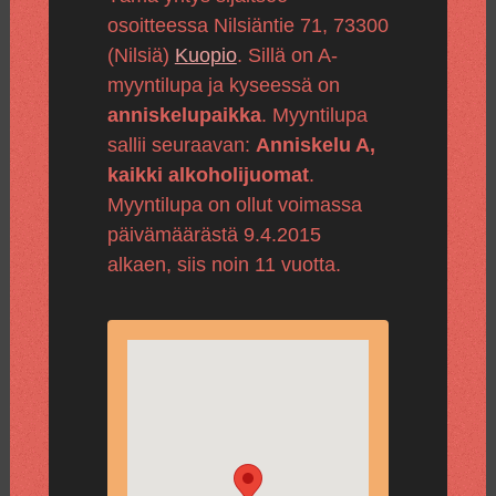
osoitteessa Nilsiäntie 71, 73300
(Nilsiä)
Kuopio
. Sillä on A-
myyntilupa ja kyseessä on
anniskelupaikka
. Myyntilupa
sallii seuraavan:
Anniskelu A,
kaikki alkoholijuomat
.
Myyntilupa on ollut voimassa
päivämäärästä 9.4.2015
alkaen, siis noin 11 vuotta.