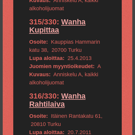
Kuvaus:
Anniskelu A, kaikki
alkoholijuomat
315/330:
Wanha
Kupittaa
Osoite:
Kauppias Hammarin
katu 38
,
20700
Turku
Lupa aloittaa:
25.4.2013
Juomien myyntioikeudet:
A
Kuvaus:
Anniskelu A, kaikki
alkoholijuomat
316/330:
Wanha
Rahtilaiva
Osoite:
Itäinen Rantakatu 61
,
20810
Turku
Lupa aloittaa:
20.7.2011