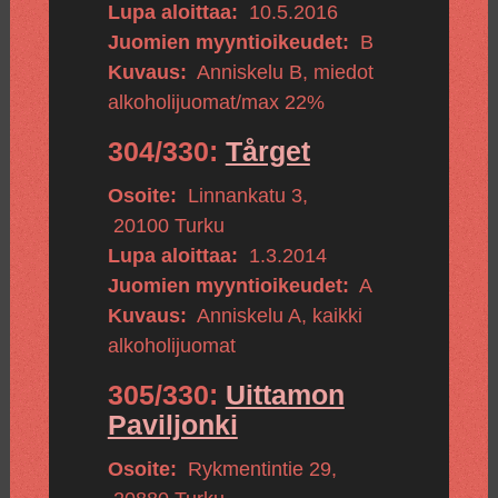
Lupa aloittaa:
10.5.2016
Juomien myyntioikeudet:
B
Kuvaus:
Anniskelu B, miedot
alkoholijuomat/max 22%
304/330:
Tårget
Osoite:
Linnankatu 3
,
20100
Turku
Lupa aloittaa:
1.3.2014
Juomien myyntioikeudet:
A
Kuvaus:
Anniskelu A, kaikki
alkoholijuomat
305/330:
Uittamon
Paviljonki
Osoite:
Rykmentintie 29
,