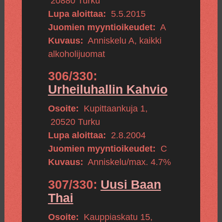
20880
Turku
Lupa aloittaa:
5.5.2015
Juomien myyntioikeudet:
A
Kuvaus:
Anniskelu A, kaikki
alkoholijuomat
306/330:
Urheiluhallin Kahvio
Osoite:
Kupittaankuja 1
,
20520
Turku
Lupa aloittaa:
2.8.2004
Juomien myyntioikeudet:
C
Kuvaus:
Anniskelu/max. 4.7%
307/330:
Uusi Baan
Thai
Osoite:
Kauppiaskatu 15
,