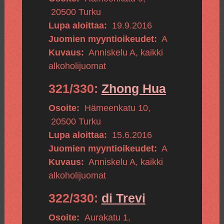
20500
Turku
Lupa aloittaa:
19.9.2016
Juomien myyntioikeudet:
A
Kuvaus:
Anniskelu A, kaikki
alkoholijuomat
321/330:
Zhong Hua
Osoite:
Hämeenkatu 10
,
20500
Turku
Lupa aloittaa:
15.6.2016
Juomien myyntioikeudet:
A
Kuvaus:
Anniskelu A, kaikki
alkoholijuomat
322/330:
di Trevi
Osoite:
Aurakatu 1
,