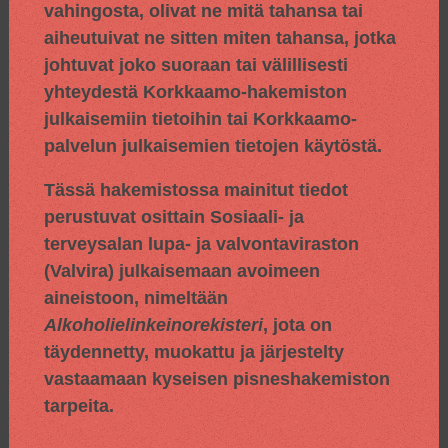
vahingosta, olivat ne mitä tahansa tai
aiheutuivat ne sitten miten tahansa, jotka
johtuvat joko suoraan tai välillisesti
yhteydestä Korkkaamo-hakemiston
julkaisemiin tietoihin tai Korkkaamo-
palvelun julkaisemien tietojen käytöstä.
Tässä hakemistossa mainitut tiedot
perustuvat osittain
Sosiaali- ja
terveysalan lupa- ja valvontaviraston
(Valvira) julkaisemaan avoimeen
aineistoon, nimeltään
Alkoholielinkeinorekisteri
, jota on
täydennetty, muokattu ja järjestelty
vastaamaan kyseisen pisneshakemiston
tarpeita.