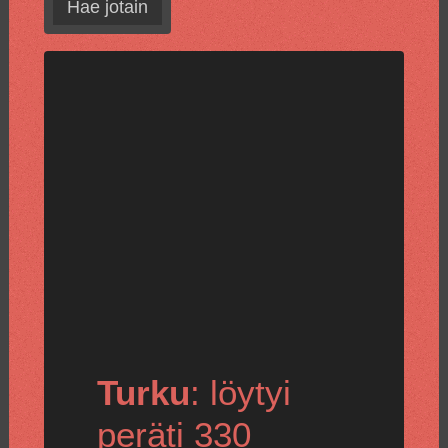
Hae jotain
Turku
: löytyi
peräti 330