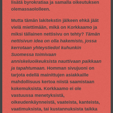
lisätä byrokratiaa ja samalla oikeutuksen
olemassaololleen.
Mutta tämän lakitekstin jälkeen ehkä jäät
vielä miettimään, mikä on Korkkaamo ja
miksi tällainen nettisivu on tehty?
Tämän
nettisivun idea on olla hakemisto, jossa
kerrotaan yhteystiedot kuhunkin
Suomessa toimivaan
anniskeluoikeuksista nauttivaan paikkaan
ja tapahtumaan.
Homman sivujuoni on
tarjota edellä mainittujen asiakkaille
mahdollisuus kertoa niistä saamistaan
kokemuksista. Korkkaamo ei ole
vastuussa menetyksistä,
oikeudenkäynneistä, vaateista, kanteista,
vaatimuksista, tai kustannuksista taikka