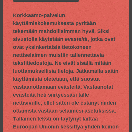
Korkkaamo-palvelun
käyttämiskokemuksesta pyritään
tekemään mahdollisimman hyvä. Siksi
sivustolla käytetään
evästeitä
, jotka ovat
ovat yksinkertaisia tietokoneen
nettiselaimen muistiin tallennettavia
tekstitiedostoja. Ne eivät sisällä mitään
luottamuksellisia tietoja. Jatkamalla saitin
käyttämistä oletetaan, että suostut
vastaanottamaan evästeitä. Vastaanotat
evästeitä heti siirtyessäsi tälle
nettisivulle, ellet sitten ole estänyt niiden
ottamista vastaan selaimesi asetuksissa.
Tällainen teksti on täytynyt laittaa
Euroopan Unionin keksittyä yhden keinon