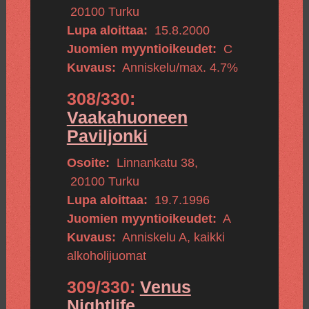
20100
Turku
Lupa aloittaa:
15.8.2000
Juomien myyntioikeudet:
C
Kuvaus:
Anniskelu/max. 4.7%
308/330:
Vaakahuoneen
Paviljonki
Osoite:
Linnankatu 38
,
20100
Turku
Lupa aloittaa:
19.7.1996
Juomien myyntioikeudet:
A
Kuvaus:
Anniskelu A, kaikki
alkoholijuomat
309/330:
Venus
Nightlife