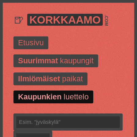
🍺
KORKKAAMO
.COM
Etusivu
Suurimmat
kaupungit
Ilmiömäiset
paikat
Kaupunkien
luettelo