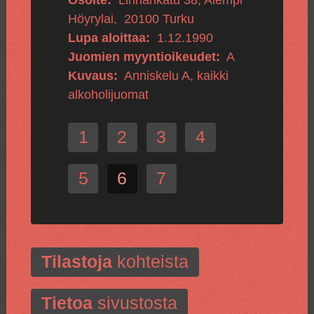
Osoite:
Linnankatu 38, Alempi
Höyrylai
,
20100
Turku
Lupa aloittaa:
1.12.1990
Juomien myyntioikeudet:
A
Kuvaus:
Anniskelu A, kaikki
alkoholijuomat
1
2
3
4
5
6
7
Tilastoja
kohteista
Tietoa
sivustosta