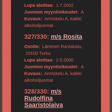
Lupa aloittaa:
1.7.2002
Juomien myyntioikeudet:
A
Kuvaus:
Anniskelu A, kaikki
alkoholijuomat
327/330:
m/s Rosita
Osoite:
Läntinen Rantakatu
,
20100
Turku
Lupa aloittaa:
2.5.2000
Juomien myyntioikeudet:
A
Kuvaus:
Anniskelu A, kaikki
alkoholijuomat
328/330:
m/s
Rudolfina
Saaristolaiva