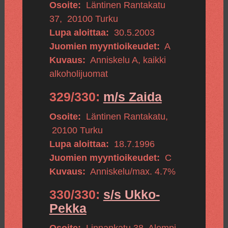
Osoite:
Läntinen Rantakatu
37
,
20100
Turku
Lupa aloittaa:
30.5.2003
Juomien myyntioikeudet:
A
Kuvaus:
Anniskelu A, kaikki
alkoholijuomat
329/330:
m/s Zaida
Osoite:
Läntinen Rantakatu
,
20100
Turku
Lupa aloittaa:
18.7.1996
Juomien myyntioikeudet:
C
Kuvaus:
Anniskelu/max. 4.7%
330/330:
s/s Ukko-
Pekka