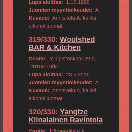
Lupa aloittaa:
1.12.1998
Juomien myyntioikeudet:
A
Kuvaus:
Anniskelu A, kaikki
alkoholijuomat
319/330:
Woolshed
BAR & Kitchen
Osoite:
Yliopistonkatu 29 b
,
20100
Turku
Lupa aloittaa:
23.5.2016
Juomien myyntioikeudet:
A
Kuvaus:
Anniskelu A, kaikki
alkoholijuomat
320/330:
Yangtze
Kiinalainen Ravintola
Osoite:
Hämeenkatu 9
,