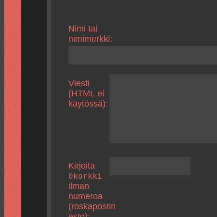
Nimi tai
nimimerkki:
Viesti
(HTML ei
käytössä):
Kirjoita
0korkki
ilman
numeroa
(roskapostin
esto):