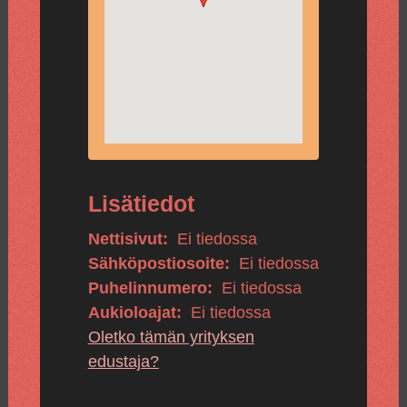
Lisätiedot
Nettisivut:
Ei tiedossa
Sähköpostiosoite:
Ei tiedossa
Puhelinnumero:
Ei tiedossa
Aukioloajat:
Ei tiedossa
Oletko tämän yrityksen
edustaja?