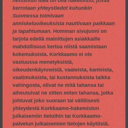
nettisivun idea on olla hakemisto, jossa
kerrotaan yhteystiedot kuhunkin
Suomessa toimivaan
anniskeluoikeuksista nauttivaan paikkaan
ja tapahtumaan.
Homman sivujuoni on
tarjota edellä mainittujen asiakkaille
mahdollisuus kertoa niistä saamistaan
kokemuksista. Korkkaamo ei ole
vastuussa menetyksistä,
oikeudenkäynneistä, vaateista, kanteista,
vaatimuksista, tai kustannuksista taikka
vahingosta, olivat ne mitä tahansa tai
aiheutuivat ne sitten miten tahansa, jotka
johtuvat joko suoraan tai välillisesti
yhteydestä Korkkaamo-hakemiston
julkaisemiin tietoihin tai Korkkaamo-
palvelun julkaisemien tietojen käytöstä.