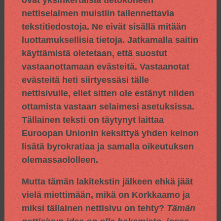
nettiselaimen muistiin tallennettavia
tekstitiedostoja. Ne eivät sisällä mitään
luottamuksellisia tietoja. Jatkamalla saitin
käyttämistä oletetaan, että suostut
vastaanottamaan evästeitä. Vastaanotat
evästeitä heti siirtyessäsi tälle
nettisivulle, ellet sitten ole estänyt niiden
ottamista vastaan selaimesi asetuksissa.
Tällainen teksti on täytynyt laittaa
Euroopan Unionin keksittyä yhden keinon
lisätä byrokratiaa ja samalla oikeutuksen
olemassaololleen.
Mutta tämän lakitekstin jälkeen ehkä jäät
vielä miettimään, mikä on Korkkaamo ja
miksi tällainen nettisivu on tehty?
Tämän