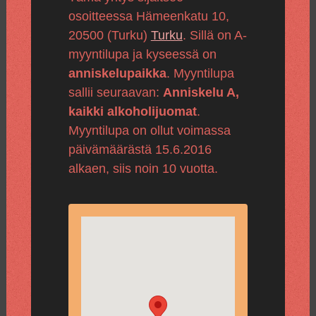
osoitteessa Hämeenkatu 10,
20500 (Turku)
Turku
. Sillä on A-
myyntilupa ja kyseessä on
anniskelupaikka
. Myyntilupa
sallii seuraavan:
Anniskelu A,
kaikki alkoholijuomat
.
Myyntilupa on ollut voimassa
päivämäärästä 15.6.2016
alkaen, siis noin 10 vuotta.