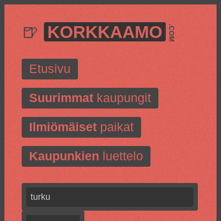
🍺
KORKKAAMO
.COM
Etusivu
Suurimmat
kaupungit
Ilmiömäiset
paikat
Kaupunkien
luettelo