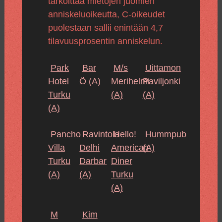
tarkoittaa mietojen juomien
anniskeluoikeutta, C-oikeudet
puolestaan sallii enintään 4,7
tilavuusprosentin anniskelun.
Park
Bar
M/s
Uittamon
Hotel
Ö
(A)
Merihelmi
Paviljonki
Turku
(A)
(A)
(A)
Pancho
Ravintola
Hello!
Hummpub
Villa
Delhi
American
(A)
Turku
Darbar
Diner
(A)
(A)
Turku
(A)
M
Kim