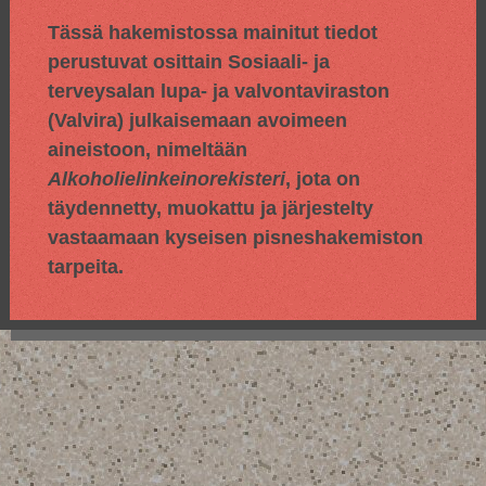
Tässä hakemistossa mainitut tiedot
perustuvat osittain
Sosiaali- ja
terveysalan lupa- ja valvontaviraston
(Valvira) julkaisemaan avoimeen
aineistoon, nimeltään
Alkoholielinkeinorekisteri
, jota on
täydennetty, muokattu ja järjestelty
vastaamaan kyseisen pisneshakemiston
tarpeita.