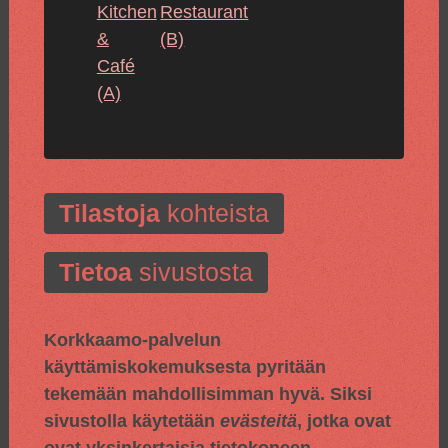
Kitchen
Restaurant
&
(B)
Café
(A)
Tilastoja
kohteista
Tietoa
sivustosta
Korkkaamo-palvelun
käyttämiskokemuksesta pyritään
tekemään mahdollisimman hyvä. Siksi
sivustolla käytetään
evästeitä
, jotka ovat
ovat yksinkertaisia tietokoneen