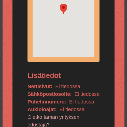
Lisätiedot
Nettisivut:
Ei tiedossa
Sähköpostiosoite:
Ei tiedossa
Puhelinnumero:
Ei tiedossa
Aukioloajat:
Ei tiedossa
Oletko tämän yrityksen
edustaja?