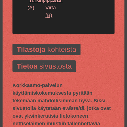
(A)
Virta
(B)
Tilastoja
kohteista
Tietoa
sivustosta
Korkkaamo-palvelun
käyttämiskokemuksesta pyritään
tekemään mahdollisimman hyvä. Siksi
sivustolla käytetään
evästeitä
, jotka ovat
ovat yksinkertaisia tietokoneen
nettiselaimen muistiin tallennettavia