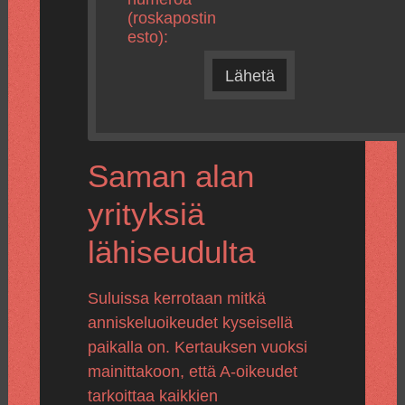
(roskapostin
esto):
Lähetä
Saman alan
yrityksiä
lähiseudulta
Suluissa kerrotaan mitkä
anniskeluoikeudet kyseisellä
paikalla on. Kertauksen vuoksi
mainittakoon, että A-oikeudet
tarkoittaa kaikkien