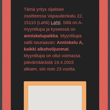
Tämä yritys sijaitsee
osoitteessa Vapaudenkatu 22,
15110 (Lahti)
Lahti
. Sillä on A-
myyntilupa ja kyseessä on
anniskelupaikka
. Myyntilupa
sallii seuraavan:
Anniskelu A,
kaikki alkoholijuomat
.
Myyntilupa on ollut voimassa
päivämäärästä 19.4.2003
alkaen, siis noin 23 vuotta.