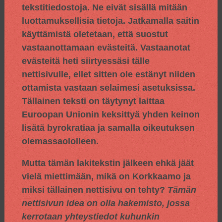
tekstitiedostoja. Ne eivät sisällä mitään
luottamuksellisia tietoja. Jatkamalla saitin
käyttämistä oletetaan, että suostut
vastaanottamaan evästeitä. Vastaanotat
evästeitä heti siirtyessäsi tälle
nettisivulle, ellet sitten ole estänyt niiden
ottamista vastaan selaimesi asetuksissa.
Tällainen teksti on täytynyt laittaa
Euroopan Unionin keksittyä yhden keinon
lisätä byrokratiaa ja samalla oikeutuksen
olemassaololleen.
Mutta tämän lakitekstin jälkeen ehkä jäät
vielä miettimään, mikä on Korkkaamo ja
miksi tällainen nettisivu on tehty?
Tämän
nettisivun idea on olla hakemisto, jossa
kerrotaan yhteystiedot kuhunkin