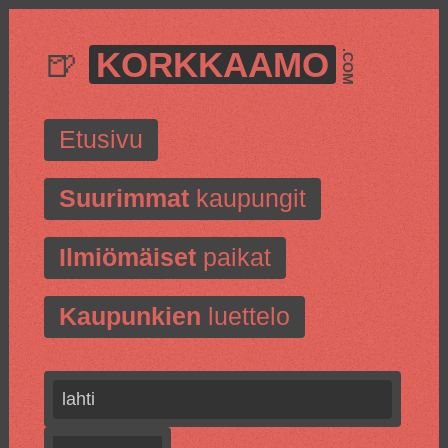
🍺
KORKKAAMO
.COM
Etusivu
Suurimmat
kaupungit
Ilmiömäiset
paikat
Kaupunkien
luettelo