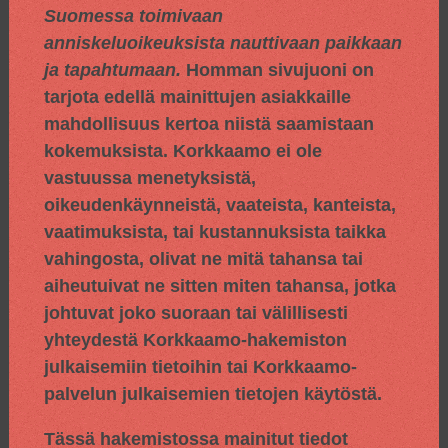
Suomessa toimivaan
anniskeluoikeuksista nauttivaan paikkaan
ja tapahtumaan.
Homman sivujuoni on
tarjota edellä mainittujen asiakkaille
mahdollisuus kertoa niistä saamistaan
kokemuksista. Korkkaamo ei ole
vastuussa menetyksistä,
oikeudenkäynneistä, vaateista, kanteista,
vaatimuksista, tai kustannuksista taikka
vahingosta, olivat ne mitä tahansa tai
aiheutuivat ne sitten miten tahansa, jotka
johtuvat joko suoraan tai välillisesti
yhteydestä Korkkaamo-hakemiston
julkaisemiin tietoihin tai Korkkaamo-
palvelun julkaisemien tietojen käytöstä.
Tässä hakemistossa mainitut tiedot