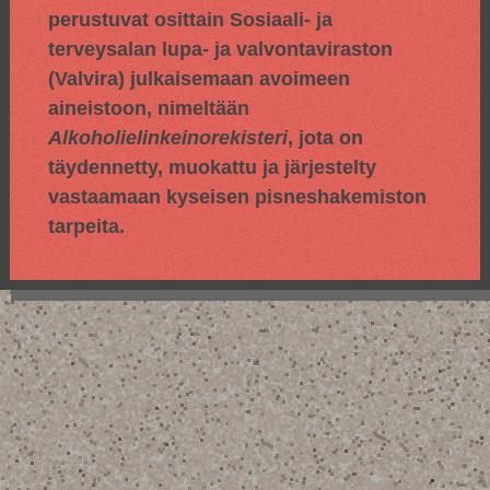
perustuvat osittain
Sosiaali- ja
terveysalan lupa- ja valvontaviraston
(Valvira) julkaisemaan avoimeen
aineistoon, nimeltään
Alkoholielinkeinorekisteri
, jota on
täydennetty, muokattu ja järjestelty
vastaamaan kyseisen pisneshakemiston
tarpeita.