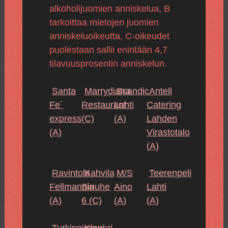
alkoholijuomien anniskelua, B
tarkoittaa mietojen juomien
anniskeluoikeutta, C-oikeudet
puolestaan sallii enintään 4,7
tilavuusprosentin anniskelun.
Santa
Marrydiana
Scandic
Antell
Fe´
Restaurant
Lahti
Catering
express
(C)
(A)
Lahden
(A)
Virastotalo
(A)
Ravintola
Kahvila
M/S
Teerenpeli
Fellmannia
Sinuhe
Aino
Lahti
(A)
6
(C)
(A)
(A)
Turkinpippuri
Kievari