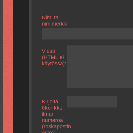
Nimi tai
nimimerkki:
Viesti
(HTML ei
käytössä):
Kirjoita
0korkki
ilman
numeroa
(roskapostin
esto):