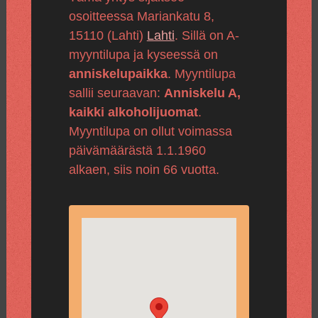
osoitteessa Mariankatu 8,
15110 (Lahti)
Lahti
. Sillä on A-
myyntilupa ja kyseessä on
anniskelupaikka
. Myyntilupa
sallii seuraavan:
Anniskelu A,
kaikki alkoholijuomat
.
Myyntilupa on ollut voimassa
päivämäärästä 1.1.1960
alkaen, siis noin 66 vuotta.