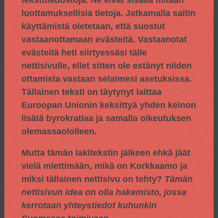
luottamuksellisia tietoja. Jatkamalla saitin
käyttämistä oletetaan, että suostut
vastaanottamaan evästeitä. Vastaanotat
evästeitä heti siirtyessäsi tälle
nettisivulle, ellet sitten ole estänyt niiden
ottamista vastaan selaimesi asetuksissa.
Tällainen teksti on täytynyt laittaa
Euroopan Unionin keksittyä yhden keinon
lisätä byrokratiaa ja samalla oikeutuksen
olemassaololleen.
Mutta tämän lakitekstin jälkeen ehkä jäät
vielä miettimään, mikä on Korkkaamo ja
miksi tällainen nettisivu on tehty?
Tämän
nettisivun idea on olla hakemisto, jossa
kerrotaan yhteystiedot kuhunkin