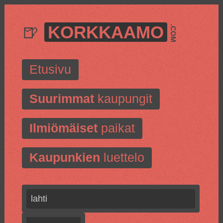
🍺
KORKKAAMO
.COM
Etusivu
Suurimmat
kaupungit
Ilmiömäiset
paikat
Kaupunkien
luettelo