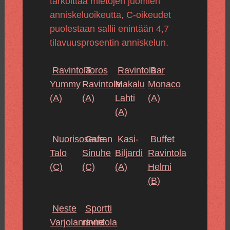
tarkoittaa mietojen juomien
anniskeluoikeutta, C-oikeudet
puolestaan sallii enintään 4,7
tilavuusprosentin anniskelun.
Ravintola
Toros
Ravintola
Bar
Yummy
Ravintola
Makalu
Monaco
(A)
(A)
Lahti
(A)
(A)
Nuorisoseuran
Cafe
Kasi-
Buffet
Talo
Sinuhe
Biljardi
Ravintola
(C)
(C)
(A)
Helmi
(B)
Neste
Sportti
Varjolanrinne
ravintola