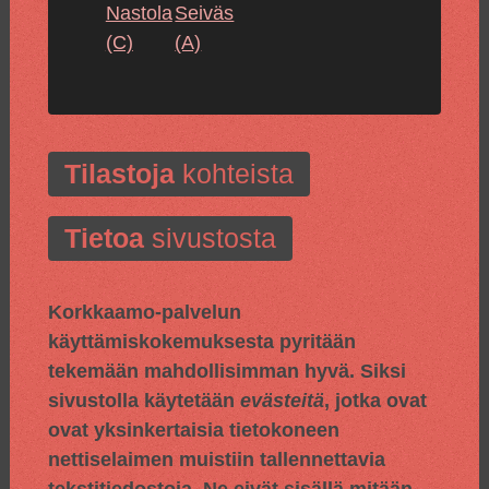
Nastola
Seiväs
(C)
(A)
Tilastoja
kohteista
Tietoa
sivustosta
Korkkaamo-palvelun
käyttämiskokemuksesta pyritään
tekemään mahdollisimman hyvä. Siksi
sivustolla käytetään
evästeitä
, jotka ovat
ovat yksinkertaisia tietokoneen
nettiselaimen muistiin tallennettavia
tekstitiedostoja. Ne eivät sisällä mitään