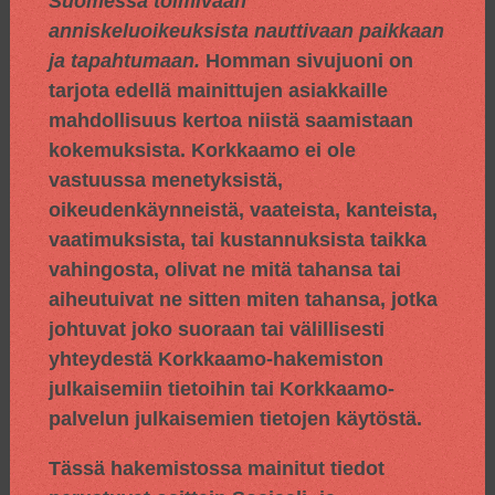
Suomessa toimivaan
anniskeluoikeuksista nauttivaan paikkaan
ja tapahtumaan.
Homman sivujuoni on
tarjota edellä mainittujen asiakkaille
mahdollisuus kertoa niistä saamistaan
kokemuksista. Korkkaamo ei ole
vastuussa menetyksistä,
oikeudenkäynneistä, vaateista, kanteista,
vaatimuksista, tai kustannuksista taikka
vahingosta, olivat ne mitä tahansa tai
aiheutuivat ne sitten miten tahansa, jotka
johtuvat joko suoraan tai välillisesti
yhteydestä Korkkaamo-hakemiston
julkaisemiin tietoihin tai Korkkaamo-
palvelun julkaisemien tietojen käytöstä.
Tässä hakemistossa mainitut tiedot