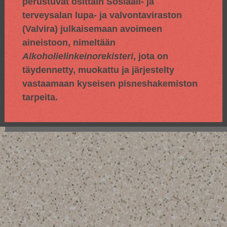
perustuvat osittain
Sosiaali- ja
terveysalan lupa- ja valvontaviraston
(Valvira) julkaisemaan avoimeen
aineistoon, nimeltään
Alkoholielinkeinorekisteri
, jota on
täydennetty, muokattu ja järjestelty
vastaamaan kyseisen pisneshakemiston
tarpeita.