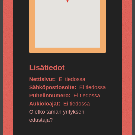
Lisätiedot
Nettisivut:
Ei tiedossa
Sähköpostiosoite:
Ei tiedossa
Puhelinnumero:
Ei tiedossa
Aukioloajat:
Ei tiedossa
Oletko tämän yrityksen
edustaja?