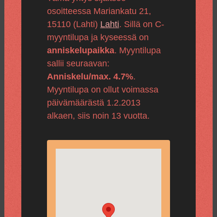
osoitteessa Mariankatu 21,
15110 (Lahti)
Lahti
. Sillä on C-
myyntilupa ja kyseessä on
anniskelupaikka
. Myyntilupa
sallii seuraavan:
Anniskelu/max. 4.7%
.
Myyntilupa on ollut voimassa
päivämäärästä 1.2.2013
alkaen, siis noin 13 vuotta.