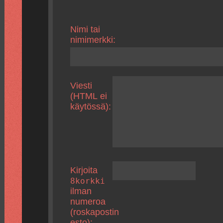
Nimi tai
nimimerkki:
Viesti
(HTML ei
käytössä):
Kirjoita
8korkki
ilman
numeroa
(roskapostin
esto):