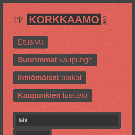
🍺
KORKKAAMO
.COM
Etusivu
Suurimmat
kaupungit
Ilmiömäiset
paikat
Kaupunkien
luettelo