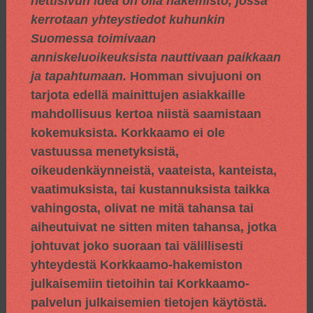
nettisivun idea on olla hakemisto, jossa
kerrotaan yhteystiedot kuhunkin
Suomessa toimivaan
anniskeluoikeuksista nauttivaan paikkaan
ja tapahtumaan.
Homman sivujuoni on
tarjota edellä mainittujen asiakkaille
mahdollisuus kertoa niistä saamistaan
kokemuksista. Korkkaamo ei ole
vastuussa menetyksistä,
oikeudenkäynneistä, vaateista, kanteista,
vaatimuksista, tai kustannuksista taikka
vahingosta, olivat ne mitä tahansa tai
aiheutuivat ne sitten miten tahansa, jotka
johtuvat joko suoraan tai välillisesti
yhteydestä Korkkaamo-hakemiston
julkaisemiin tietoihin tai Korkkaamo-
palvelun julkaisemien tietojen käytöstä.