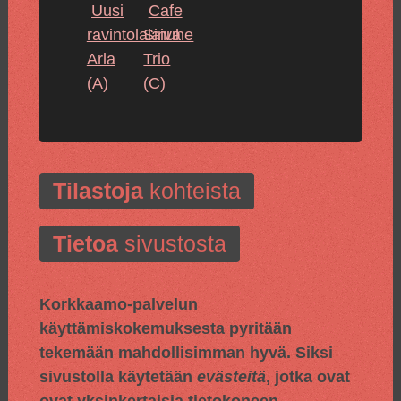
Uusi
Cafe
ravintolalaiva
Sinuhe
Arla
Trio
(A)
(C)
Tilastoja
kohteista
Tietoa
sivustosta
Korkkaamo-palvelun
käyttämiskokemuksesta pyritään
tekemään mahdollisimman hyvä. Siksi
sivustolla käytetään
evästeitä
, jotka ovat
ovat yksinkertaisia tietokoneen