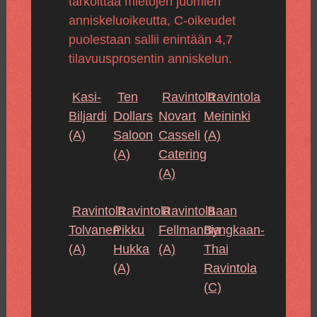
tarkoittaa mietojen juomien
anniskeluoikeutta, C-oikeudet
puolestaan sallii enintään 4,7
tilavuusprosentin anniskelun.
Kasi-
Ten
Ravintola
Ravintola
Biljardi
Dollars
Novart
Meininki
(A)
Saloon
Casseli
(A)
(A)
Catering
(A)
Ravintola
Ravintola
Ravintola
Baan
Tolvanen
Pikku
Fellmannia
Byngkaan-
(A)
Hukka
(A)
Thai
(A)
Ravintola
(C)