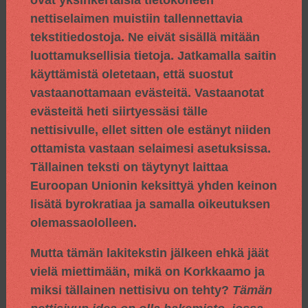
nettiselaimen muistiin tallennettavia
tekstitiedostoja. Ne eivät sisällä mitään
luottamuksellisia tietoja. Jatkamalla saitin
käyttämistä oletetaan, että suostut
vastaanottamaan evästeitä. Vastaanotat
evästeitä heti siirtyessäsi tälle
nettisivulle, ellet sitten ole estänyt niiden
ottamista vastaan selaimesi asetuksissa.
Tällainen teksti on täytynyt laittaa
Euroopan Unionin keksittyä yhden keinon
lisätä byrokratiaa ja samalla oikeutuksen
olemassaololleen.
Mutta tämän lakitekstin jälkeen ehkä jäät
vielä miettimään, mikä on Korkkaamo ja
miksi tällainen nettisivu on tehty?
Tämän