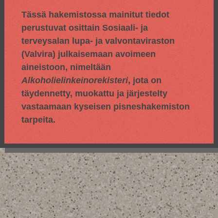
Tässä hakemistossa mainitut tiedot
perustuvat osittain
Sosiaali- ja
terveysalan lupa- ja valvontaviraston
(Valvira) julkaisemaan avoimeen
aineistoon, nimeltään
Alkoholielinkeinorekisteri
, jota on
täydennetty, muokattu ja järjestelty
vastaamaan kyseisen pisneshakemiston
tarpeita.