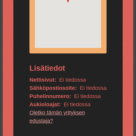
Lisätiedot
Nettisivut:
Ei tiedossa
Sähköpostiosoite:
Ei tiedossa
Puhelinnumero:
Ei tiedossa
Aukioloajat:
Ei tiedossa
Oletko tämän yrityksen
edustaja?