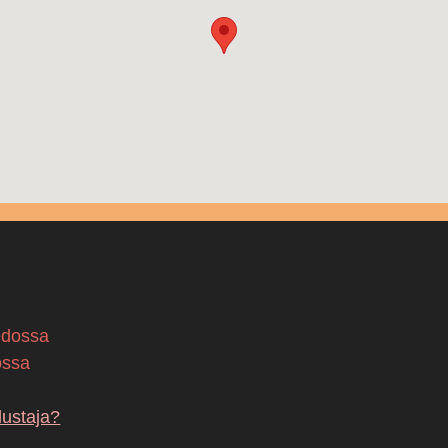
edossa
ossa
dustaja?