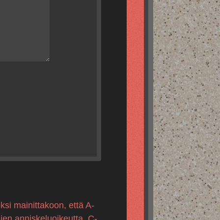
ksi mainittakoon, että A-
mien anniskeluoikeutta, C-