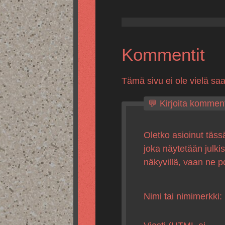
Kommentit
Tämä sivu ei ole vielä sa
💬 Kirjoita komment
Oletko asioinut täss
joka näytetään julki
näkyvillä, vaan ne p
Nimi tai nimimerkki: