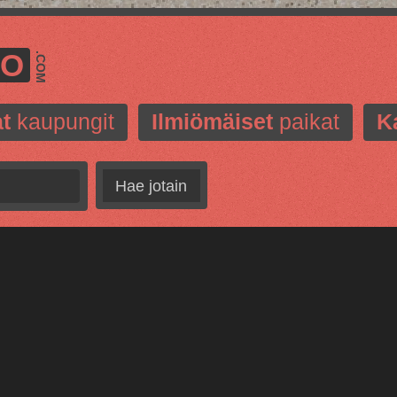
MO
.COM
t
kaupungit
Ilmiömäiset
paikat
K
Hae jotain