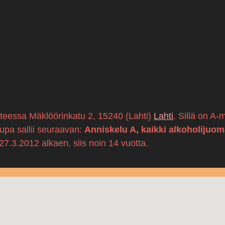
itteessa Mäklöörinkatu 2, 15240 (Lahti)
Lahti
. Sillä on A
lupa sallii seuraavan:
Anniskelu A, kaikki alkoholijuom
.3.2012 alkaen, siis noin 14 vuotta.