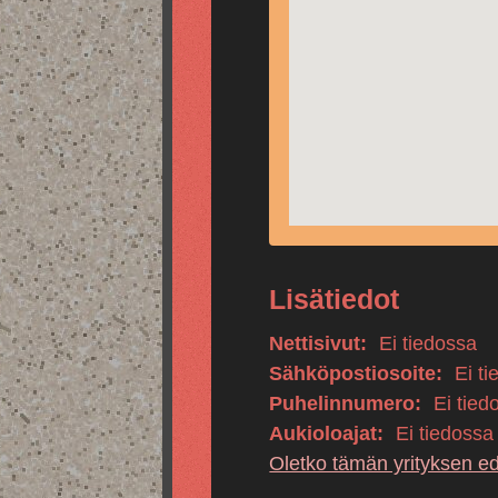
Lisätiedot
Nettisivut:
Ei tiedossa
Sähköpostiosoite:
Ei ti
Puhelinnumero:
Ei tied
Aukioloajat:
Ei tiedossa
Oletko tämän yrityksen e