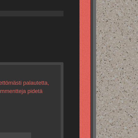
ettömästi palautetta,
kommentteja pidetä