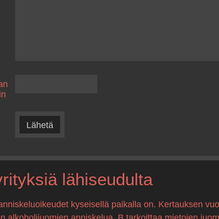
an
in
Lähetä
ityksiä lähiseudulta
anniskeluoikeudet kyseisellä paikalla on. Kertauksen vuo
en alkoholijuomien anniskelua, B tarkoittaa mietojen juo