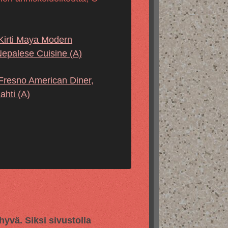
Kirti Maya Modern
epalese Cuisine
(A)
Fresno American Diner,
ahti
(A)
vä. Siksi sivustolla