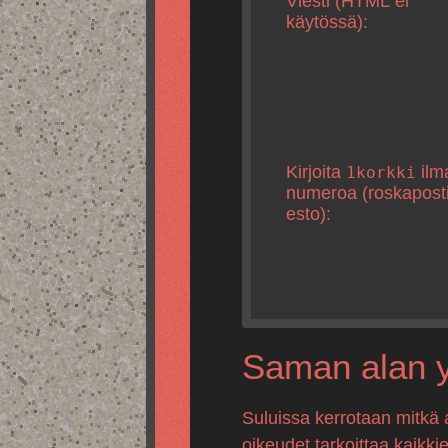
Viesti (HTML ei
käytössä):
Kirjoita
ilm
1korkki
numeroa (roskapost
esto):
Saman alan yr
Suluissa kerrotaan mitkä 
oikeudet tarkoittaa kaikki