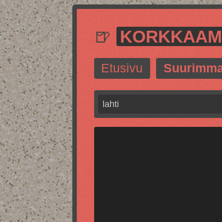
🍺
KORKKAA
Etusivu
Suurimma