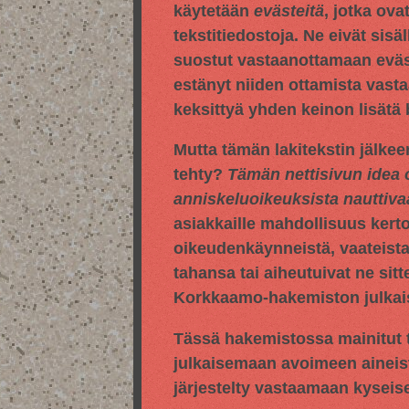
käytetään
evästeitä
, jotka ova
tekstitiedostoja. Ne eivät sisä
suostut vastaanottamaan evästei
estänyt niiden ottamista vasta
keksittyä yhden keinon lisätä
Mutta tämän lakitekstin jälkee
tehty?
Tämän nettisivun idea 
anniskeluoikeuksista nauttiv
asiakkaille mahdollisuus kert
oikeudenkäynneistä, vaateista,
tahansa tai aiheutuivat ne sitt
Korkkaamo-hakemiston julkaise
Tässä hakemistossa mainitut t
julkaisemaan avoimeen aineis
järjestelty vastaamaan kyseis