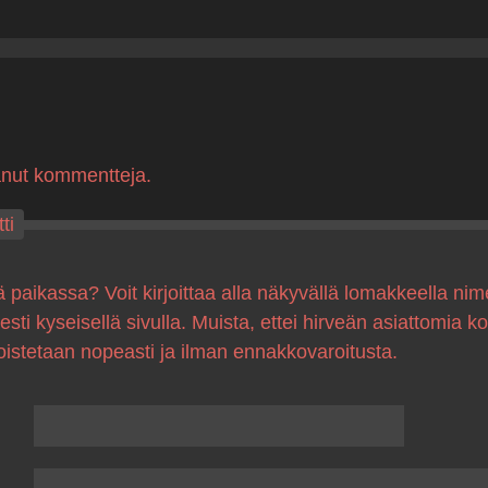
anut kommentteja.
ti
ä paikassa? Voit kirjoittaa alla näkyvällä lomakkeella nim
sesti kyseisellä sivulla. Muista, ettei hirveän asiattomia 
oistetaan nopeasti ja ilman ennakkovaroitusta.