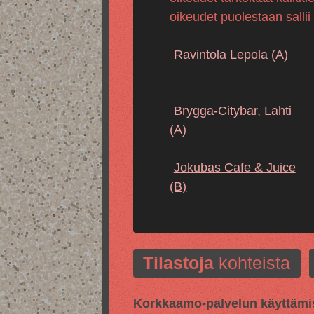
oikeudet puolestaan sallii
Ravintola Lepola
(A)
Brygga-Citybar, Lahti
(A)
Jokubas Cafe & Juice
(B)
Tilastoja
kohteista
Korkkaamo-palvelun käyttämis