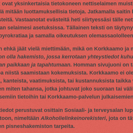
t ovat yksinkertaisia tietokoneen nettiselaimen muisti
llä mitään luottamuksellisia tietoja. Jatkamalla saitin
tä. Vastaanotat evästeitä heti siirtyessäsi tälle netti
an selaimesi asetuksissa. Tällainen teksti on täytyn
 byrokratiaa ja samalla oikeutuksen olemassaololleen
n ehkä jäät vielä miettimään, mikä on Korkkaamo ja m
on olla hakemisto, jossa kerrotaan yhteystiedot ku
aan paikkaan ja tapahtumaan.
Homman sivujuoni on tar
oa niistä saamistaan kokemuksista. Korkkaamo ei ol
 kanteista, vaatimuksista, tai kustannuksista taikka 
en miten tahansa, jotka johtuvat joko suoraan tai väli
miin tietoihin tai Korkkaamo-palvelun julkaisemien 
iedot perustuvat osittain
Sosiaali- ja terveysalan lu
toon, nimeltään
Alkoholielinkeinorekisteri
, jota on t
en pisneshakemiston tarpeita.