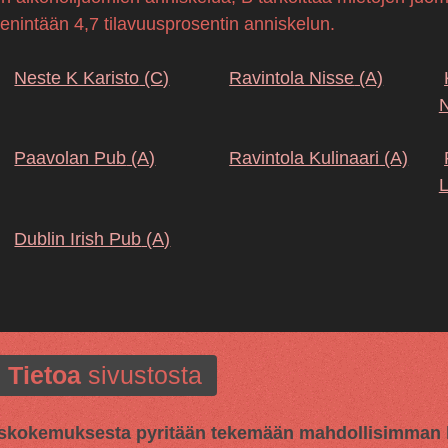
 enintään 4,7 tilavuusprosentin anniskelun.
Neste K Karisto
(C)
Ravintola Nisse
(A)
N
Paavolan Pub
(A)
Ravintola Kulinaari
(A)
L
Dublin Irish Pub
(A)
Tietoa
sivustosta
kokemuksesta pyritään tekemään mahdollisimman hy