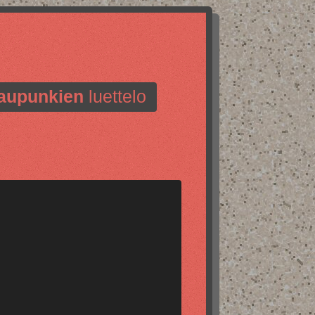
aupunkien
luettelo