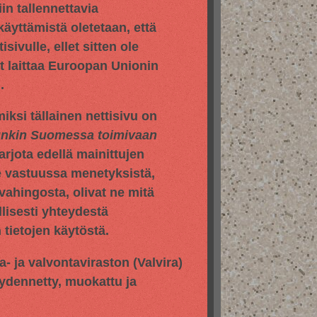
in tallennettavia
 käyttämistä oletetaan, että
sivulle, ellet sitten ole
yt laittaa Euroopan Unionin
.
iksi tällainen nettisivu on
hunkin Suomessa toimivaan
jota edellä mainittujen
e vastuussa menetyksistä,
vahingosta, olivat ne mitä
llisesti yhteydestä
tietojen käytöstä.
pa- ja valvontaviraston
(Valvira)
äydennetty, muokattu ja