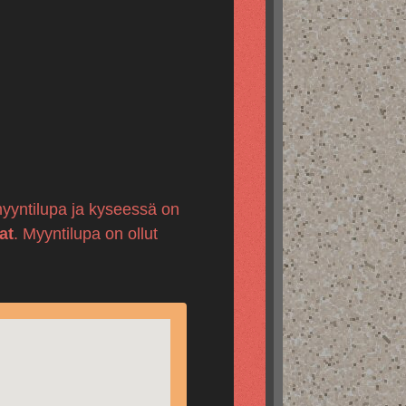
-myyntilupa ja kyseessä on
at
. Myyntilupa on ollut