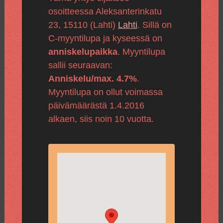
osoitteessa Aleksanterinkatu
23, 15110 (Lahti)
Lahti
. Sillä on
C-myyntilupa ja kyseessä on
anniskelupaikka
. Myyntilupa
sallii seuraavan:
Anniskelu/max. 4.7%
.
Myyntilupa on ollut voimassa
päivämäärästä 1.4.2016
alkaen, siis noin 10 vuotta.