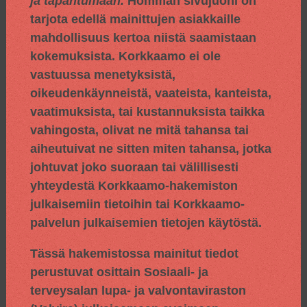
ja tapahtumaan.
Homman sivujuoni on
tarjota edellä mainittujen asiakkaille
mahdollisuus kertoa niistä saamistaan
kokemuksista. Korkkaamo ei ole
vastuussa menetyksistä,
oikeudenkäynneistä, vaateista, kanteista,
vaatimuksista, tai kustannuksista taikka
vahingosta, olivat ne mitä tahansa tai
aiheutuivat ne sitten miten tahansa, jotka
johtuvat joko suoraan tai välillisesti
yhteydestä Korkkaamo-hakemiston
julkaisemiin tietoihin tai Korkkaamo-
palvelun julkaisemien tietojen käytöstä.
Tässä hakemistossa mainitut tiedot
perustuvat osittain
Sosiaali- ja
terveysalan lupa- ja valvontaviraston