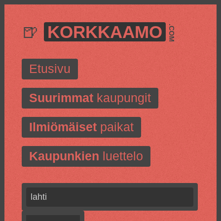
🍺
KORKKAAMO
.COM
Etusivu
Suurimmat
kaupungit
Ilmiömäiset
paikat
Kaupunkien
luettelo