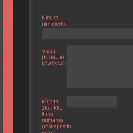
Nimi tai
nimimerkki:
Viesti
(HTML ei
käytössä):
Kirjoita
2korkki
ilman
numeroa
(roskapostin
esto):