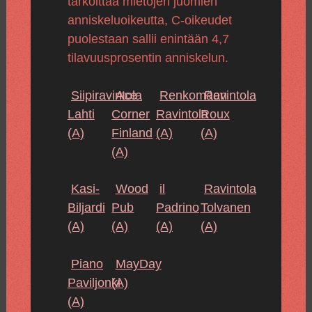
tarkoittaa mietojen juomien
anniskeluoikeutta, C-oikeudet
puolestaan sallii enintään 4,7
tilavuusprosentin anniskelun.
Siipiravintola
Ace
Renkomäen
Ravintola
Lahti
Corner
Ravintola
Roux
(A)
Finland
(A)
(A)
(A)
Kasi-
Wood
il
Ravintola
Biljardi
Pub
Padrino
Tolvanen
(A)
(A)
(A)
(A)
Piano
MayDay
Paviljonki
(A)
(A)