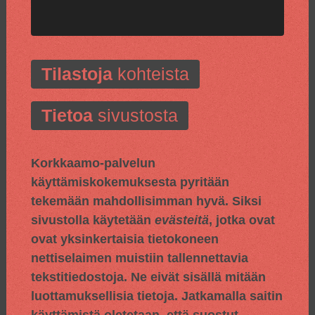
Tilastoja
kohteista
Tietoa
sivustosta
Korkkaamo-palvelun
käyttämiskokemuksesta pyritään
tekemään mahdollisimman hyvä. Siksi
sivustolla käytetään
evästeitä
, jotka ovat
ovat yksinkertaisia tietokoneen
nettiselaimen muistiin tallennettavia
tekstitiedostoja. Ne eivät sisällä mitään
luottamuksellisia tietoja. Jatkamalla saitin
käyttämistä oletetaan, että suostut