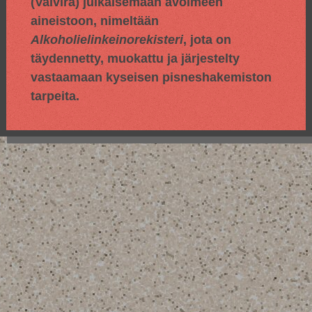
(Valvira) julkaisemaan avoimeen
aineistoon, nimeltään
Alkoholielinkeinorekisteri
, jota on
täydennetty, muokattu ja järjestelty
vastaamaan kyseisen pisneshakemiston
tarpeita.