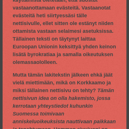
vastaanottamaan evästeitä. Vastaanotat
evästeitä heti siirtyessäsi tälle
nettisivulle, ellet sitten ole estänyt niiden
ottamista vastaan selaimesi asetuksissa.
Tällainen teksti on täytynyt laittaa
Euroopan Unionin keksittyä yhden keinon
lisätä byrokratiaa ja samalla oikeutuksen
olemassaololleen.
Mutta tämän lakitekstin jälkeen ehkä jäät
vielä miettimään, mikä on Korkkaamo ja
miksi tällainen nettisivu on tehty?
Tämän
nettisivun idea on olla hakemisto, jossa
kerrotaan yhteystiedot kuhunkin
Suomessa toimivaan
anniskeluoikeuksista nauttivaan paikkaan