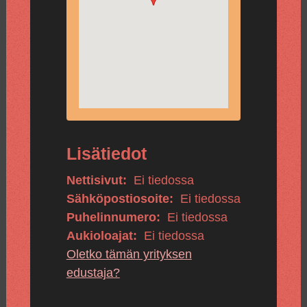
Lisätiedot
Nettisivut:
Ei tiedossa
Sähköpostiosoite:
Ei tiedossa
Puhelinnumero:
Ei tiedossa
Aukioloajat:
Ei tiedossa
Oletko tämän yrityksen
edustaja?