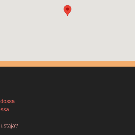
edossa
ossa
dustaja?