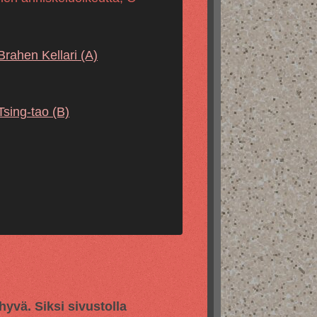
Brahen Kellari
(A)
Tsing-tao
(B)
vä. Siksi sivustolla