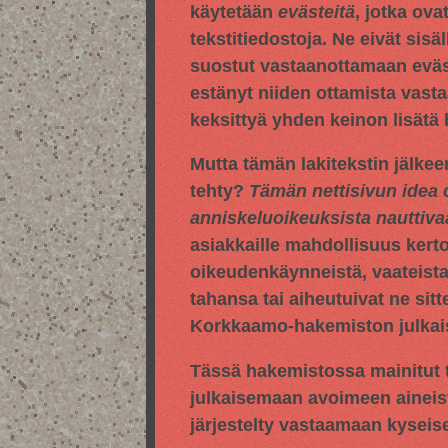
käytetään
evästeitä
, jotka ova
tekstitiedostoja. Ne eivät sisä
suostut vastaanottamaan evästei
estänyt niiden ottamista vasta
keksittyä yhden keinon lisätä
Mutta tämän lakitekstin jälkee
tehty?
Tämän nettisivun idea 
anniskeluoikeuksista nauttiv
asiakkaille mahdollisuus kert
oikeudenkäynneistä, vaateista,
tahansa tai aiheutuivat ne sitt
Korkkaamo-hakemiston julkaise
Tässä hakemistossa mainitut t
julkaisemaan avoimeen aineis
järjestelty vastaamaan kyseis