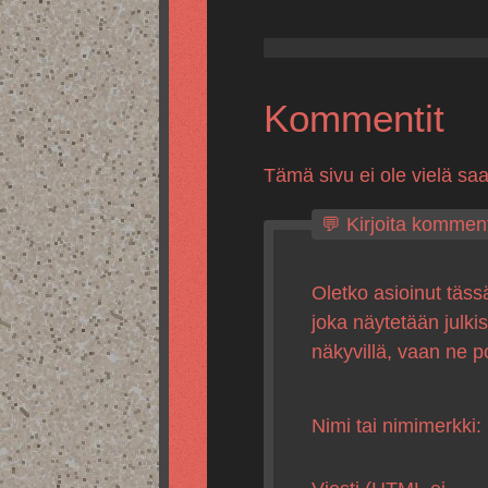
Kommentit
Tämä sivu ei ole vielä sa
💬 Kirjoita komment
Oletko asioinut täss
joka näytetään julki
näkyvillä, vaan ne p
Nimi tai nimimerkki: