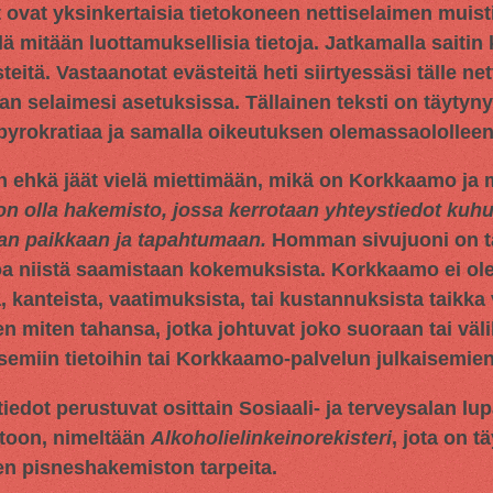
t ovat yksinkertaisia tietokoneen nettiselaimen muisti
llä mitään luottamuksellisia tietoja. Jatkamalla saitin
tä. Vastaanotat evästeitä heti siirtyessäsi tälle netti
an selaimesi asetuksissa. Tällainen teksti on täytyn
 byrokratiaa ja samalla oikeutuksen olemassaololleen
n ehkä jäät vielä miettimään, mikä on Korkkaamo ja m
on olla hakemisto, jossa kerrotaan yhteystiedot ku
aan paikkaan ja tapahtumaan.
Homman sivujuoni on tar
oa niistä saamistaan kokemuksista. Korkkaamo ei ol
 kanteista, vaatimuksista, tai kustannuksista taikka 
en miten tahansa, jotka johtuvat joko suoraan tai väli
miin tietoihin tai Korkkaamo-palvelun julkaisemien 
iedot perustuvat osittain
Sosiaali- ja terveysalan lu
toon, nimeltään
Alkoholielinkeinorekisteri
, jota on t
en pisneshakemiston tarpeita.