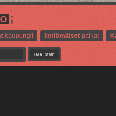
MO
.COM
t
kaupungit
Ilmiömäiset
paikat
K
Hae jotain