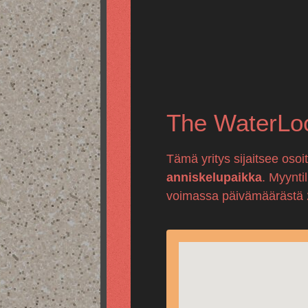
The WaterLo
Tämä yritys sijaitsee oso
anniskelupaikka
. Myynti
voimassa päivämäärästä 25