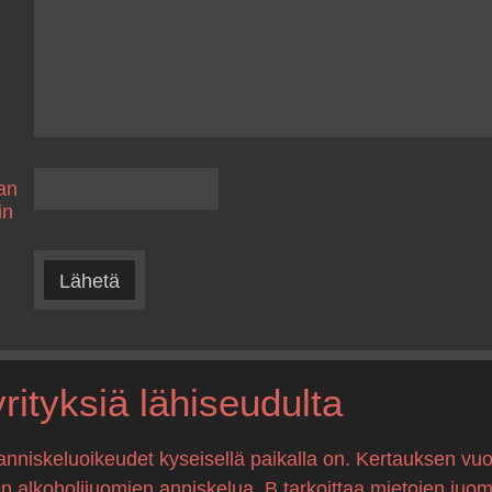
an
in
Lähetä
ityksiä lähiseudulta
anniskeluoikeudet kyseisellä paikalla on. Kertauksen vuo
en alkoholijuomien anniskelua, B tarkoittaa mietojen juo