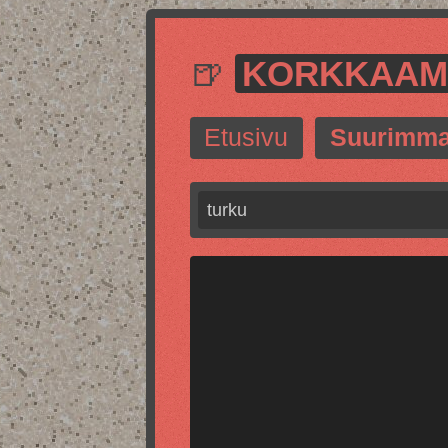
🍺
KORKKAA
Etusivu
Suurimma