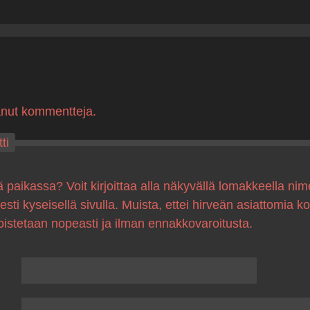
anut kommentteja.
ti
ä paikassa? Voit kirjoittaa alla näkyvällä lomakkeella nim
sesti kyseisellä sivulla. Muista, ettei hirveän asiattomia 
oistetaan nopeasti ja ilman ennakkovaroitusta.