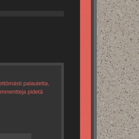
ettömästi palautetta,
kommentteja pidetä