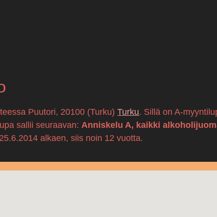
o
itteessa Puutori, 20100 (Turku)
Turku
. Sillä on A-myyntil
lupa sallii seuraavan:
Anniskelu A, kaikki alkoholijuom
.6.2014 alkaen, siis noin 12 vuotta.