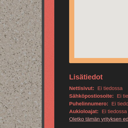
Lisätiedot
Nettisivut:
Ei tiedossa
Sähköpostiosoite:
Ei ti
Puhelinnumero:
Ei tied
Aukioloajat:
Ei tiedossa
Oletko tämän yrityksen e