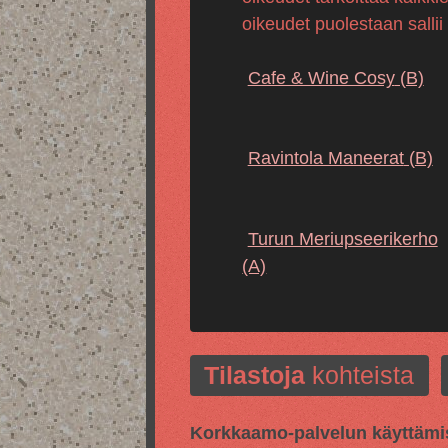
oikeudet puolestaan sallii
Cafe & Wine Cosy
(B)
Ravintola Maneerat
(B)
Turun Meriupseerikerho
(A)
Tilastoja
kohteista
Korkkaamo-palvelun käyttämis