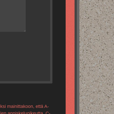
ksi mainittakoon, että A-
mien anniskeluoikeutta, C-