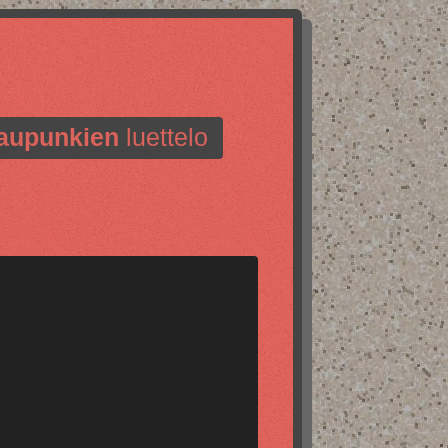
aupunkien
luettelo