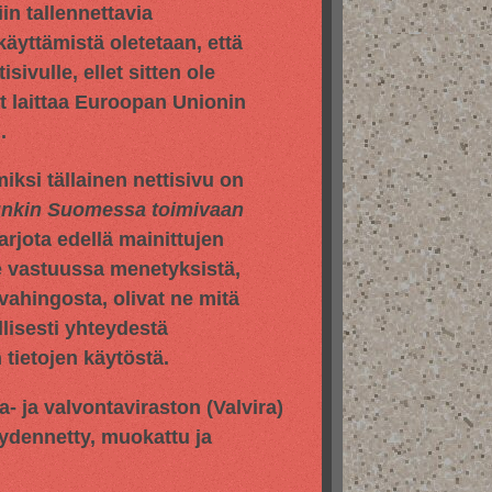
in tallennettavia
 käyttämistä oletetaan, että
sivulle, ellet sitten ole
yt laittaa Euroopan Unionin
.
iksi tällainen nettisivu on
hunkin Suomessa toimivaan
jota edellä mainittujen
e vastuussa menetyksistä,
vahingosta, olivat ne mitä
llisesti yhteydestä
tietojen käytöstä.
pa- ja valvontaviraston
(Valvira)
äydennetty, muokattu ja