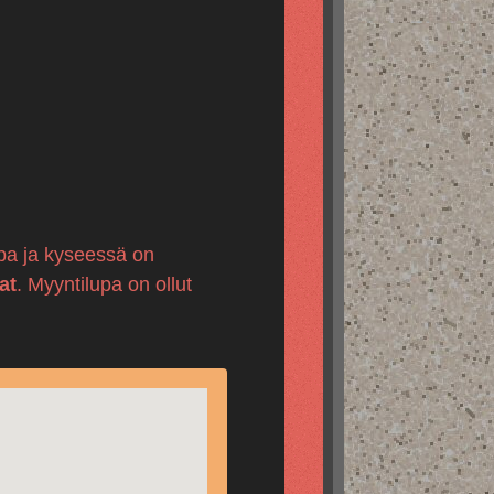
upa ja kyseessä on
at
. Myyntilupa on ollut