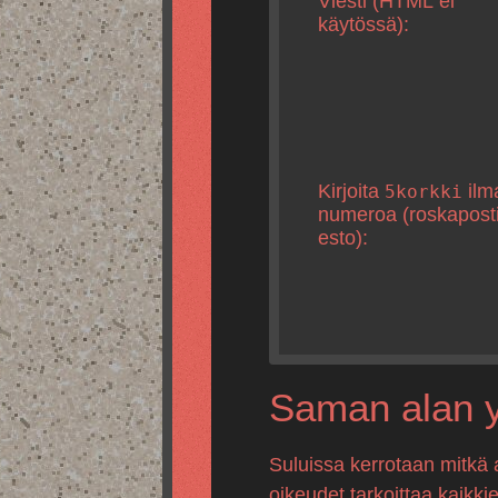
Viesti (HTML ei
käytössä):
Kirjoita
ilm
5korkki
numeroa (roskapost
esto):
Saman alan yr
Suluissa kerrotaan mitkä 
oikeudet tarkoittaa kaikki