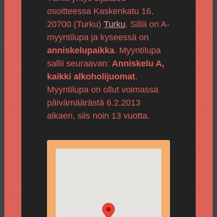
osoitteessa Kaskenkatu 16,
20700 (Turku)
Turku
. Sillä on A-
myyntilupa ja kyseessä on
anniskelupaikka
. Myyntilupa
sallii seuraavan:
Anniskelu A,
kaikki alkoholijuomat
.
Myyntilupa on ollut voimassa
päivämäärästä 6.2.2013
alkaen, siis noin 13 vuotta.