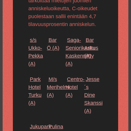
tarkoittaa mietojen juomien
anniskeluoikeutta, C-oikeudet
puolestaan sallii enintään 4,7
tilavuusprosentin anniskelun.
s/s
Bar
Saga-
Bar
Ukko-
Ö
(A)
Seniorikeskus
Arttu
Pekka
Kaskenniitty
(A)
(A)
(A)
Park
M/s
Centro-
Jesse
Hotel
Merihelmi
Hotel
´s
Turku
(A)
(A)
Dine
(A)
Skanssi
(A)
Jukupark
Pulina