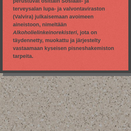
perustuvat osittain
Sosiaali- ja
terveysalan lupa- ja valvontaviraston
(Valvira) julkaisemaan avoimeen
aineistoon, nimeltään
Alkoholielinkeinorekisteri
, jota on
täydennetty, muokattu ja järjestelty
vastaamaan kyseisen pisneshakemiston
tarpeita.