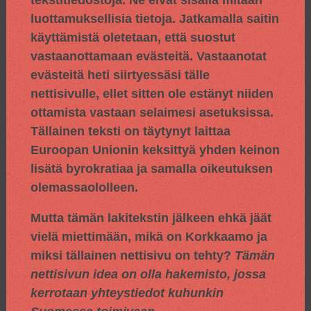
luottamuksellisia tietoja. Jatkamalla saitin
käyttämistä oletetaan, että suostut
vastaanottamaan evästeitä. Vastaanotat
evästeitä heti siirtyessäsi tälle
nettisivulle, ellet sitten ole estänyt niiden
ottamista vastaan selaimesi asetuksissa.
Tällainen teksti on täytynyt laittaa
Euroopan Unionin keksittyä yhden keinon
lisätä byrokratiaa ja samalla oikeutuksen
olemassaololleen.
Mutta tämän lakitekstin jälkeen ehkä jäät
vielä miettimään, mikä on Korkkaamo ja
miksi tällainen nettisivu on tehty?
Tämän
nettisivun idea on olla hakemisto, jossa
kerrotaan yhteystiedot kuhunkin