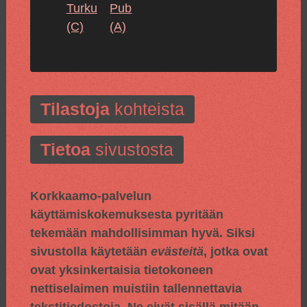
Turku
Pub
(C)
(A)
Tilastoja
kohteista
Tietoa
sivustosta
Korkkaamo-palvelun
käyttämiskokemuksesta pyritään
tekemään mahdollisimman hyvä. Siksi
sivustolla käytetään
evästeitä
, jotka ovat
ovat yksinkertaisia tietokoneen
nettiselaimen muistiin tallennettavia
tekstitiedostoja. Ne eivät sisällä mitään