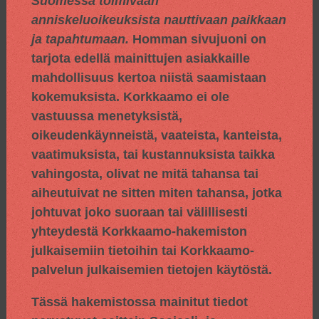
Suomessa toimivaan
anniskeluoikeuksista nauttivaan paikkaan
ja tapahtumaan.
Homman sivujuoni on
tarjota edellä mainittujen asiakkaille
mahdollisuus kertoa niistä saamistaan
kokemuksista. Korkkaamo ei ole
vastuussa menetyksistä,
oikeudenkäynneistä, vaateista, kanteista,
vaatimuksista, tai kustannuksista taikka
vahingosta, olivat ne mitä tahansa tai
aiheutuivat ne sitten miten tahansa, jotka
johtuvat joko suoraan tai välillisesti
yhteydestä Korkkaamo-hakemiston
julkaisemiin tietoihin tai Korkkaamo-
palvelun julkaisemien tietojen käytöstä.
Tässä hakemistossa mainitut tiedot