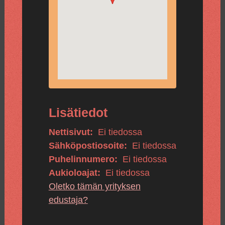
Lisätiedot
Nettisivut:
Ei tiedossa
Sähköpostiosoite:
Ei tiedossa
Puhelinnumero:
Ei tiedossa
Aukioloajat:
Ei tiedossa
Oletko tämän yrityksen
edustaja?