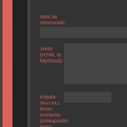
Nimi tai
nimimerkki:
Viesti
(HTML ei
käytössä):
Kirjoita
9korkki
ilman
numeroa
(roskapostin
esto):