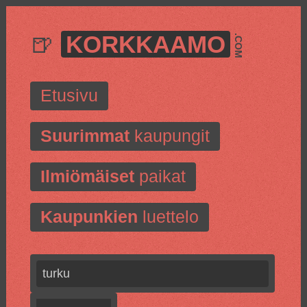
🍺
KORKKAAMO
.COM
Etusivu
Suurimmat
kaupungit
Ilmiömäiset
paikat
Kaupunkien
luettelo