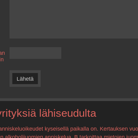
an
in
Lähetä
ityksiä lähiseudulta
anniskeluoikeudet kyseisellä paikalla on. Kertauksen vuo
en alkoholijuomien anniskelua, B tarkoittaa mietojen juo