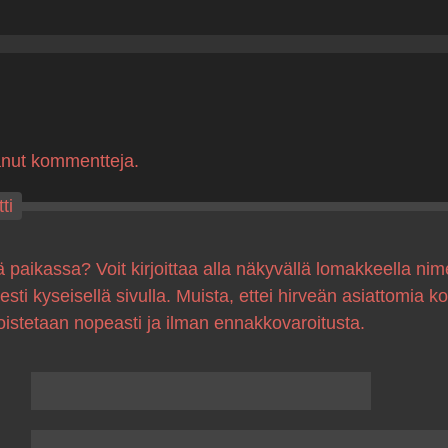
anut kommentteja.
ti
ä paikassa? Voit kirjoittaa alla näkyvällä lomakkeella nim
sesti kyseisellä sivulla. Muista, ettei hirveän asiattomia 
oistetaan nopeasti ja ilman ennakkovaroitusta.