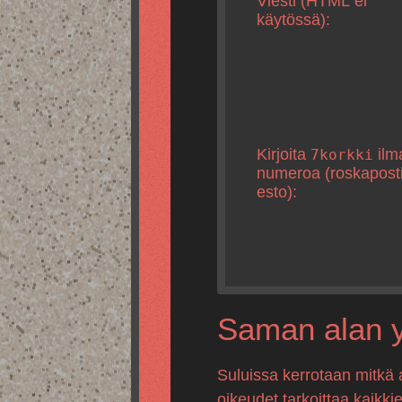
Viesti (HTML ei
käytössä):
Kirjoita
ilm
7korkki
numeroa (roskapost
esto):
Saman alan yr
Suluissa kerrotaan mitkä 
oikeudet tarkoittaa kaikki