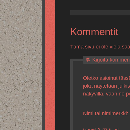
Kommentit
Tämä sivu ei ole vielä sa
💬 Kirjoita komment
Oletko asioinut täss
joka näytetään julki
näkyvillä, vaan ne p
Nimi tai nimimerkki: