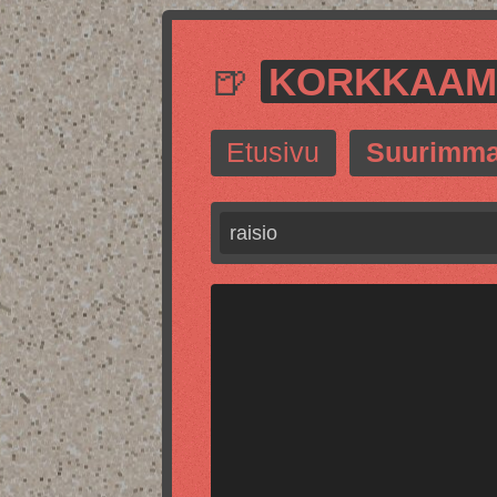
🍺
KORKKAA
Etusivu
Suurimma