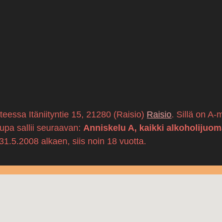
tteessa Itäniityntie 15, 21280 (Raisio)
Raisio
. Sillä on A
lupa sallii seuraavan:
Anniskelu A, kaikki alkoholijuom
.5.2008 alkaen, siis noin 18 vuotta.