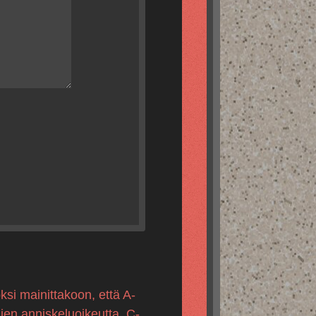
ksi mainittakoon, että A-
mien anniskeluoikeutta, C-