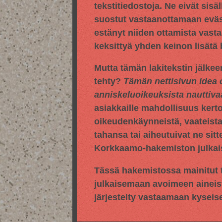
tekstitiedostoja. Ne eivät sisä
suostut vastaanottamaan evästei
estänyt niiden ottamista vasta
keksittyä yhden keinon lisätä
Mutta tämän lakitekstin jälkee
tehty?
Tämän nettisivun idea 
anniskeluoikeuksista nauttiv
asiakkaille mahdollisuus kert
oikeudenkäynneistä, vaateista,
tahansa tai aiheutuivat ne sitt
Korkkaamo-hakemiston julkaise
Tässä hakemistossa mainitut t
julkaisemaan avoimeen aineis
järjestelty vastaamaan kyseis