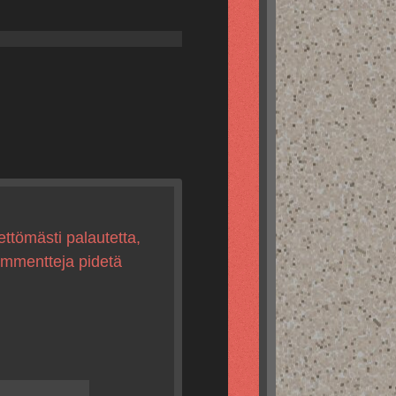
ettömästi palautetta,
kommentteja pidetä