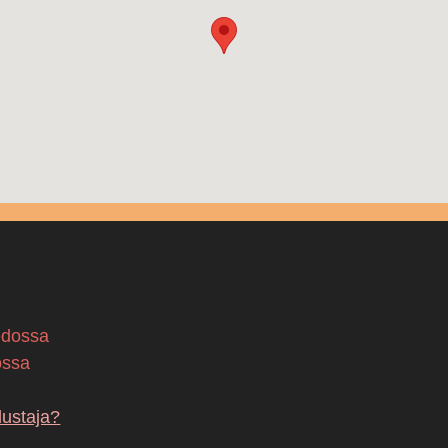
edossa
ossa
dustaja?