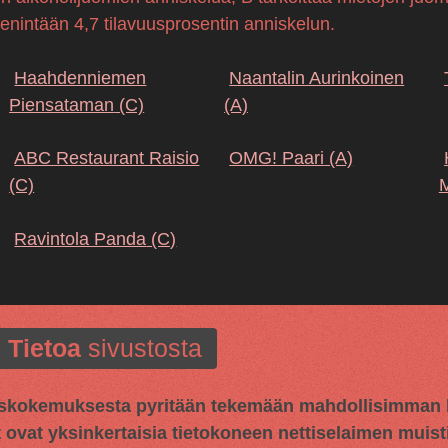
 enintään 4,7 tilavuusprosentin anniskelun.
Haahdenniemen
Naantalin Aurinkoinen
Piensataman
(C)
(A)
ABC Restaurant Raisio
OMG! Paari
(A)
(C)
M
Ravintola Panda
(C)
Tietoa
sivustosta
kokemuksesta pyritään tekemään mahdollisimman hy
t ovat yksinkertaisia tietokoneen nettiselaimen muisti