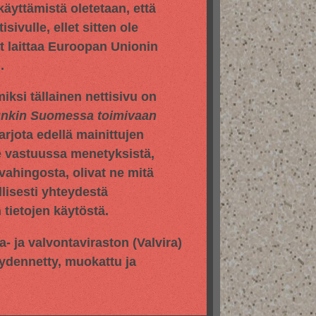
 käyttämistä oletetaan, että
sivulle, ellet sitten ole
yt laittaa Euroopan Unionin
.
iksi tällainen nettisivu on
hunkin Suomessa toimivaan
jota edellä mainittujen
e vastuussa menetyksistä,
vahingosta, olivat ne mitä
llisesti yhteydestä
tietojen käytöstä.
pa- ja valvontaviraston
(Valvira)
äydennetty, muokattu ja