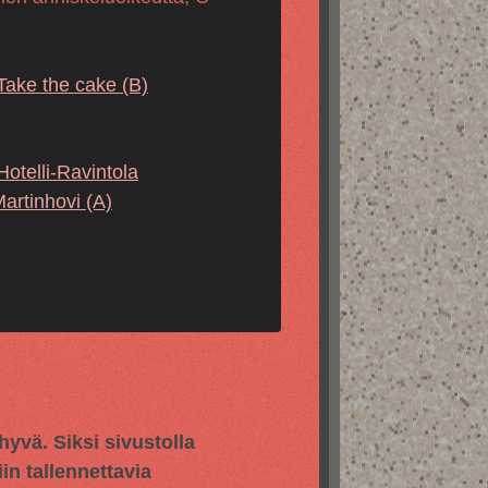
Take the cake
(B)
Hotelli-Ravintola
artinhovi
(A)
vä. Siksi sivustolla
in tallennettavia