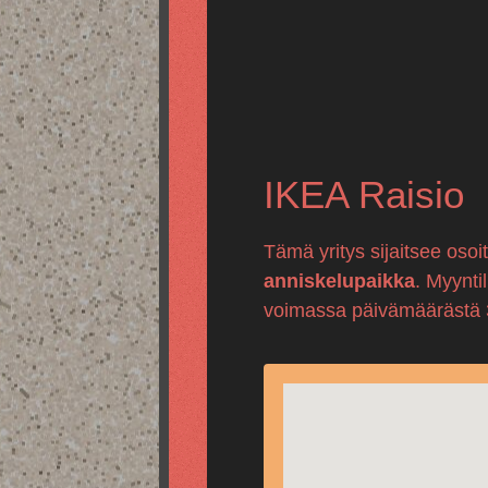
IKEA Raisio
Tämä yritys sijaitsee osoi
anniskelupaikka
. Myynti
voimassa päivämäärästä 31