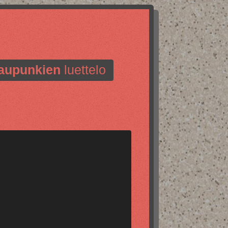
aupunkien
luettelo