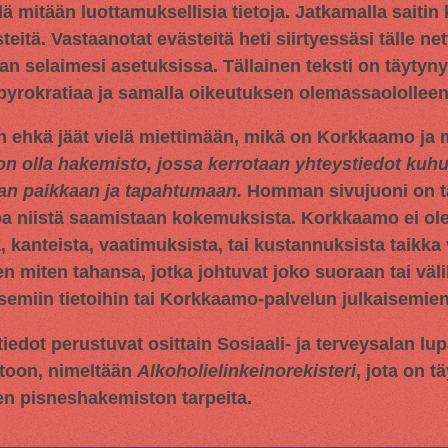
llä mitään luottamuksellisia tietoja. Jatkamalla saitin
tä. Vastaanotat evästeitä heti siirtyessäsi tälle netti
an selaimesi asetuksissa. Tällainen teksti on täytyn
 byrokratiaa ja samalla oikeutuksen olemassaololleen
n ehkä jäät vielä miettimään, mikä on Korkkaamo ja m
on olla hakemisto, jossa kerrotaan yhteystiedot ku
aan paikkaan ja tapahtumaan.
Homman sivujuoni on tar
oa niistä saamistaan kokemuksista. Korkkaamo ei ol
 kanteista, vaatimuksista, tai kustannuksista taikka 
en miten tahansa, jotka johtuvat joko suoraan tai väli
miin tietoihin tai Korkkaamo-palvelun julkaisemien 
iedot perustuvat osittain
Sosiaali- ja terveysalan lu
toon, nimeltään
Alkoholielinkeinorekisteri
, jota on t
en pisneshakemiston tarpeita.