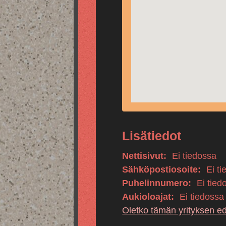
Lisätiedot
Nettisivut:
Ei tiedossa
Sähköpostiosoite:
Ei ti
Puhelinnumero:
Ei tied
Aukioloajat:
Ei tiedossa
Oletko tämän yrityksen e