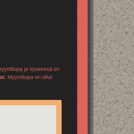
-myyntilupa ja kyseessä on
at
. Myyntilupa on ollut