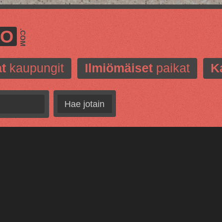
MO
.COM
t
kaupungit
Ilmiömäiset
paikat
K
Hae jotain