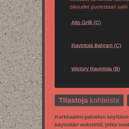
oikeudet puolestaan sallii
Aito Grilli
(C)
Ravintola Bahram
(C)
Wictory Ravintola
(B)
Tilastoja
kohteista
Korkkaamo-palvelun käyttämis
käytetään
evästeitä
, jotka ova