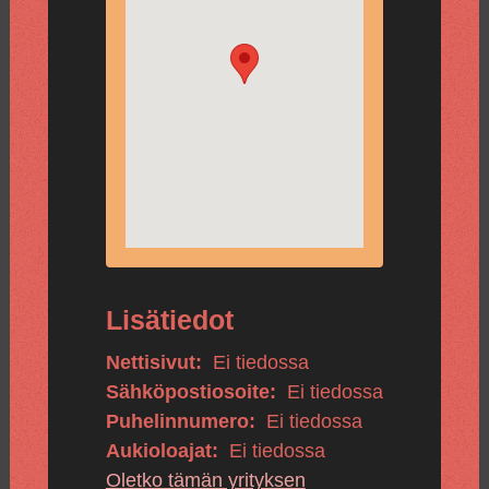
Lisätiedot
Nettisivut:
Ei tiedossa
Sähköpostiosoite:
Ei tiedossa
Puhelinnumero:
Ei tiedossa
Aukioloajat:
Ei tiedossa
Oletko tämän yrityksen