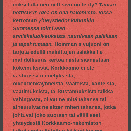
miksi tällainen nettisivu on tehty?
Tämän
nettisivun idea on olla hakemisto, jossa
kerrotaan yhteystiedot kuhunkin
Suomessa toimivaan
anniskeluoikeuksista nauttivaan paikkaan
ja tapahtumaan.
Homman sivujuoni on
tarjota edellä mainittujen asiakkaille
mahdollisuus kertoa niistä saamistaan
kokemuksista. Korkkaamo ei ole
vastuussa menetyksistä,
oikeudenkäynneistä, vaateista, kanteista,
vaatimuksista, tai kustannuksista taikka
vahingosta, olivat ne mitä tahansa tai
aiheutuivat ne sitten miten tahansa, jotka
johtuvat joko suoraan tai välillisesti
yhteydestä Korkkaamo-hakemiston