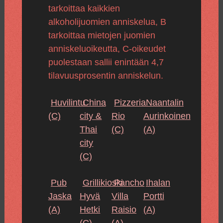
tarkoittaa kaikkien
alkoholijuomien anniskelua, B
tarkoittaa mietojen juomien
anniskeluoikeutta, C-oikeudet
puolestaan sallii enintään 4,7
tilavuusprosentin anniskelun.
Huvilintu
China
Pizzeria
Naantalin
(C)
city &
Rio
Aurinkoinen
Thai
(C)
(A)
city
(C)
Pub
Grillikioski
Pancho
Ihalan
Jaska
Hyvä
Villa
Portti
(A)
Hetki
Raisio
(A)