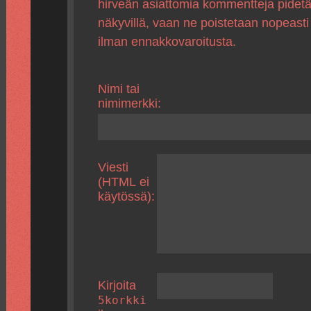
hirveän asiattomia kommentteja pidet
näkyvillä, vaan ne poistetaan nopeasti
ilman ennakkovaroitusta.
Nimi tai
nimimerkki:
Viesti
(HTML ei
käytössä):
Kirjoita
5korkki