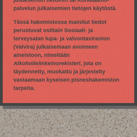
julkaisemiin tietoihin tai Korkkaamo-
palvelun julkaisemien tietojen käytöstä.
Tässä hakemistossa mainitut tiedot
perustuvat osittain
Sosiaali- ja
terveysalan lupa- ja valvontaviraston
(Valvira) julkaisemaan avoimeen
aineistoon, nimeltään
Alkoholielinkeinorekisteri
, jota on
täydennetty, muokattu ja järjestelty
vastaamaan kyseisen pisneshakemiston
tarpeita.