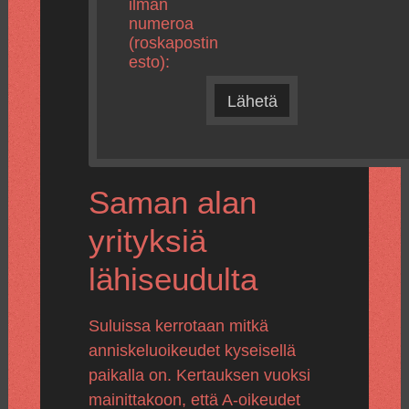
ilman
numeroa
(roskapostin
esto):
Lähetä
Saman alan
yrityksiä
lähiseudulta
Suluissa kerrotaan mitkä
anniskeluoikeudet kyseisellä
paikalla on. Kertauksen vuoksi
mainittakoon, että A-oikeudet