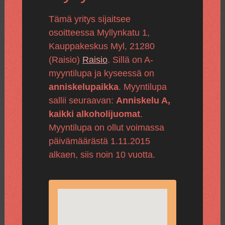
Tämä yritys sijaitsee
osoitteessa Myllynkatu 1,
Kauppakeskus Myl, 21280
(Raisio)
Raisio
. Sillä on A-
myyntilupa ja kyseessä on
anniskelupaikka
. Myyntilupa
sallii seuraavan:
Anniskelu A,
kaikki alkoholijuomat
.
Myyntilupa on ollut voimassa
päivämäärästä 1.11.2015
alkaen, siis noin 10 vuotta.