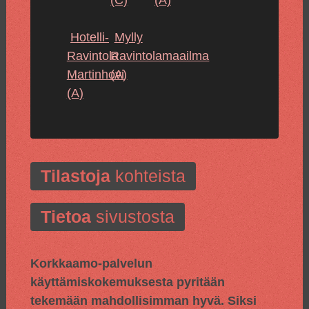
(C)
(A)
Hotelli-
Mylly
Ravintola
Ravintolamaailma
Martinhovi
(A)
(A)
Tilastoja
kohteista
Tietoa
sivustosta
Korkkaamo-palvelun
käyttämiskokemuksesta pyritään
tekemään mahdollisimman hyvä. Siksi