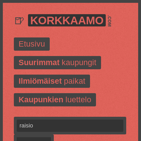
🍺
KORKKAAMO
.COM
Etusivu
Suurimmat
kaupungit
Ilmiömäiset
paikat
Kaupunkien
luettelo