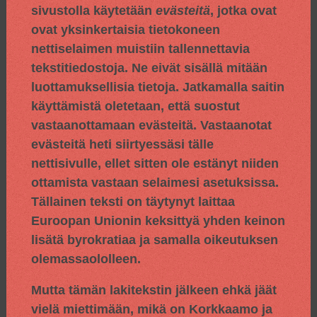
sivustolla käytetään
evästeitä
, jotka ovat
ovat yksinkertaisia tietokoneen
nettiselaimen muistiin tallennettavia
tekstitiedostoja. Ne eivät sisällä mitään
luottamuksellisia tietoja. Jatkamalla saitin
käyttämistä oletetaan, että suostut
vastaanottamaan evästeitä. Vastaanotat
evästeitä heti siirtyessäsi tälle
nettisivulle, ellet sitten ole estänyt niiden
ottamista vastaan selaimesi asetuksissa.
Tällainen teksti on täytynyt laittaa
Euroopan Unionin keksittyä yhden keinon
lisätä byrokratiaa ja samalla oikeutuksen
olemassaololleen.
Mutta tämän lakitekstin jälkeen ehkä jäät
vielä miettimään, mikä on Korkkaamo ja