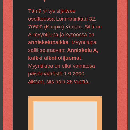
Tämä yritys sijaitsee
osoitteessa Lönnrotinkatu 32,
70500 (Kuopio)
Kuopio
. Sillä on
A-myyntilupa ja kyseessä on
anniskelupaikka
. Myyntilupa
sallii seuraavan:
Anniskelu A,
kaikki alkoholijuomat
.
Myyntilupa on ollut voimassa
päivämäärästä 1.9.2000
alkaen, siis noin 25 vuotta.