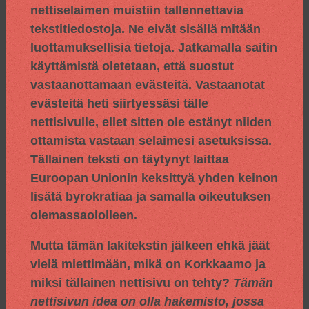
nettiselaimen muistiin tallennettavia
tekstitiedostoja. Ne eivät sisällä mitään
luottamuksellisia tietoja. Jatkamalla saitin
käyttämistä oletetaan, että suostut
vastaanottamaan evästeitä. Vastaanotat
evästeitä heti siirtyessäsi tälle
nettisivulle, ellet sitten ole estänyt niiden
ottamista vastaan selaimesi asetuksissa.
Tällainen teksti on täytynyt laittaa
Euroopan Unionin keksittyä yhden keinon
lisätä byrokratiaa ja samalla oikeutuksen
olemassaololleen.
Mutta tämän lakitekstin jälkeen ehkä jäät
vielä miettimään, mikä on Korkkaamo ja
miksi tällainen nettisivu on tehty?
Tämän
nettisivun idea on olla hakemisto, jossa