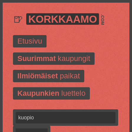
🍺
KORKKAAMO
.COM
Etusivu
Suurimmat
kaupungit
Ilmiömäiset
paikat
Kaupunkien
luettelo