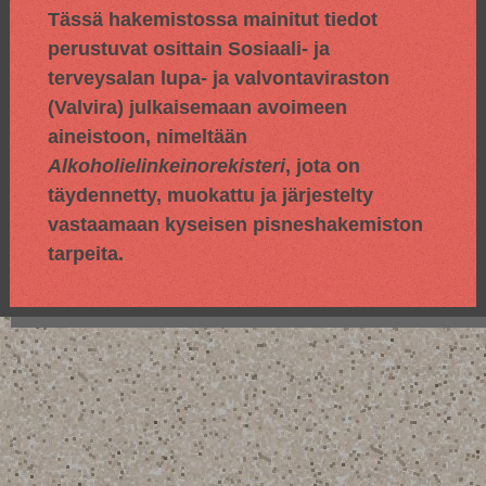
Tässä hakemistossa mainitut tiedot
perustuvat osittain
Sosiaali- ja
terveysalan lupa- ja valvontaviraston
(Valvira) julkaisemaan avoimeen
aineistoon, nimeltään
Alkoholielinkeinorekisteri
, jota on
täydennetty, muokattu ja järjestelty
vastaamaan kyseisen pisneshakemiston
tarpeita.