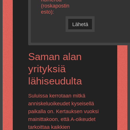
(roskapostin
esto):
Lähetä
Saman alan
yrityksiä
lähiseudulta
Suluissa kerrotaan mitkä
anniskeluoikeudet kyseisellä
paikalla on. Kertauksen vuoksi
mainittakoon, että A-oikeudet
tarkoittaa kaikkien