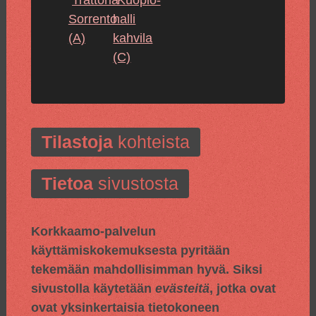
Sorrento
halli
(A)
kahvila
(C)
Tilastoja
kohteista
Tietoa
sivustosta
Korkkaamo-palvelun
käyttämiskokemuksesta pyritään
tekemään mahdollisimman hyvä. Siksi
sivustolla käytetään
evästeitä
, jotka ovat
ovat yksinkertaisia tietokoneen