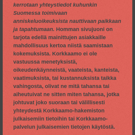
kerrotaan yhteystiedot kuhunkin
Suomessa toimivaan
anniskeluoikeuksista nauttivaan paikkaan
ja tapahtumaan.
Homman sivujuoni on
tarjota edellä mainittujen asiakkaille
mahdollisuus kertoa niistä saamistaan
kokemuksista. Korkkaamo ei ole
vastuussa menetyksistä,
oikeudenkäynneistä, vaateista, kanteista,
vaatimuksista, tai kustannuksista taikka
vahingosta, olivat ne mitä tahansa tai
aiheutuivat ne sitten miten tahansa, jotka
johtuvat joko suoraan tai välillisesti
yhteydestä Korkkaamo-hakemiston
julkaisemiin tietoihin tai Korkkaamo-
palvelun julkaisemien tietojen käytöstä.