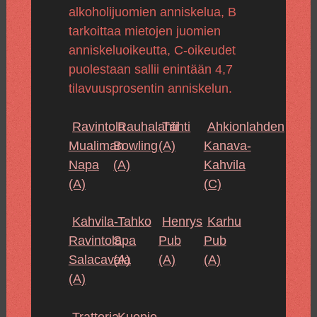
alkoholijuomien anniskelua, B
tarkoittaa mietojen juomien
anniskeluoikeutta, C-oikeudet
puolestaan sallii enintään 4,7
tilavuusprosentin anniskelun.
Ravintola
Rauhalahti
Tähti
Ahkionlahden
Mualiman
Bowling
(A)
Kanava-
Napa
(A)
Kahvila
(A)
(C)
Kahvila-
Tahko
Henrys
Karhu
Ravintola
Spa
Pub
Pub
Salacavala
(A)
(A)
(A)
(A)
Trattoria
Kuopio-