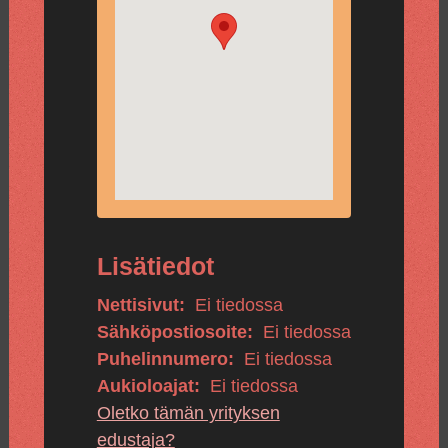
Lisätiedot
Nettisivut:
Ei tiedossa
Sähköpostiosoite:
Ei tiedossa
Puhelinnumero:
Ei tiedossa
Aukioloajat:
Ei tiedossa
Oletko tämän yrityksen
edustaja?