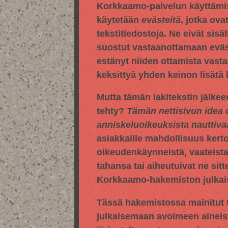
Korkkaamo-palvelun käyttämis
käytetään
evästeitä
, jotka ova
tekstitiedostoja. Ne eivät sisä
suostut vastaanottamaan evästei
estänyt niiden ottamista vasta
keksittyä yhden keinon lisätä
Mutta tämän lakitekstin jälkee
tehty?
Tämän nettisivun idea 
anniskeluoikeuksista nauttiv
asiakkaille mahdollisuus kert
oikeudenkäynneistä, vaateista,
tahansa tai aiheutuivat ne sitt
Korkkaamo-hakemiston julkaise
Tässä hakemistossa mainitut t
julkaisemaan avoimeen aineis