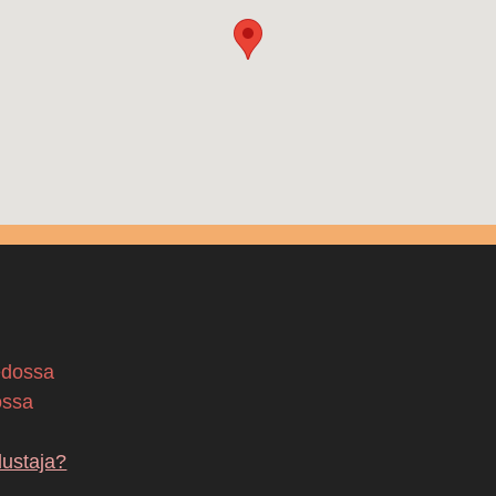
edossa
ossa
dustaja?