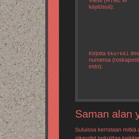
Viesti (HTML ei
käytössä):
Kirjoita
ilm
6korkki
numeroa (roskapost
esto):
Saman alan yr
Suluissa kerrotaan mitkä 
oikeudet tarkoittaa kaikki