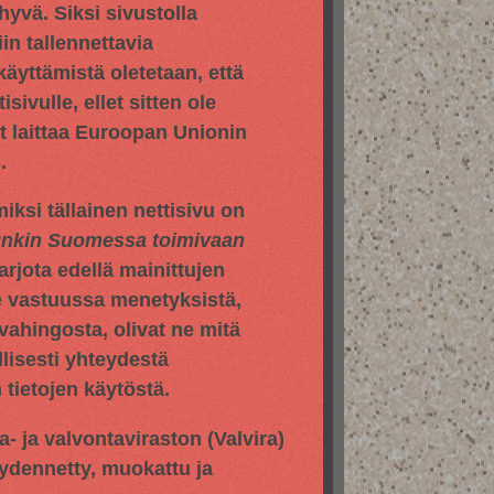
vä. Siksi sivustolla
in tallennettavia
 käyttämistä oletetaan, että
sivulle, ellet sitten ole
yt laittaa Euroopan Unionin
.
iksi tällainen nettisivu on
hunkin Suomessa toimivaan
jota edellä mainittujen
e vastuussa menetyksistä,
vahingosta, olivat ne mitä
llisesti yhteydestä
tietojen käytöstä.
pa- ja valvontaviraston
(Valvira)
äydennetty, muokattu ja