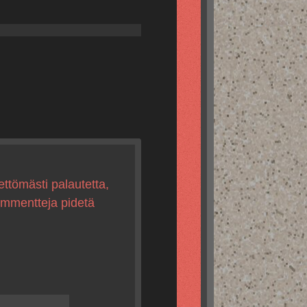
ettömästi palautetta,
kommentteja pidetä