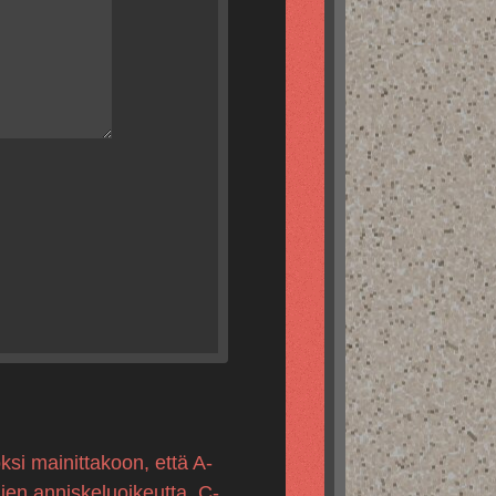
ksi mainittakoon, että A-
mien anniskeluoikeutta, C-