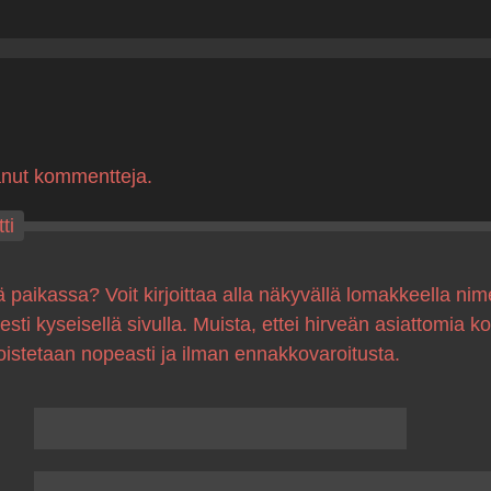
anut kommentteja.
ti
ä paikassa? Voit kirjoittaa alla näkyvällä lomakkeella nim
sesti kyseisellä sivulla. Muista, ettei hirveän asiattomia 
oistetaan nopeasti ja ilman ennakkovaroitusta.