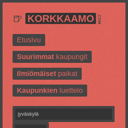
🍺
KORKKAAMO
.COM
Etusivu
Suurimmat
kaupungit
Ilmiömäiset
paikat
Kaupunkien
luettelo