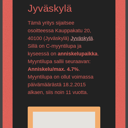
Jyväskylä
Tämä yritys sijaitsee
osoitteessa Kauppakatu 20,
40100 (Jyväskylä)
Jyväskylä
.
Sillä on C-myyntilupa ja
kyseessä on
anniskelupaikka
.
Myyntilupa sallii seuraavan:
Anniskelu/max. 4.7%
.
Myyntilupa on ollut voimassa
päivämäärästä 18.2.2015
alkaen, siis noin 11 vuotta.