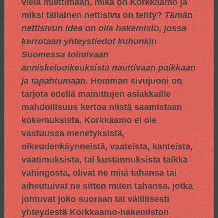
vielä miettimään, mikä on Korkkaamo ja
miksi tällainen nettisivu on tehty?
Tämän
nettisivun idea on olla hakemisto, jossa
kerrotaan yhteystiedot kuhunkin
Suomessa toimivaan
anniskeluoikeuksista nauttivaan paikkaan
ja tapahtumaan.
Homman sivujuoni on
tarjota edellä mainittujen asiakkaille
mahdollisuus kertoa niistä saamistaan
kokemuksista. Korkkaamo ei ole
vastuussa menetyksistä,
oikeudenkäynneistä, vaateista, kanteista,
vaatimuksista, tai kustannuksista taikka
vahingosta, olivat ne mitä tahansa tai
aiheutuivat ne sitten miten tahansa, jotka
johtuvat joko suoraan tai välillisesti
yhteydestä Korkkaamo-hakemiston