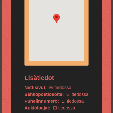
Lisätiedot
Nettisivut:
Ei tiedossa
Sähköpostiosoite:
Ei tiedossa
Puhelinnumero:
Ei tiedossa
Aukioloajat:
Ei tiedossa