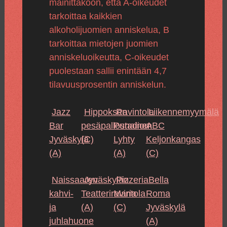
mainittakoon, että A-oikeudet
tarkoittaa kaikkien
alkoholijuomien anniskelua, B
tarkoittaa mietojen juomien
anniskeluoikeutta, C-oikeudet
puolestaan sallii enintään 4,7
tilavuusprosentin anniskelun.
Jazz
Hippoksen
Ravintola
Liikennemyymälä
Bar
pesäpallostadion
Punainen
ABC
Jyväskylä
(C)
Lyhty
Keljonkangas
(A)
(A)
(C)
Naissaaren
Jyväskylän
Pizzeria
Bella
kahvi-
Teatteriravintola
Maria
Roma
ja
(A)
(C)
Jyväskylä
juhlahuone
(A)