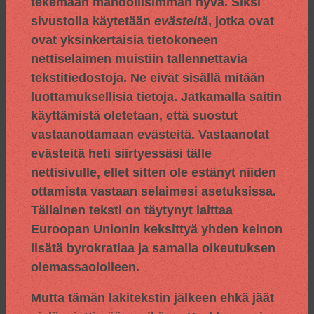
tekemään mahdollisimman hyvä. Siksi
sivustolla käytetään
evästeitä
, jotka ovat
ovat yksinkertaisia tietokoneen
nettiselaimen muistiin tallennettavia
tekstitiedostoja. Ne eivät sisällä mitään
luottamuksellisia tietoja. Jatkamalla saitin
käyttämistä oletetaan, että suostut
vastaanottamaan evästeitä. Vastaanotat
evästeitä heti siirtyessäsi tälle
nettisivulle, ellet sitten ole estänyt niiden
ottamista vastaan selaimesi asetuksissa.
Tällainen teksti on täytynyt laittaa
Euroopan Unionin keksittyä yhden keinon
lisätä byrokratiaa ja samalla oikeutuksen
olemassaololleen.
Mutta tämän lakitekstin jälkeen ehkä jäät