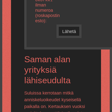
ilman
numeroa
(roskapostin
esto):
Lähetä
Saman alan
yrityksiä
lähiseudulta
Suluissa kerrotaan mitkä
anniskeluoikeudet kyseisellä
paikalla on. Kertauksen vuoksi