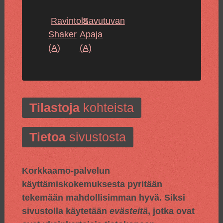
Ravintola
Savutuvan
Shaker
Apaja
(A)
(A)
Tilastoja
kohteista
Tietoa
sivustosta
Korkkaamo-palvelun
käyttämiskokemuksesta pyritään
tekemään mahdollisimman hyvä. Siksi
sivustolla käytetään
evästeitä
, jotka ovat