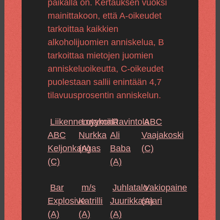
paikalla on. Kertauksen vuoksi
mainittakoon, että A-oikeudet
tarkoittaa kaikkien
alkoholijuomien anniskelua, B
tarkoittaa mietojen juomien
anniskeluoikeutta, C-oikeudet
puolestaan sallii enintään 4,7
tilavuusprosentin anniskelun.
Liikennemyymälä
Lutakon
Ravintola
ABC
ABC
Nurkka
Ali
Vaajakoski
Keljonkangas
(A)
Baba
(C)
(C)
(A)
Bar
m/s
Juhlatalo
Vakiopaine
Explosive
Katrilli
Juurikkasaari
(A)
(A)
(A)
(A)