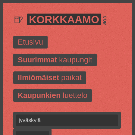
🍺
KORKKAAMO
.COM
Etusivu
Suurimmat
kaupungit
Ilmiömäiset
paikat
Kaupunkien
luettelo