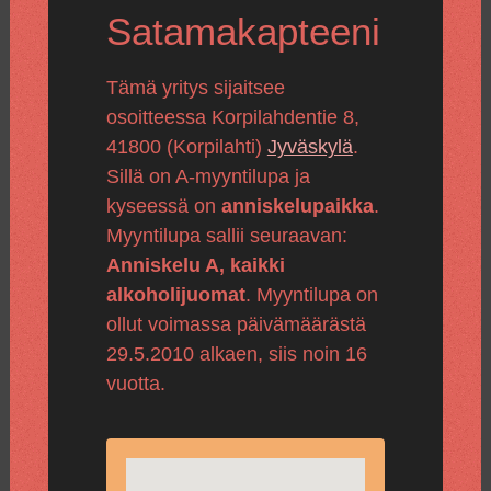
Satamakapteeni
Tämä yritys sijaitsee
osoitteessa Korpilahdentie 8,
41800 (Korpilahti)
Jyväskylä
.
Sillä on A-myyntilupa ja
kyseessä on
anniskelupaikka
.
Myyntilupa sallii seuraavan:
Anniskelu A, kaikki
alkoholijuomat
. Myyntilupa on
ollut voimassa päivämäärästä
29.5.2010 alkaen, siis noin 16
vuotta.