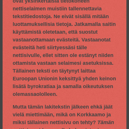
ovat yksinkertaisia tietokoneen
nettiselaimen muistiin tallennettavia
tekstitiedostoja. Ne eivät sisällä mitään
luottamuksellisia tietoja. Jatkamalla saitin
käyttämistä oletetaan, että suostut
vastaanottamaan evästeitä. Vastaanotat
evästeitä heti siirtyessäsi tälle
nettisivulle, ellet sitten ole estänyt niiden
ottamista vastaan selaimesi asetuksissa.
Tällainen teksti on täytynyt laittaa
Euroopan Unionin keksittyä yhden keinon
lisätä byrokratiaa ja samalla oikeutuksen
olemassaololleen.
Mutta tämän lakitekstin jälkeen ehkä jäät
vielä miettimään, mikä on Korkkaamo ja
miksi tällainen nettisivu on tehty?
Tämän