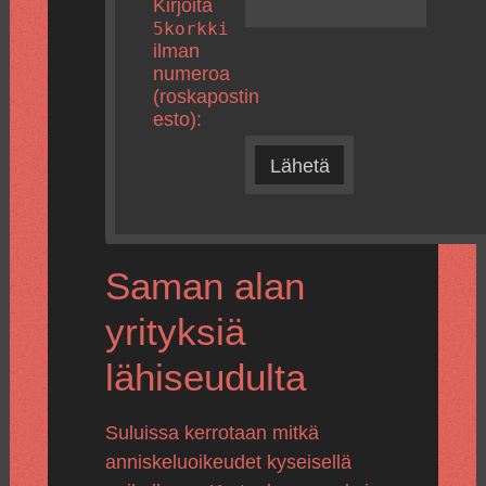
Kirjoita
5korkki
ilman
numeroa
(roskapostin
esto):
Lähetä
Saman alan
yrityksiä
lähiseudulta
Suluissa kerrotaan mitkä
anniskeluoikeudet kyseisellä