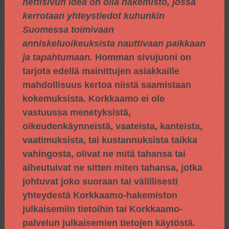
nettisivun idea on olla hakemisto, jossa
kerrotaan yhteystiedot kuhunkin
Suomessa toimivaan
anniskeluoikeuksista nauttivaan paikkaan
ja tapahtumaan.
Homman sivujuoni on
tarjota edellä mainittujen asiakkaille
mahdollisuus kertoa niistä saamistaan
kokemuksista. Korkkaamo ei ole
vastuussa menetyksistä,
oikeudenkäynneistä, vaateista, kanteista,
vaatimuksista, tai kustannuksista taikka
vahingosta, olivat ne mitä tahansa tai
aiheutuivat ne sitten miten tahansa, jotka
johtuvat joko suoraan tai välillisesti
yhteydestä Korkkaamo-hakemiston
julkaisemiin tietoihin tai Korkkaamo-
palvelun julkaisemien tietojen käytöstä.