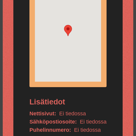
Lisätiedot
Nettisivut:
Ei tiedossa
Sähköpostiosoite:
Ei tiedossa
Puhelinnumero:
Ei tiedossa