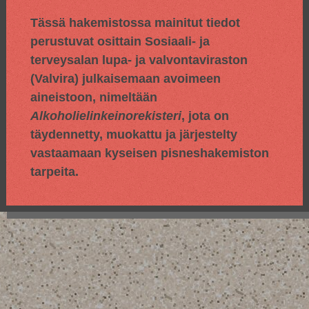
Tässä hakemistossa mainitut tiedot
perustuvat osittain
Sosiaali- ja
terveysalan lupa- ja valvontaviraston
(Valvira) julkaisemaan avoimeen
aineistoon, nimeltään
Alkoholielinkeinorekisteri
, jota on
täydennetty, muokattu ja järjestelty
vastaamaan kyseisen pisneshakemiston
tarpeita.