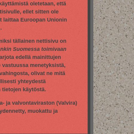
 käyttämistä oletetaan, että
sivulle, ellet sitten ole
yt laittaa Euroopan Unionin
.
iksi tällainen nettisivu on
hunkin Suomessa toimivaan
jota edellä mainittujen
e vastuussa menetyksistä,
vahingosta, olivat ne mitä
llisesti yhteydestä
tietojen käytöstä.
pa- ja valvontaviraston
(Valvira)
äydennetty, muokattu ja