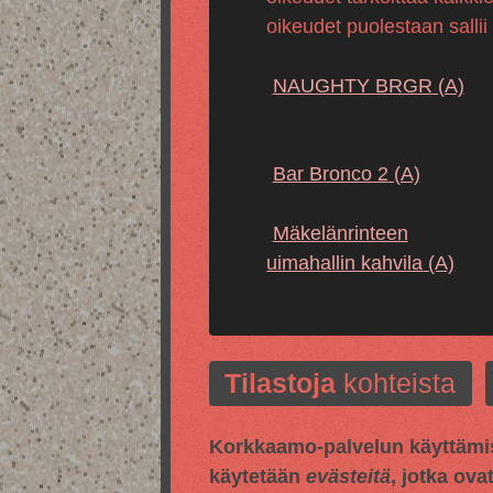
oikeudet puolestaan sallii
NAUGHTY BRGR
(A)
Bar Bronco 2
(A)
Mäkelänrinteen
uimahallin kahvila
(A)
Tilastoja
kohteista
Korkkaamo-palvelun käyttämis
käytetään
evästeitä
, jotka ova