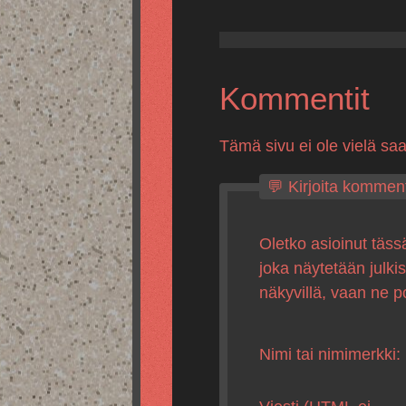
Kommentit
Tämä sivu ei ole vielä sa
💬 Kirjoita komment
Oletko asioinut täss
joka näytetään julki
näkyvillä, vaan ne p
Nimi tai nimimerkki: