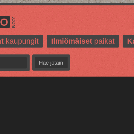
MO
.COM
t
kaupungit
Ilmiömäiset
paikat
K
Hae jotain