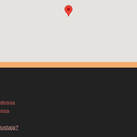
edossa
ossa
dustaja?