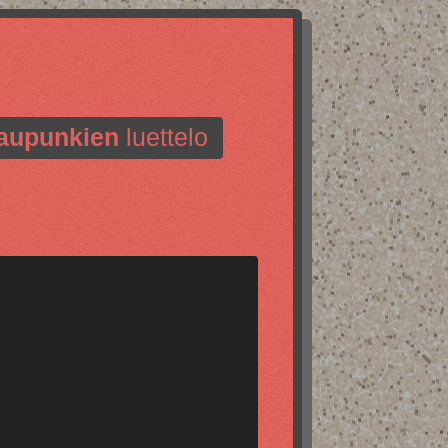
aupunkien
luettelo