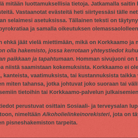
llä mitään luottamuksellisia tietoja. Jatkamalla saitin
tä. Vastaanotat evästeitä heti siirtyessäsi tälle netti
an selaimesi asetuksissa. Tällainen teksti on täytyn
 byrokratiaa ja samalla oikeutuksen olemassaololleen
n ehkä jäät vielä miettimään, mikä on Korkkaamo ja m
on olla hakemisto, jossa kerrotaan yhteystiedot ku
aan paikkaan ja tapahtumaan.
Homman sivujuoni on tar
oa niistä saamistaan kokemuksista. Korkkaamo ei ol
 kanteista, vaatimuksista, tai kustannuksista taikka 
en miten tahansa, jotka johtuvat joko suoraan tai väli
miin tietoihin tai Korkkaamo-palvelun julkaisemien 
iedot perustuvat osittain
Sosiaali- ja terveysalan lu
toon, nimeltään
Alkoholielinkeinorekisteri
, jota on t
en pisneshakemiston tarpeita.