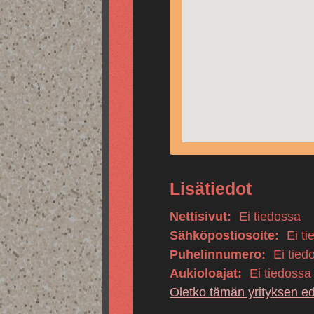
Lisätiedot
Nettisivut:
Ei tiedossa
Sähköpostiosoite:
Ei ti
Puhelinnumero:
Ei tied
Aukioloajat:
Ei tiedossa
Oletko tämän yrityksen e