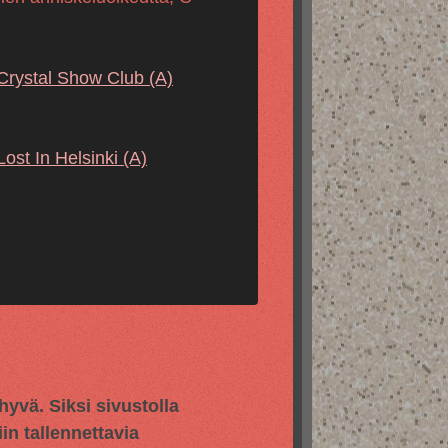
Crystal Show Club
(A)
Lost In Helsinki
(A)
vä. Siksi sivustolla
in tallennettavia