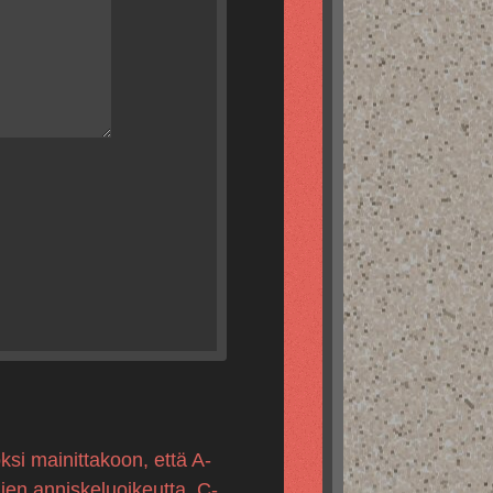
ksi mainittakoon, että A-
mien anniskeluoikeutta, C-