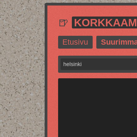
🍺
KORKKAA
Etusivu
Suurimma