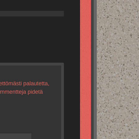
ettömästi palautetta,
kommentteja pidetä