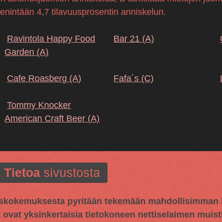
 enintään 4,7 tilavuusprosentin anniskelun.
Ravintola Happy Food
Bar 21
(A)
Garden
(A)
Cafe Roasberg
(A)
Fafa´s
(C)
Tommy Knocker
American Craft Beer
(A)
Tietoa
sivustosta
kokemuksesta pyritään tekemään mahdollisimman hy
t ovat yksinkertaisia tietokoneen nettiselaimen muisti