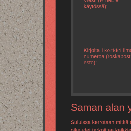
Viesti (HTML ei
käytössä):
Kirjoita
ilm
1korkki
numeroa (roskapost
esto):
Saman alan yr
Suluissa kerrotaan mitkä 
oikeudet tarkoittaa kaikki