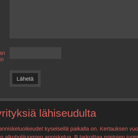
an
in
Lähetä
ityksiä lähiseudulta
anniskeluoikeudet kyseisellä paikalla on. Kertauksen vuo
en alkoholijuomien anniskelua, B tarkoittaa mietojen juo