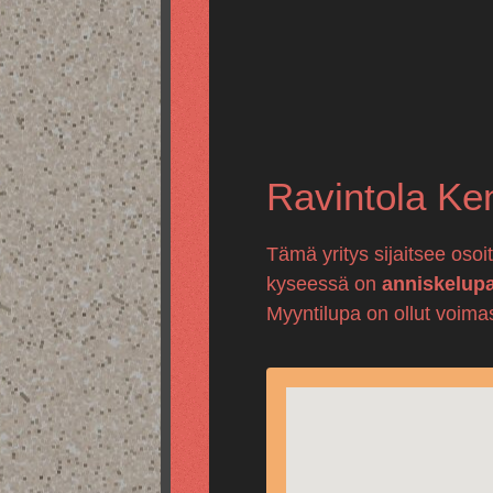
Ravintola Ke
Tämä yritys sijaitsee osoi
kyseessä on
anniskelup
Myyntilupa on ollut voima