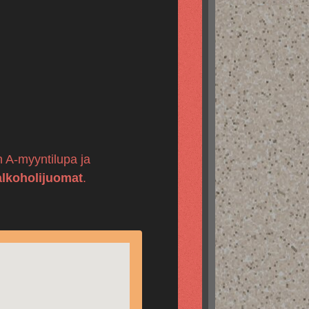
on A-myyntilupa ja
alkoholijuomat
.
.