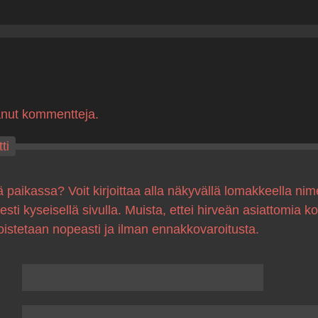
anut kommentteja.
ti
ä paikassa? Voit kirjoittaa alla näkyvällä lomakkeella nim
sesti kyseisellä sivulla. Muista, ettei hirveän asiattomia 
oistetaan nopeasti ja ilman ennakkovaroitusta.