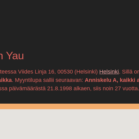
n Yau
tteessa Viides Linja 16, 00530 (Helsinki)
Helsinki
. Sillä 
aikka
. Myyntilupa sallii seuraavan:
Anniskelu A, kaikki 
ssa päivämäärästä 21.8.1998 alkaen, siis noin 27 vuotta