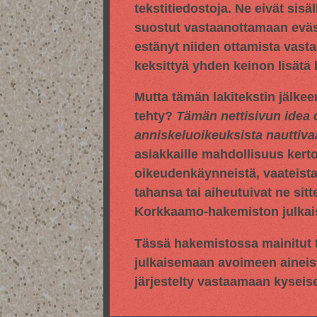
tekstitiedostoja. Ne eivät sisä
suostut vastaanottamaan evästei
estänyt niiden ottamista vasta
keksittyä yhden keinon lisätä
Mutta tämän lakitekstin jälkee
tehty?
Tämän nettisivun idea 
anniskeluoikeuksista nauttiv
asiakkaille mahdollisuus kert
oikeudenkäynneistä, vaateista,
tahansa tai aiheutuivat ne sitt
Korkkaamo-hakemiston julkaise
Tässä hakemistossa mainitut t
julkaisemaan avoimeen aineis
järjestelty vastaamaan kyseis