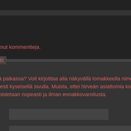
anut kommentteja.
ti
ä paikassa? Voit kirjoittaa alla näkyvällä lomakkeella nim
sesti kyseisellä sivulla. Muista, ettei hirveän asiattomia 
oistetaan nopeasti ja ilman ennakkovaroitusta.