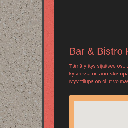
Bar & Bistro 
Tämä yritys sijaitsee oso
kyseessä on
anniskelup
Myyntilupa on ollut voima