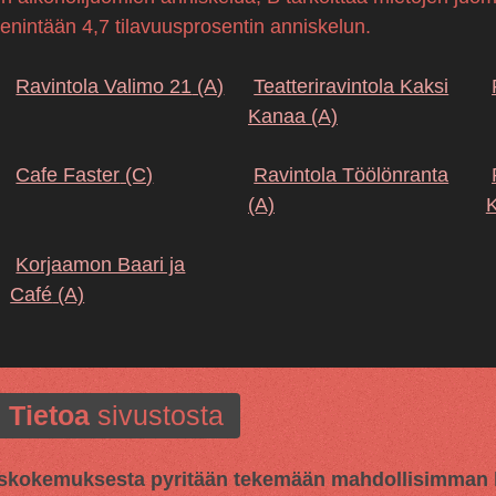
 enintään 4,7 tilavuusprosentin anniskelun.
Ravintola Valimo 21
(A)
Teatteriravintola Kaksi
Kanaa
(A)
Cafe Faster
(C)
Ravintola Töölönranta
(A)
K
Korjaamon Baari ja
Café
(A)
Tietoa
sivustosta
kokemuksesta pyritään tekemään mahdollisimman hy