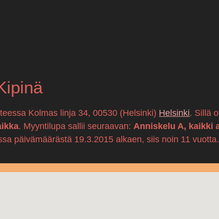
Kipinä
itteessa Kolmas linja 34, 00530 (Helsinki)
Helsinki
. Sillä
aikka
. Myyntilupa sallii seuraavan:
Anniskelu A, kaikki 
ssa päivämäärästä 19.3.2015 alkaen, siis noin 11 vuotta