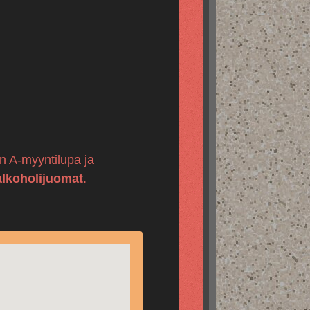
 on A-myyntilupa ja
alkoholijuomat
.
.