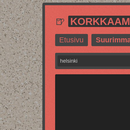
🍺
KORKKAA
Etusivu
Suurimma