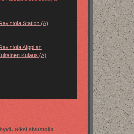
Ravintola Station
(A)
Ravintola Alppilan
ultainen Kulaus
(A)
vä. Siksi sivustolla