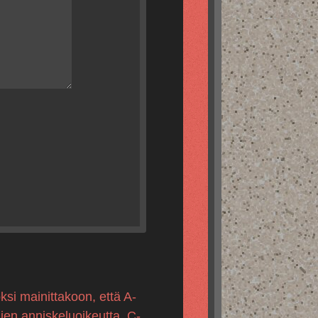
ksi mainittakoon, että A-
mien anniskeluoikeutta, C-