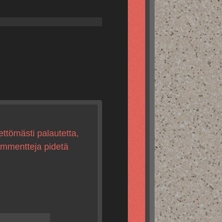
ettömästi palautetta,
kommentteja pidetä