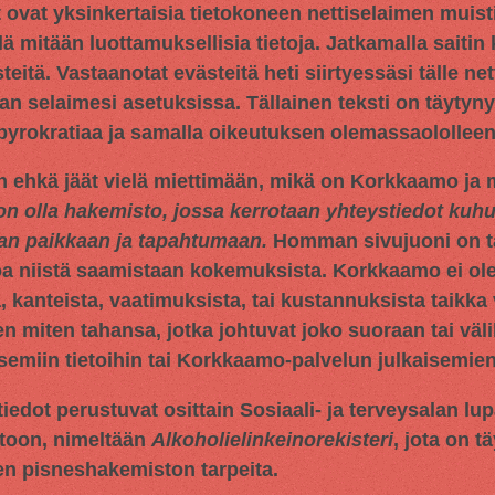
t ovat yksinkertaisia tietokoneen nettiselaimen muisti
llä mitään luottamuksellisia tietoja. Jatkamalla saitin
tä. Vastaanotat evästeitä heti siirtyessäsi tälle netti
an selaimesi asetuksissa. Tällainen teksti on täytyn
 byrokratiaa ja samalla oikeutuksen olemassaololleen
n ehkä jäät vielä miettimään, mikä on Korkkaamo ja m
on olla hakemisto, jossa kerrotaan yhteystiedot ku
aan paikkaan ja tapahtumaan.
Homman sivujuoni on tar
oa niistä saamistaan kokemuksista. Korkkaamo ei ol
 kanteista, vaatimuksista, tai kustannuksista taikka 
en miten tahansa, jotka johtuvat joko suoraan tai väli
miin tietoihin tai Korkkaamo-palvelun julkaisemien 
iedot perustuvat osittain
Sosiaali- ja terveysalan lu
toon, nimeltään
Alkoholielinkeinorekisteri
, jota on t
en pisneshakemiston tarpeita.