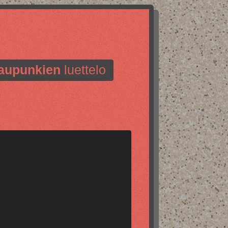
aupunkien
luettelo