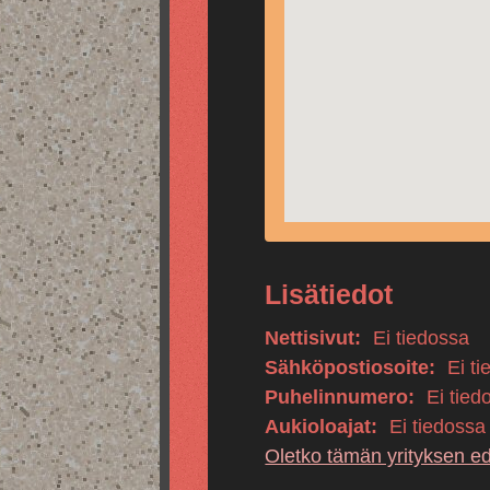
Lisätiedot
Nettisivut:
Ei tiedossa
Sähköpostiosoite:
Ei ti
Puhelinnumero:
Ei tied
Aukioloajat:
Ei tiedossa
Oletko tämän yrityksen e