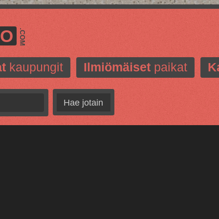
MO
.COM
t
kaupungit
Ilmiömäiset
paikat
K
Hae jotain