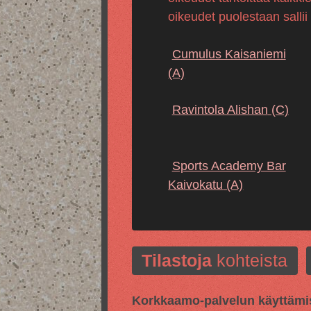
oikeudet puolestaan sallii
Cumulus Kaisaniemi
(A)
Ravintola Alishan
(C)
Sports Academy Bar
Kaivokatu
(A)
Tilastoja
kohteista
Korkkaamo-palvelun käyttämis