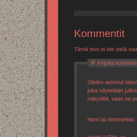
Kommentit
Tämä sivu ei ole vielä sa
💬 Kirjoita komment
Oletko asioinut täss
joka näytetään julki
näkyvillä, vaan ne p
Nimi tai nimimerkki: