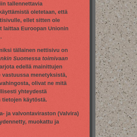
in tallennettavia
 käyttämistä oletetaan, että
sivulle, ellet sitten ole
yt laittaa Euroopan Unionin
.
iksi tällainen nettisivu on
hunkin Suomessa toimivaan
jota edellä mainittujen
e vastuussa menetyksistä,
vahingosta, olivat ne mitä
llisesti yhteydestä
tietojen käytöstä.
pa- ja valvontaviraston
(Valvira)
äydennetty, muokattu ja