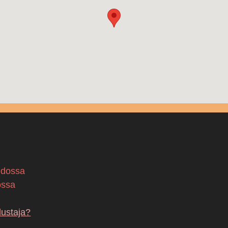
edossa
ossa
dustaja?