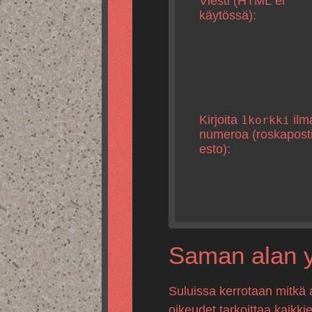
Viesti (HTML ei
käytössä):
Kirjoita
ilm
1korkki
numeroa (roskapost
esto):
Saman alan yr
Suluissa kerrotaan mitkä 
oikeudet tarkoittaa kaikki