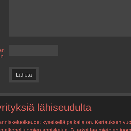
an
in
Lähetä
ityksiä lähiseudulta
anniskeluoikeudet kyseisellä paikalla on. Kertauksen vuo
en alkoholijuomien anniskelua, B tarkoittaa mietojen juo