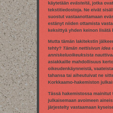
käytetään
evästeitä
, jotka ova
tekstitiedostoja. Ne eivät sisä
suostut vastaanottamaan evästei
estänyt niiden ottamista vasta
keksittyä yhden keinon lisätä
Mutta tämän lakitekstin jälkee
tehty?
Tämän nettisivun idea 
anniskeluoikeuksista nauttiv
asiakkaille mahdollisuus kert
oikeudenkäynneistä, vaateista,
tahansa tai aiheutuivat ne sitt
Korkkaamo-hakemiston julkaise
Tässä hakemistossa mainitut t
julkaisemaan avoimeen aineis
järjestelty vastaamaan kyseis