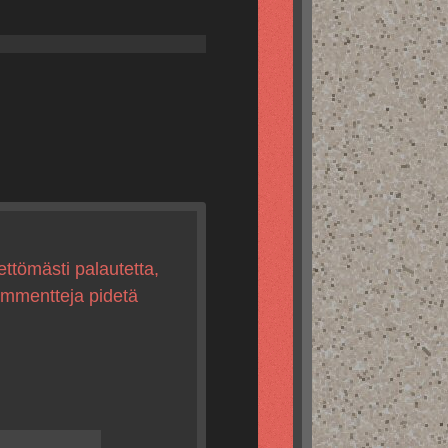
ettömästi palautetta,
kommentteja pidetä