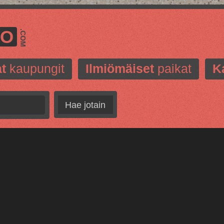
MO
.COM
t
kaupungit
Ilmiömäiset
paikat
K
Hae jotain