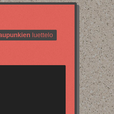
aupunkien
luettelo