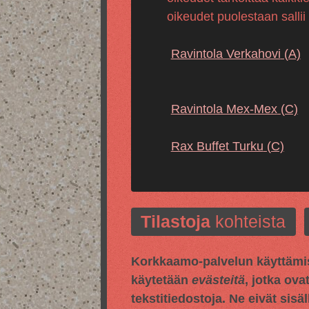
oikeudet puolestaan sallii
Ravintola Verkahovi
(A)
Ravintola Mex-Mex
(C)
Rax Buffet Turku
(C)
Tilastoja
kohteista
Korkkaamo-palvelun käyttämis
käytetään
evästeitä
, jotka ova
tekstitiedostoja. Ne eivät sisä