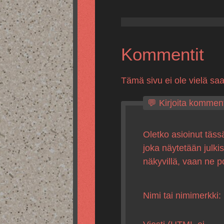
Kommentit
Tämä sivu ei ole vielä sa
💬 Kirjoita komment
Oletko asioinut täss
joka näytetään julki
näkyvillä, vaan ne p
Nimi tai nimimerkki: