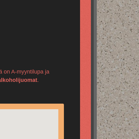
llä on A-myyntilupa ja
alkoholijuomat
.