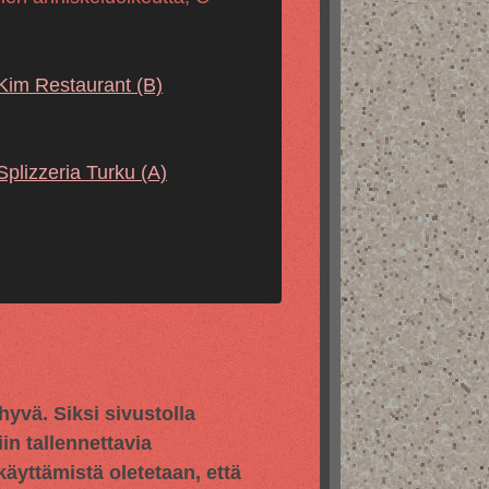
Kim Restaurant
(B)
Splizzeria Turku
(A)
vä. Siksi sivustolla
in tallennettavia
 käyttämistä oletetaan, että