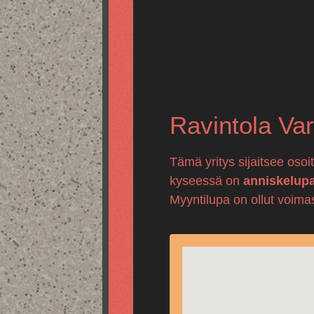
Ravintola Var
Tämä yritys sijaitsee oso
kyseessä on
anniskelup
Myyntilupa on ollut voima