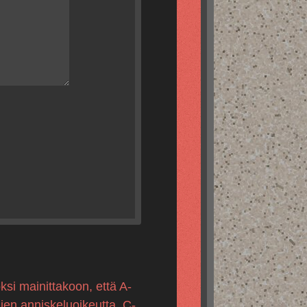
ksi mainittakoon, että A-
mien anniskeluoikeutta, C-