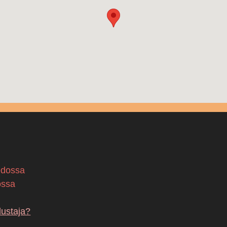
edossa
ossa
dustaja?