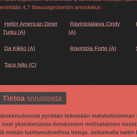
 enintään 4,7 tilavuusprosentin anniskelun.
Hello! American Diner
Ravintolalaiva Cindy
Turku
(A)
(A)
Da Kikko
(A)
Ravintola Forte
(A)
Taco Nito
(C)
Tietoa
sivustosta
kokemuksesta pyritään tekemään mahdollisimman hy
t ovat yksinkertaisia tietokoneen nettiselaimen muisti
llä mitään luottamuksellisia tietoja. Jatkamalla saitin