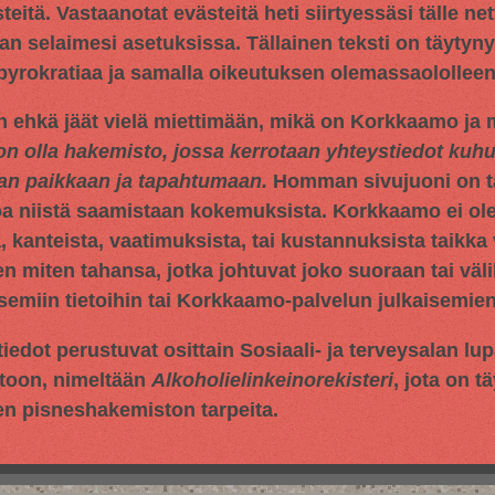
tä. Vastaanotat evästeitä heti siirtyessäsi tälle netti
an selaimesi asetuksissa. Tällainen teksti on täytyn
 byrokratiaa ja samalla oikeutuksen olemassaololleen
n ehkä jäät vielä miettimään, mikä on Korkkaamo ja m
on olla hakemisto, jossa kerrotaan yhteystiedot ku
aan paikkaan ja tapahtumaan.
Homman sivujuoni on tar
oa niistä saamistaan kokemuksista. Korkkaamo ei ol
 kanteista, vaatimuksista, tai kustannuksista taikka 
en miten tahansa, jotka johtuvat joko suoraan tai väli
miin tietoihin tai Korkkaamo-palvelun julkaisemien 
iedot perustuvat osittain
Sosiaali- ja terveysalan lu
toon, nimeltään
Alkoholielinkeinorekisteri
, jota on t
en pisneshakemiston tarpeita.