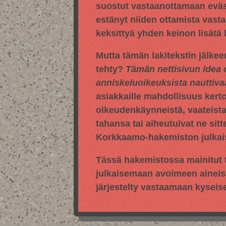
suostut vastaanottamaan evästei
estänyt niiden ottamista vasta
keksittyä yhden keinon lisätä
Mutta tämän lakitekstin jälkee
tehty?
Tämän nettisivun idea 
anniskeluoikeuksista nauttiv
asiakkaille mahdollisuus kert
oikeudenkäynneistä, vaateista,
tahansa tai aiheutuivat ne sitt
Korkkaamo-hakemiston julkaise
Tässä hakemistossa mainitut t
julkaisemaan avoimeen aineis
järjestelty vastaamaan kyseis