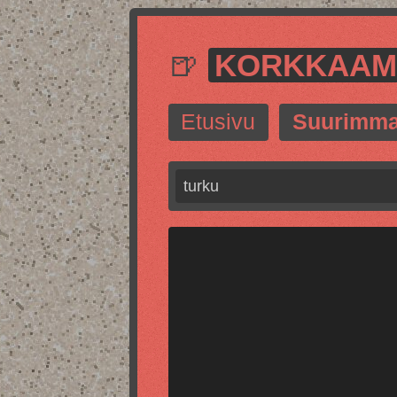
🍺
KORKKAA
Etusivu
Suurimma