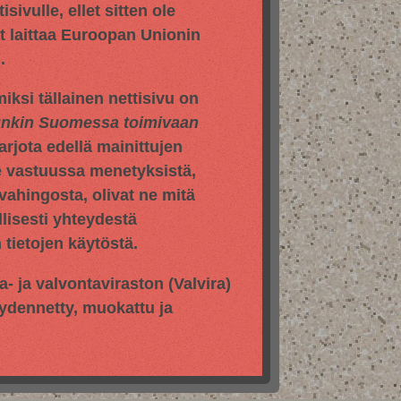
sivulle, ellet sitten ole
yt laittaa Euroopan Unionin
.
iksi tällainen nettisivu on
hunkin Suomessa toimivaan
jota edellä mainittujen
e vastuussa menetyksistä,
vahingosta, olivat ne mitä
llisesti yhteydestä
tietojen käytöstä.
pa- ja valvontaviraston
(Valvira)
äydennetty, muokattu ja