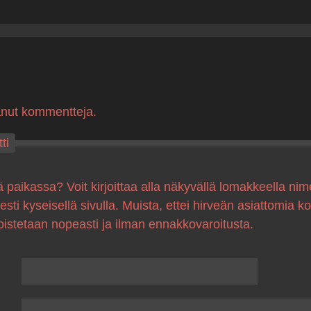
anut kommentteja.
ti
ä paikassa? Voit kirjoittaa alla näkyvällä lomakkeella nim
sesti kyseisellä sivulla. Muista, ettei hirveän asiattomia 
oistetaan nopeasti ja ilman ennakkovaroitusta.