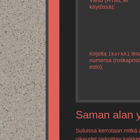
Viesti (HTML ei
käytössä):
Kirjoita
ilm
1korkki
numeroa (roskapost
esto):
Saman alan yr
Suluissa kerrotaan mitkä 
oikeudet tarkoittaa kaikki