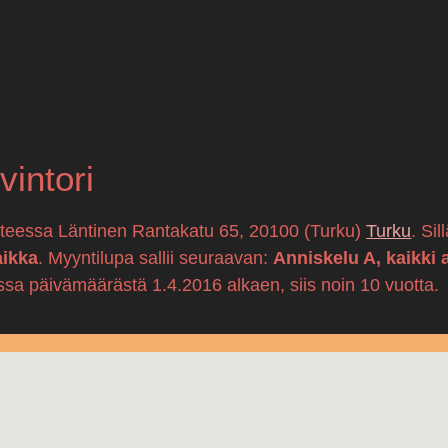
vintori
itteessa Läntinen Rantakatu 65, 20100 (Turku)
Turku
. Si
aikka
. Myyntilupa sallii seuraavan:
Anniskelu A, kaikki 
ssa päivämäärästä 1.4.2016 alkaen, siis noin 10 vuotta.