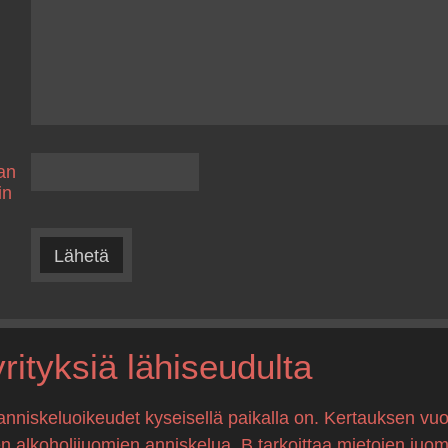
an
in
Lähetä
ityksiä lähiseudulta
anniskeluoikeudet kyseisellä paikalla on. Kertauksen vuo
en alkoholijuomien anniskelua, B tarkoittaa mietojen juo