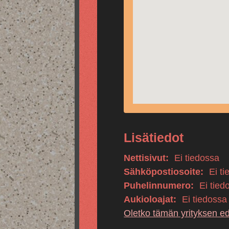
Lisätiedot
Nettisivut:
Ei tiedossa
Sähköpostiosoite:
Ei ti
Puhelinnumero:
Ei tied
Aukioloajat:
Ei tiedossa
Oletko tämän yrityksen e