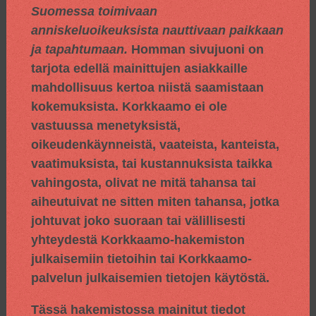
Suomessa toimivaan
anniskeluoikeuksista nauttivaan paikkaan
ja tapahtumaan.
Homman sivujuoni on
tarjota edellä mainittujen asiakkaille
mahdollisuus kertoa niistä saamistaan
kokemuksista. Korkkaamo ei ole
vastuussa menetyksistä,
oikeudenkäynneistä, vaateista, kanteista,
vaatimuksista, tai kustannuksista taikka
vahingosta, olivat ne mitä tahansa tai
aiheutuivat ne sitten miten tahansa, jotka
johtuvat joko suoraan tai välillisesti
yhteydestä Korkkaamo-hakemiston
julkaisemiin tietoihin tai Korkkaamo-
palvelun julkaisemien tietojen käytöstä.
Tässä hakemistossa mainitut tiedot