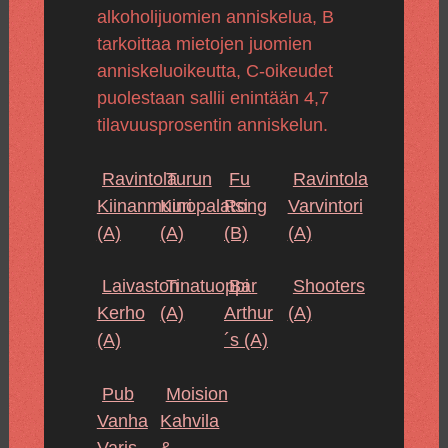
alkoholijuomien anniskelua, B
tarkoittaa mietojen juomien
anniskeluoikeutta, C-oikeudet
puolestaan sallii enintään 4,7
tilavuusprosentin anniskelun.
Ravintola
Turun
Fu
Ravintola
Kiinanmuuri
Kinopalatsi
Rong
Varvintori
(A)
(A)
(B)
(A)
Laivaston
Tinatuoppi
Bar
Shooters
Kerho
(A)
Arthur
(A)
(A)
´s
(A)
Pub
Moision
Vanha
Kahvila
Varis
&