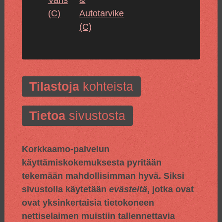
(C)
Autotarvike
(C)
Tilastoja
kohteista
Tietoa
sivustosta
Korkkaamo-palvelun
käyttämiskokemuksesta pyritään
tekemään mahdollisimman hyvä. Siksi
sivustolla käytetään
evästeitä
, jotka ovat
ovat yksinkertaisia tietokoneen
nettiselaimen muistiin tallennettavia