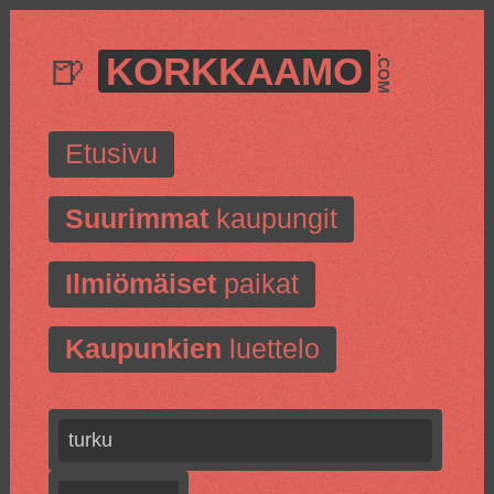
🍺
KORKKAAMO
.COM
Etusivu
Suurimmat
kaupungit
Ilmiömäiset
paikat
Kaupunkien
luettelo