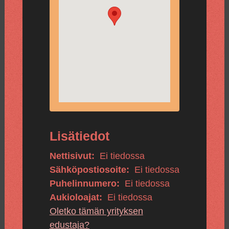
Lisätiedot
Nettisivut:
Ei tiedossa
Sähköpostiosoite:
Ei tiedossa
Puhelinnumero:
Ei tiedossa
Aukioloajat:
Ei tiedossa
Oletko tämän yrityksen
edustaja?