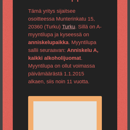
Tämä yritys sijaitsee
osoitteessa Munterinkatu 15,
20360 (Turku)
Turku
. Sillä on A-
myyntilupa ja kyseessä on
anniskelupaikka
. Myyntilupa
sallii seuraavan:
Anniskelu A,
kaikki alkoholijuomat
.
Myyntilupa on ollut voimassa
päivämäärästä 1.1.2015
alkaen, siis noin 11 vuotta.