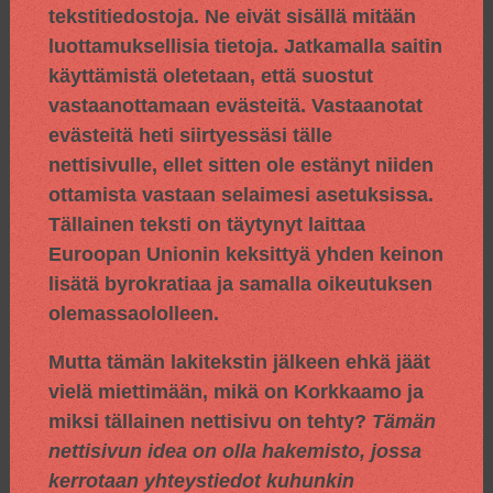
tekstitiedostoja. Ne eivät sisällä mitään
luottamuksellisia tietoja. Jatkamalla saitin
käyttämistä oletetaan, että suostut
vastaanottamaan evästeitä. Vastaanotat
evästeitä heti siirtyessäsi tälle
nettisivulle, ellet sitten ole estänyt niiden
ottamista vastaan selaimesi asetuksissa.
Tällainen teksti on täytynyt laittaa
Euroopan Unionin keksittyä yhden keinon
lisätä byrokratiaa ja samalla oikeutuksen
olemassaololleen.
Mutta tämän lakitekstin jälkeen ehkä jäät
vielä miettimään, mikä on Korkkaamo ja
miksi tällainen nettisivu on tehty?
Tämän
nettisivun idea on olla hakemisto, jossa
kerrotaan yhteystiedot kuhunkin