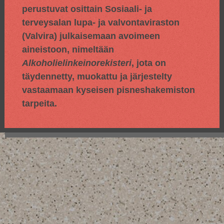
perustuvat osittain
Sosiaali- ja
terveysalan lupa- ja valvontaviraston
(Valvira) julkaisemaan avoimeen
aineistoon, nimeltään
Alkoholielinkeinorekisteri
, jota on
täydennetty, muokattu ja järjestelty
vastaamaan kyseisen pisneshakemiston
tarpeita.