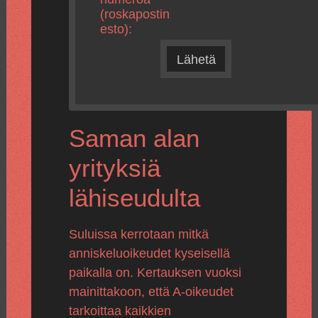
(roskapostin
esto):
Lähetä
Saman alan
yrityksiä
lähiseudulta
Suluissa kerrotaan mitkä
anniskeluoikeudet kyseisellä
paikalla on. Kertauksen vuoksi
mainittakoon, että A-oikeudet
tarkoittaa kaikkien