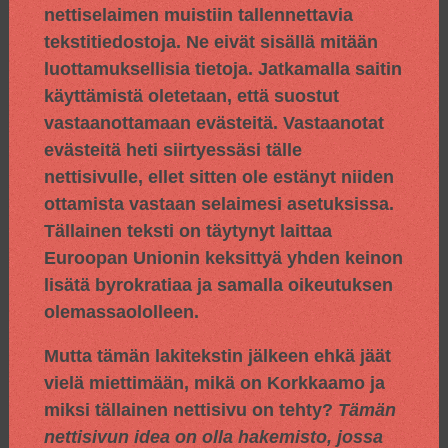
nettiselaimen muistiin tallennettavia
tekstitiedostoja. Ne eivät sisällä mitään
luottamuksellisia tietoja. Jatkamalla saitin
käyttämistä oletetaan, että suostut
vastaanottamaan evästeitä. Vastaanotat
evästeitä heti siirtyessäsi tälle
nettisivulle, ellet sitten ole estänyt niiden
ottamista vastaan selaimesi asetuksissa.
Tällainen teksti on täytynyt laittaa
Euroopan Unionin keksittyä yhden keinon
lisätä byrokratiaa ja samalla oikeutuksen
olemassaololleen.
Mutta tämän lakitekstin jälkeen ehkä jäät
vielä miettimään, mikä on Korkkaamo ja
miksi tällainen nettisivu on tehty?
Tämän
nettisivun idea on olla hakemisto, jossa