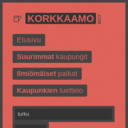
🍺
KORKKAAMO
.COM
Etusivu
Suurimmat
kaupungit
Ilmiömäiset
paikat
Kaupunkien
luettelo