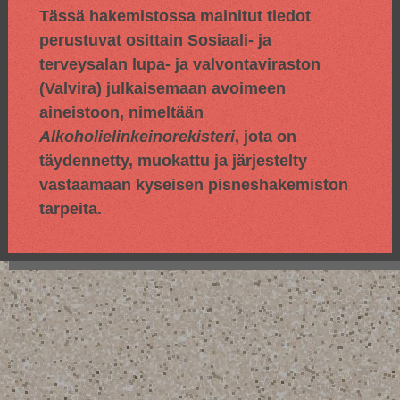
Tässä hakemistossa mainitut tiedot
perustuvat osittain
Sosiaali- ja
terveysalan lupa- ja valvontaviraston
(Valvira) julkaisemaan avoimeen
aineistoon, nimeltään
Alkoholielinkeinorekisteri
, jota on
täydennetty, muokattu ja järjestelty
vastaamaan kyseisen pisneshakemiston
tarpeita.