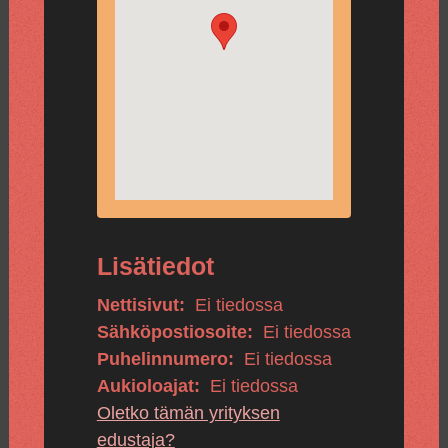
Lisätiedot
Nettisivut:
Ei tiedossa
Sähköpostiosoite:
Ei tiedossa
Puhelinnumero:
Ei tiedossa
Aukioloajat:
Ei tiedossa
Oletko tämän yrityksen
edustaja?