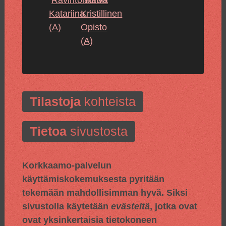
Katariina
Kristillinen
(A)
Opisto
(A)
Tilastoja
kohteista
Tietoa
sivustosta
Korkkaamo-palvelun
käyttämiskokemuksesta pyritään
tekemään mahdollisimman hyvä. Siksi
sivustolla käytetään
evästeitä
, jotka ovat
ovat yksinkertaisia tietokoneen