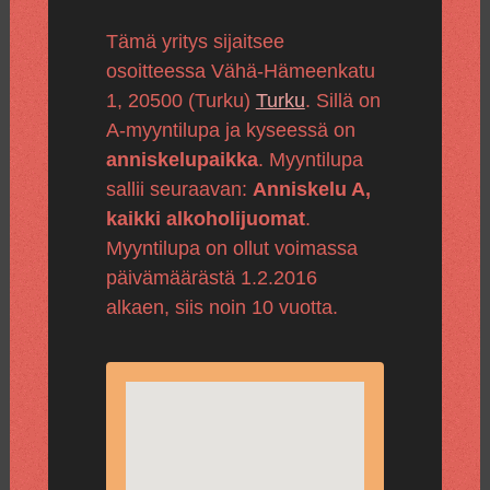
Tämä yritys sijaitsee
osoitteessa Vähä-Hämeenkatu
1, 20500 (Turku)
Turku
. Sillä on
A-myyntilupa ja kyseessä on
anniskelupaikka
. Myyntilupa
sallii seuraavan:
Anniskelu A,
kaikki alkoholijuomat
.
Myyntilupa on ollut voimassa
päivämäärästä 1.2.2016
alkaen, siis noin 10 vuotta.