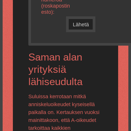
(roskapostin
esto):
Lähetä
Saman alan
yrityksiä
lähiseudulta
Suluissa kerrotaan mitkä
anniskeluoikeudet kyseisellä
paikalla on. Kertauksen vuoksi
mainittakoon, että A-oikeudet
tarkoittaa kaikkien