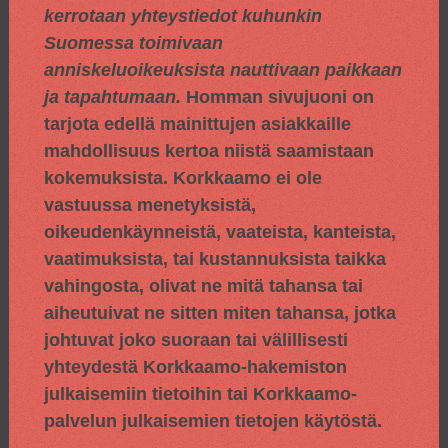
kerrotaan yhteystiedot kuhunkin
Suomessa toimivaan
anniskeluoikeuksista nauttivaan paikkaan
ja tapahtumaan.
Homman sivujuoni on
tarjota edellä mainittujen asiakkaille
mahdollisuus kertoa niistä saamistaan
kokemuksista. Korkkaamo ei ole
vastuussa menetyksistä,
oikeudenkäynneistä, vaateista, kanteista,
vaatimuksista, tai kustannuksista taikka
vahingosta, olivat ne mitä tahansa tai
aiheutuivat ne sitten miten tahansa, jotka
johtuvat joko suoraan tai välillisesti
yhteydestä Korkkaamo-hakemiston
julkaisemiin tietoihin tai Korkkaamo-
palvelun julkaisemien tietojen käytöstä.