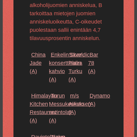
alkoholijuomien anniskelua, B
tarkoittaa mietojen juomien
anniskeluoikeutta, C-oikeudet
puolestaan sallii enintään 4,7
tilavuusprosentin anniskelun.
China
EnkelinSävel,
Scandic
Bar
Jade
konserttisalin
Plaza
78
(A)
kahvio
Turku
(A)
(A)
(A)
Himalayan
Turun
m/s
Dynamo
Kitchen
Messukeskuksen
Airisto
(A)
Restaurant
ravintolat
(A)
(A)
(A)
Ravintolalaiva
Turun