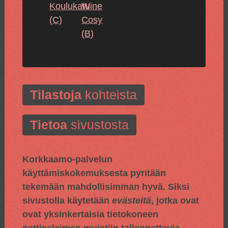
Koulukatu
Wine
(C)
Cosy
(B)
Tilastoja
kohteista
Tietoa
sivustosta
Korkkaamo-palvelun
käyttämiskokemuksesta pyritään
tekemään mahdollisimman hyvä. Siksi
sivustolla käytetään
evästeitä
, jotka ovat
ovat yksinkertaisia tietokoneen
nettiselaimen muistiin tallennettavia