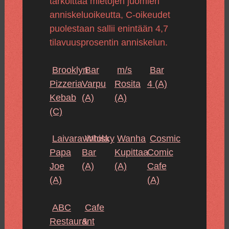
tarkoittaa mietojen juomien
anniskeluoikeutta, C-oikeudet
puolestaan sallii enintään 4,7
tilavuusprosentin anniskelun.
Brooklyn
Bar
m/s
Bar
Pizzeria
Varpu
Rosita
4
(A)
Kebab
(A)
(A)
(C)
Laivaravintola
Whisky
Wanha
Cosmic
Papa
Bar
Kupittaa
Comic
Joe
(A)
(A)
Cafe
(A)
(A)
ABC
Cafe
Restaurant
&