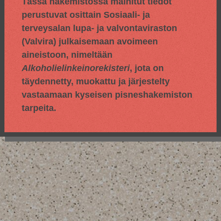
Tässä hakemistossa mainitut tiedot
perustuvat osittain
Sosiaali- ja
terveysalan lupa- ja valvontaviraston
(Valvira) julkaisemaan avoimeen
aineistoon, nimeltään
Alkoholielinkeinorekisteri
, jota on
täydennetty, muokattu ja järjestelty
vastaamaan kyseisen pisneshakemiston
tarpeita.