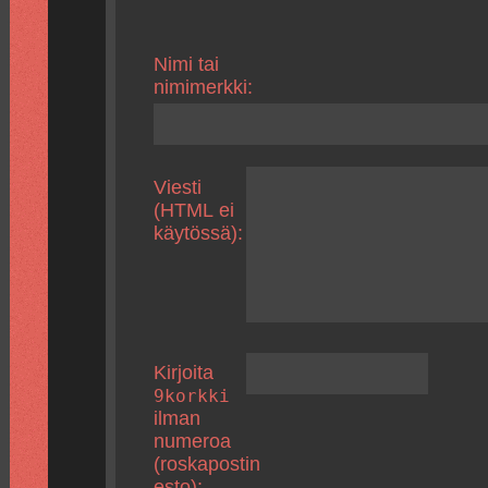
Nimi tai
nimimerkki:
Viesti
(HTML ei
käytössä):
Kirjoita
9korkki
ilman
numeroa
(roskapostin
esto):