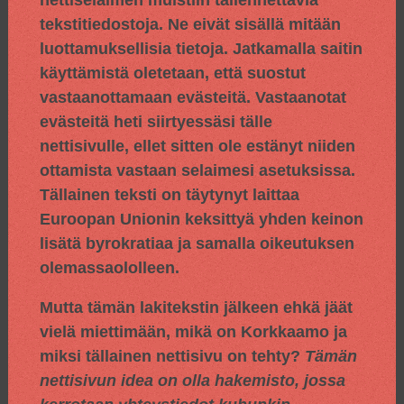
tekstitiedostoja. Ne eivät sisällä mitään
luottamuksellisia tietoja. Jatkamalla saitin
käyttämistä oletetaan, että suostut
vastaanottamaan evästeitä. Vastaanotat
evästeitä heti siirtyessäsi tälle
nettisivulle, ellet sitten ole estänyt niiden
ottamista vastaan selaimesi asetuksissa.
Tällainen teksti on täytynyt laittaa
Euroopan Unionin keksittyä yhden keinon
lisätä byrokratiaa ja samalla oikeutuksen
olemassaololleen.
Mutta tämän lakitekstin jälkeen ehkä jäät
vielä miettimään, mikä on Korkkaamo ja
miksi tällainen nettisivu on tehty?
Tämän
nettisivun idea on olla hakemisto, jossa