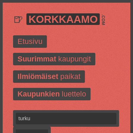
🍺
KORKKAAMO
.COM
Etusivu
Suurimmat
kaupungit
Ilmiömäiset
paikat
Kaupunkien
luettelo