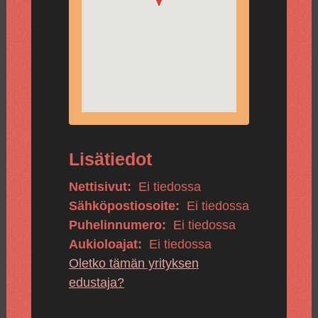
Lisätiedot
Nettisivut:
Ei tiedossa
Sähköpostiosoite:
Ei tiedossa
Puhelinnumero:
Ei tiedossa
Aukioloajat:
Ei tiedossa
Oletko tämän yrityksen
edustaja?