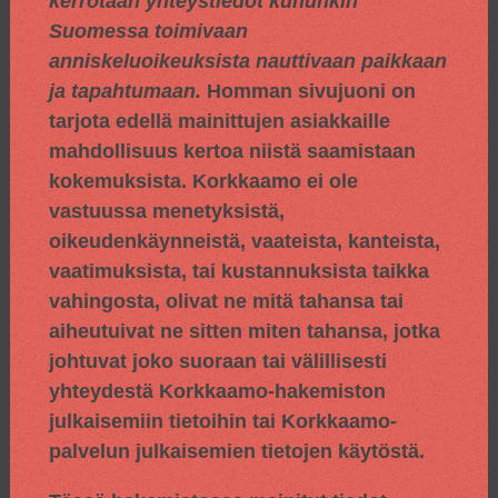
kerrotaan yhteystiedot kuhunkin
Suomessa toimivaan
anniskeluoikeuksista nauttivaan paikkaan
ja tapahtumaan.
Homman sivujuoni on
tarjota edellä mainittujen asiakkaille
mahdollisuus kertoa niistä saamistaan
kokemuksista. Korkkaamo ei ole
vastuussa menetyksistä,
oikeudenkäynneistä, vaateista, kanteista,
vaatimuksista, tai kustannuksista taikka
vahingosta, olivat ne mitä tahansa tai
aiheutuivat ne sitten miten tahansa, jotka
johtuvat joko suoraan tai välillisesti
yhteydestä Korkkaamo-hakemiston
julkaisemiin tietoihin tai Korkkaamo-
palvelun julkaisemien tietojen käytöstä.