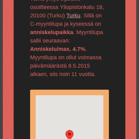
osoitteessa Yliopistonkatu 18,
20100 (Turku)
Turku
. Sillä on
C-myyntilupa ja kyseessä on
anniskelupaikka
. Myyntilupa
sallii seuraavan:
Anniskelu/max. 4.7%
.
Myyntilupa on ollut voimassa
päivämäärästä 8.5.2015
alkaen, siis noin 11 vuotta.