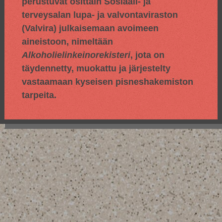
perustuvat osittain
Sosiaali- ja
terveysalan lupa- ja valvontaviraston
(Valvira) julkaisemaan avoimeen
aineistoon, nimeltään
Alkoholielinkeinorekisteri
, jota on
täydennetty, muokattu ja järjestelty
vastaamaan kyseisen pisneshakemiston
tarpeita.