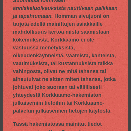
Suomessa toimivaan
anniskeluoikeuksista nauttivaan paikkaan
ja tapahtumaan.
Homman sivujuoni on
tarjota edellä mainittujen asiakkaille
mahdollisuus kertoa niistä saamistaan
kokemuksista. Korkkaamo ei ole
vastuussa menetyksistä,
oikeudenkäynneistä, vaateista, kanteista,
vaatimuksista, tai kustannuksista taikka
vahingosta, olivat ne mitä tahansa tai
aiheutuivat ne sitten miten tahansa, jotka
johtuvat joko suoraan tai välillisesti
yhteydestä Korkkaamo-hakemiston
julkaisemiin tietoihin tai Korkkaamo-
palvelun julkaisemien tietojen käytöstä.
Tässä hakemistossa mainitut tiedot