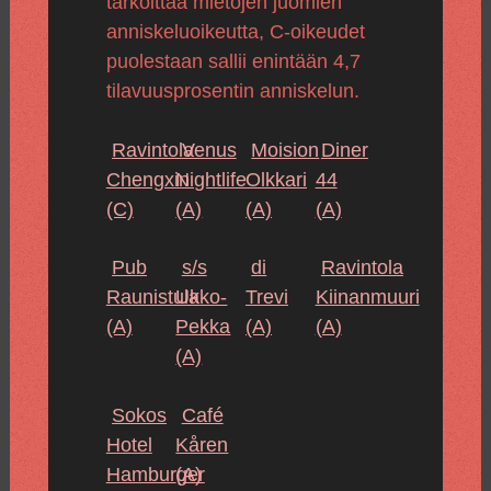
tarkoittaa mietojen juomien
anniskeluoikeutta, C-oikeudet
puolestaan sallii enintään 4,7
tilavuusprosentin anniskelun.
Ravintola
Venus
Moision
Diner
Chengxin
Nightlife
Olkkari
44
(C)
(A)
(A)
(A)
Pub
s/s
di
Ravintola
Raunistula
Ukko-
Trevi
Kiinanmuuri
(A)
Pekka
(A)
(A)
(A)
Sokos
Café
Hotel
Kåren
Hamburger
(A)