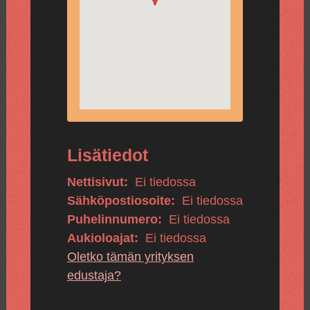
Lisätiedot
Nettisivut:
Ei tiedossa
Sähköpostiosoite:
Ei tiedossa
Puhelinnumero:
Ei tiedossa
Aukioloajat:
Ei tiedossa
Oletko tämän yrityksen
edustaja?