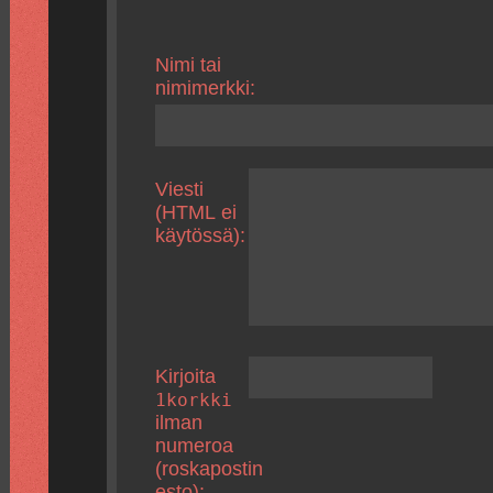
Nimi tai
nimimerkki:
Viesti
(HTML ei
käytössä):
Kirjoita
1korkki
ilman
numeroa
(roskapostin
esto):