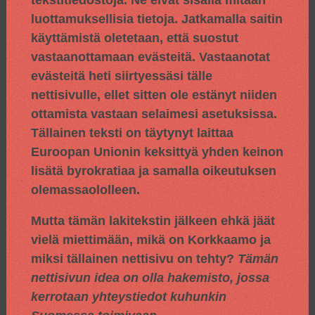
luottamuksellisia tietoja. Jatkamalla saitin
käyttämistä oletetaan, että suostut
vastaanottamaan evästeitä. Vastaanotat
evästeitä heti siirtyessäsi tälle
nettisivulle, ellet sitten ole estänyt niiden
ottamista vastaan selaimesi asetuksissa.
Tällainen teksti on täytynyt laittaa
Euroopan Unionin keksittyä yhden keinon
lisätä byrokratiaa ja samalla oikeutuksen
olemassaololleen.
Mutta tämän lakitekstin jälkeen ehkä jäät
vielä miettimään, mikä on Korkkaamo ja
miksi tällainen nettisivu on tehty?
Tämän
nettisivun idea on olla hakemisto, jossa
kerrotaan yhteystiedot kuhunkin