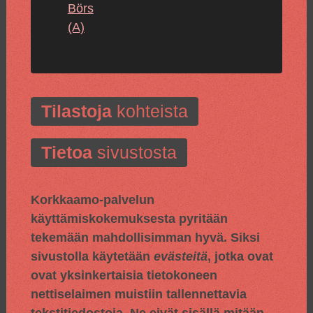
Börs
(A)
Tilastoja
kohteista
Tietoa
sivustosta
Korkkaamo-palvelun
käyttämiskokemuksesta pyritään
tekemään mahdollisimman hyvä. Siksi
sivustolla käytetään
evästeitä
, jotka ovat
ovat yksinkertaisia tietokoneen
nettiselaimen muistiin tallennettavia
tekstitiedostoja. Ne eivät sisällä mitään