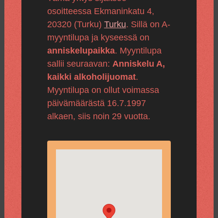
osoitteessa Ekmaninkatu 4,
20320 (Turku)
Turku
. Sillä on A-
myyntilupa ja kyseessä on
anniskelupaikka
. Myyntilupa
sallii seuraavan:
Anniskelu A,
kaikki alkoholijuomat
.
Myyntilupa on ollut voimassa
päivämäärästä 16.7.1997
alkaen, siis noin 29 vuotta.