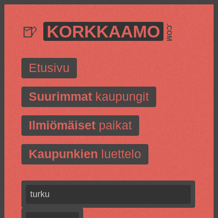
🍺
KORKKAAMO
.COM
Etusivu
Suurimmat
kaupungit
Ilmiömäiset
paikat
Kaupunkien
luettelo