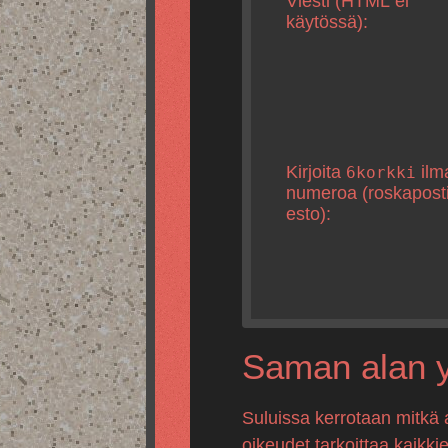
Viesti (HTML ei
käytössä):
Kirjoita
ilm
6korkki
numeroa (roskapost
esto):
Saman alan yr
Suluissa kerrotaan mitkä 
oikeudet tarkoittaa kaikki