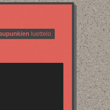
aupunkien
luettelo