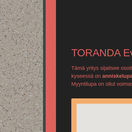
TORANDA Ev
Tämä yritys sijaitsee oso
kyseessä on
anniskelup
Myyntilupa on ollut voima