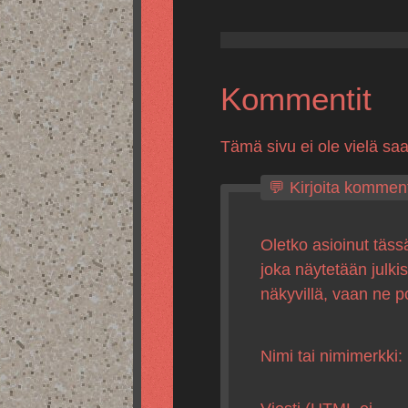
Kommentit
Tämä sivu ei ole vielä sa
💬 Kirjoita komment
Oletko asioinut täss
joka näytetään julki
näkyvillä, vaan ne p
Nimi tai nimimerkki: