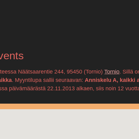
ents
itteessa Näätsaarentie 244, 95450 (Tornio)
Tornio
. Sillä 
aikka
. Myyntilupa sallii seuraavan:
Anniskelu A, kaikki 
ssa päivämäärästä 22.11.2013 alkaen, siis noin 12 vuott