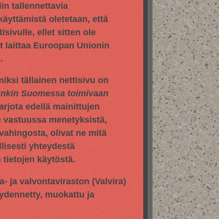
in tallennettavia
 käyttämistä oletetaan, että
sivulle, ellet sitten ole
yt laittaa Euroopan Unionin
.
iksi tällainen nettisivu on
hunkin Suomessa toimivaan
jota edellä mainittujen
e vastuussa menetyksistä,
vahingosta, olivat ne mitä
llisesti yhteydestä
tietojen käytöstä.
pa- ja valvontaviraston
(Valvira)
äydennetty, muokattu ja