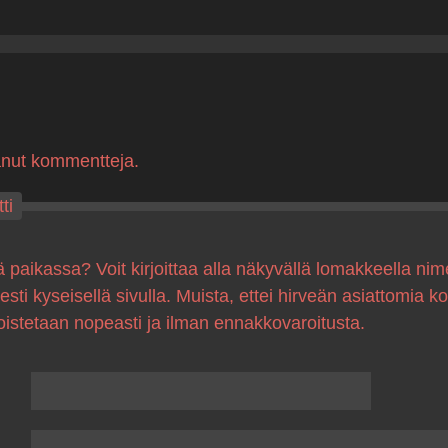
anut kommentteja.
ti
ä paikassa? Voit kirjoittaa alla näkyvällä lomakkeella nim
sesti kyseisellä sivulla. Muista, ettei hirveän asiattomia 
oistetaan nopeasti ja ilman ennakkovaroitusta.