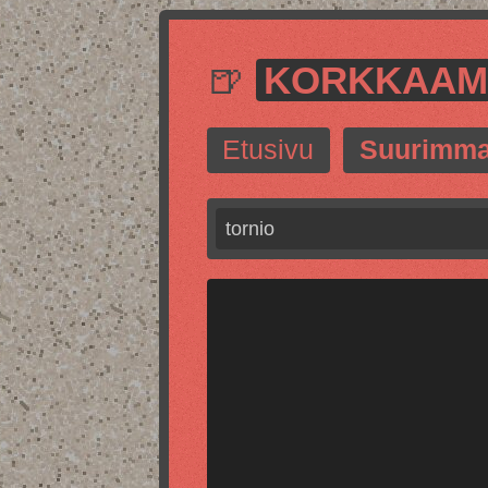
🍺
KORKKAA
Etusivu
Suurimma