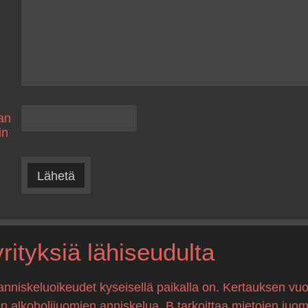
an
in
Lähetä
ityksiä lähiseudulta
anniskeluoikeudet kyseisellä paikalla on. Kertauksen vuo
en alkoholijuomien anniskelua, B tarkoittaa mietojen juo