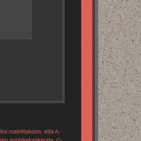
ksi mainittakoon, että A-
mien anniskeluoikeutta, C-