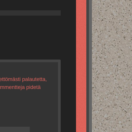
ettömästi palautetta,
kommentteja pidetä