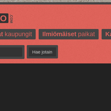
MO
.COM
t
kaupungit
Ilmiömäiset
paikat
K
Hae jotain