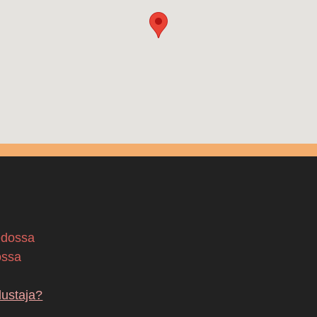
edossa
ossa
dustaja?