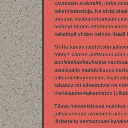
käytetään
evästeitä
, jotka ova
tekstitiedostoja. Ne eivät sisä
suostut vastaanottamaan evästei
estänyt niiden ottamista vasta
keksittyä yhden keinon lisätä
Mutta tämän lakitekstin jälkee
tehty?
Tämän nettisivun idea 
anniskeluoikeuksista nauttiv
asiakkaille mahdollisuus kert
oikeudenkäynneistä, vaateista,
tahansa tai aiheutuivat ne sitt
Korkkaamo-hakemiston julkaise
Tässä hakemistossa mainitut t
julkaisemaan avoimeen aineis
järjestelty vastaamaan kyseis