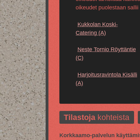
oikeudet puolestaan sallii
Kukkolan Koski-
Catering
(A)
Neste Tornio Röyttäntie
(C)
Harjoitusravintola Kisälli
(A)
Tilastoja
kohteista
Korkkaamo-palvelun käyttämis