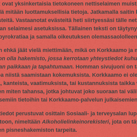
t ovat yksinkertaisia tietokoneen nettiselaimen muisti
llä mitään luottamuksellisia tietoja. Jatkamalla saitin
tä. Vastaanotat evästeitä heti siirtyessäsi tälle netti
an selaimesi asetuksissa. Tällainen teksti on täytyn
 byrokratiaa ja samalla oikeutuksen olemassaololleen
n ehkä jäät vielä miettimään, mikä on Korkkaamo ja m
on olla hakemisto, jossa kerrotaan yhteystiedot ku
aan paikkaan ja tapahtumaan.
Homman sivujuoni on tar
oa niistä saamistaan kokemuksista. Korkkaamo ei ol
 kanteista, vaatimuksista, tai kustannuksista taikka 
en miten tahansa, jotka johtuvat joko suoraan tai väli
miin tietoihin tai Korkkaamo-palvelun julkaisemien 
iedot perustuvat osittain
Sosiaali- ja terveysalan lu
toon, nimeltään
Alkoholielinkeinorekisteri
, jota on t
en pisneshakemiston tarpeita.