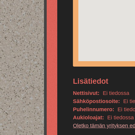
Lisätiedot
Nettisivut:
Ei tiedossa
Sähköpostiosoite:
Ei ti
Puhelinnumero:
Ei tied
Aukioloajat:
Ei tiedossa
Oletko tämän yrityksen e