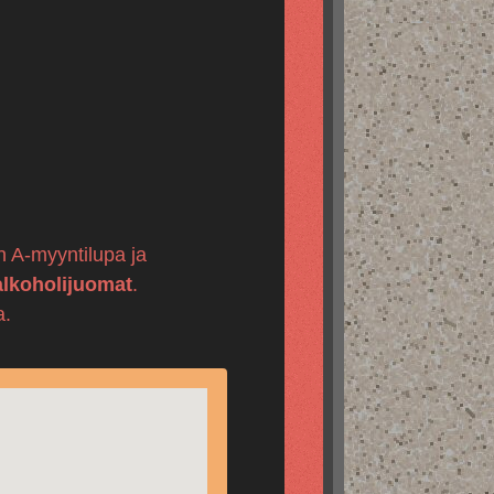
on A-myyntilupa ja
alkoholijuomat
.
a.