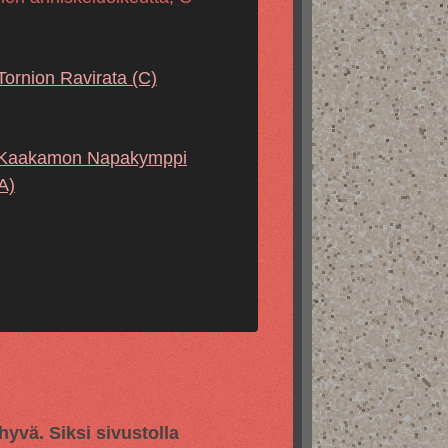
Tornion Ravirata
(C)
Kaakamon Napakymppi
A)
vä. Siksi sivustolla