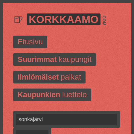
🍺
KORKKAAMO
.COM
Etusivu
Suurimmat
kaupungit
Ilmiömäiset
paikat
Kaupunkien
luettelo