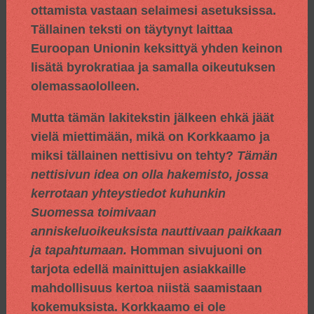
ottamista vastaan selaimesi asetuksissa.
Tällainen teksti on täytynyt laittaa
Euroopan Unionin keksittyä yhden keinon
lisätä byrokratiaa ja samalla oikeutuksen
olemassaololleen.
Mutta tämän lakitekstin jälkeen ehkä jäät
vielä miettimään, mikä on Korkkaamo ja
miksi tällainen nettisivu on tehty?
Tämän
nettisivun idea on olla hakemisto, jossa
kerrotaan yhteystiedot kuhunkin
Suomessa toimivaan
anniskeluoikeuksista nauttivaan paikkaan
ja tapahtumaan.
Homman sivujuoni on
tarjota edellä mainittujen asiakkaille
mahdollisuus kertoa niistä saamistaan
kokemuksista. Korkkaamo ei ole