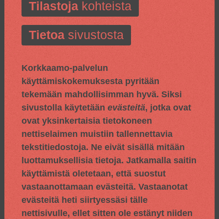
Tilastoja
kohteista
Tietoa
sivustosta
Korkkaamo-palvelun
käyttämiskokemuksesta pyritään
tekemään mahdollisimman hyvä. Siksi
sivustolla käytetään
evästeitä
, jotka ovat
ovat yksinkertaisia tietokoneen
nettiselaimen muistiin tallennettavia
tekstitiedostoja. Ne eivät sisällä mitään
luottamuksellisia tietoja. Jatkamalla saitin
käyttämistä oletetaan, että suostut
vastaanottamaan evästeitä. Vastaanotat
evästeitä heti siirtyessäsi tälle
nettisivulle, ellet sitten ole estänyt niiden