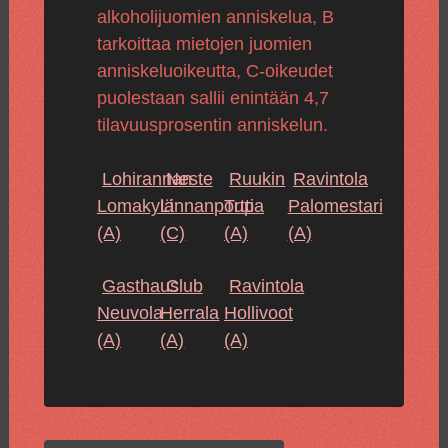
alkoholijuomien anniskelua, B
tarkoittaa mietojen juomien
anniskeluoikeutta, C-oikeudet
puolestaan sallii enintään 4,7
tilavuusprosentin anniskelun.
Lohirannan
Neste
Ruukin
Ravintola
Lomakylä
Linnanportti
Tupa
Palomestari
(A)
(C)
(A)
(A)
Gasthaus
Club
Ravintola
Neuvola
Herrala
Hollivoot
(A)
(A)
(A)