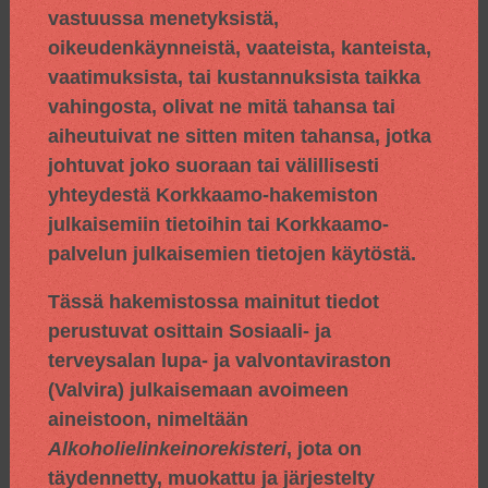
vastuussa menetyksistä,
oikeudenkäynneistä, vaateista, kanteista,
vaatimuksista, tai kustannuksista taikka
vahingosta, olivat ne mitä tahansa tai
aiheutuivat ne sitten miten tahansa, jotka
johtuvat joko suoraan tai välillisesti
yhteydestä Korkkaamo-hakemiston
julkaisemiin tietoihin tai Korkkaamo-
palvelun julkaisemien tietojen käytöstä.
Tässä hakemistossa mainitut tiedot
perustuvat osittain
Sosiaali- ja
terveysalan lupa- ja valvontaviraston
(Valvira) julkaisemaan avoimeen
aineistoon, nimeltään
Alkoholielinkeinorekisteri
, jota on
täydennetty, muokattu ja järjestelty