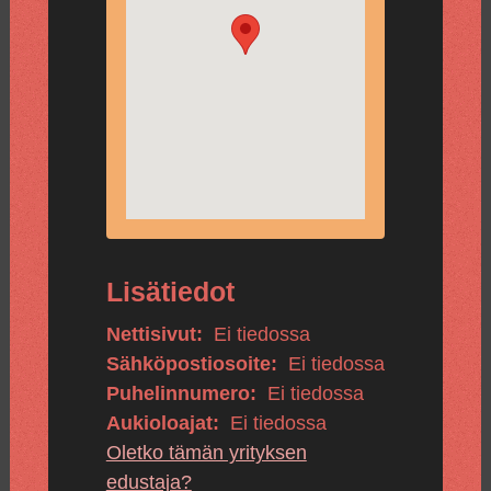
Lisätiedot
Nettisivut:
Ei tiedossa
Sähköpostiosoite:
Ei tiedossa
Puhelinnumero:
Ei tiedossa
Aukioloajat:
Ei tiedossa
Oletko tämän yrityksen
edustaja?