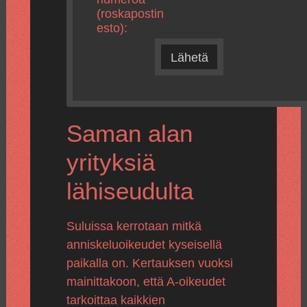
(roskapostin
esto):
Lähetä
Saman alan
yrityksiä
lähiseudulta
Suluissa kerrotaan mitkä
anniskeluoikeudet kyseisellä
paikalla on. Kertauksen vuoksi
mainittakoon, että A-oikeudet
tarkoittaa kaikkien