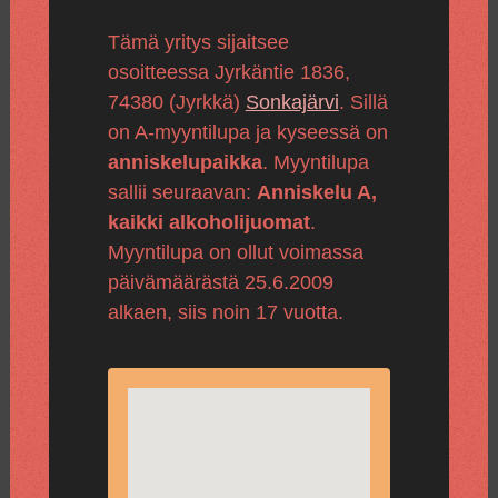
Tämä yritys sijaitsee
osoitteessa Jyrkäntie 1836,
74380 (Jyrkkä)
Sonkajärvi
. Sillä
on A-myyntilupa ja kyseessä on
anniskelupaikka
. Myyntilupa
sallii seuraavan:
Anniskelu A,
kaikki alkoholijuomat
.
Myyntilupa on ollut voimassa
päivämäärästä 25.6.2009
alkaen, siis noin 17 vuotta.