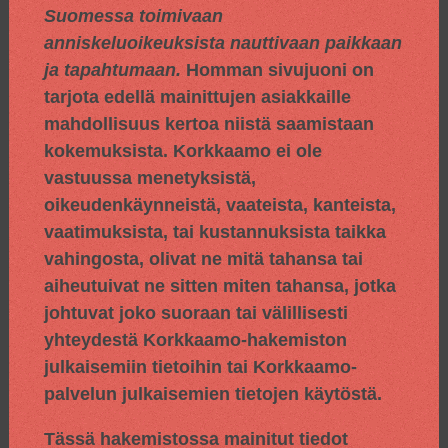
Suomessa toimivaan
anniskeluoikeuksista nauttivaan paikkaan
ja tapahtumaan.
Homman sivujuoni on
tarjota edellä mainittujen asiakkaille
mahdollisuus kertoa niistä saamistaan
kokemuksista. Korkkaamo ei ole
vastuussa menetyksistä,
oikeudenkäynneistä, vaateista, kanteista,
vaatimuksista, tai kustannuksista taikka
vahingosta, olivat ne mitä tahansa tai
aiheutuivat ne sitten miten tahansa, jotka
johtuvat joko suoraan tai välillisesti
yhteydestä Korkkaamo-hakemiston
julkaisemiin tietoihin tai Korkkaamo-
palvelun julkaisemien tietojen käytöstä.
Tässä hakemistossa mainitut tiedot