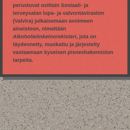
perustuvat osittain
Sosiaali- ja
terveysalan lupa- ja valvontaviraston
(Valvira) julkaisemaan avoimeen
aineistoon, nimeltään
Alkoholielinkeinorekisteri
, jota on
täydennetty, muokattu ja järjestelty
vastaamaan kyseisen pisneshakemiston
tarpeita.