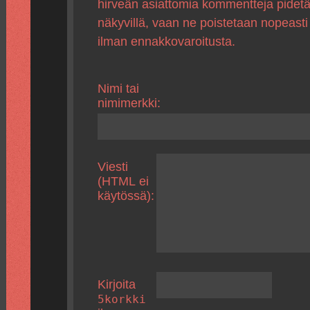
hirveän asiattomia kommentteja pidet
näkyvillä, vaan ne poistetaan nopeasti
ilman ennakkovaroitusta.
Nimi tai
nimimerkki:
Viesti
(HTML ei
käytössä):
Kirjoita
5korkki