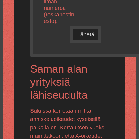
ilman
numeroa
(roskapostin
esto):
Lähetä
Saman alan
yrityksiä
lähiseudulta
Suluissa kerrotaan mitkä
anniskeluoikeudet kyseisellä
paikalla on. Kertauksen vuoksi
mainittakoon, että A-oikeudet