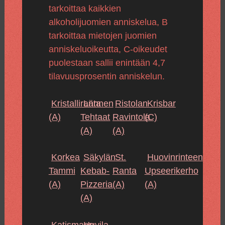
tarkoittaa kaikkien
alkoholijuomien anniskelua, B
tarkoittaa mietojen juomien
anniskeluoikeutta, C-oikeudet
puolestaan sallii enintään 4,7
tilavuusprosentin anniskelun.
Kristalliranta
Lännen
Ristolan
Krisbar
(A)
Tehtaat
Ravintola
(C)
(A)
(A)
Korkea
Säkylän
St.
Huovinrinteen
Tammi
Kebab-
Ranta
Upseerikerho
(A)
Pizzeria
(A)
(A)
(A)
Katismaan
Huvila