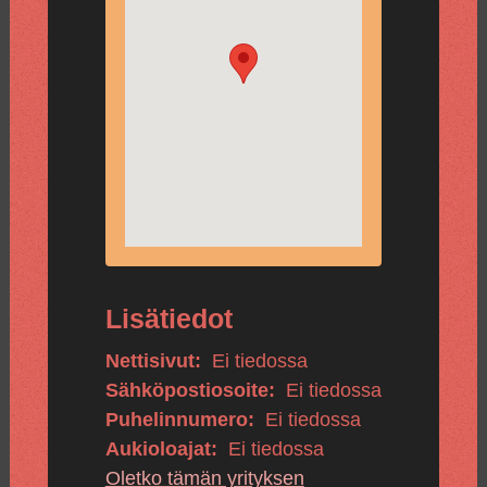
Lisätiedot
Nettisivut:
Ei tiedossa
Sähköpostiosoite:
Ei tiedossa
Puhelinnumero:
Ei tiedossa
Aukioloajat:
Ei tiedossa
Oletko tämän yrityksen