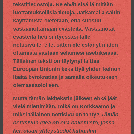
tekstitiedostoja. Ne eivät sisällä mitään
luottamuksellisia tietoja. Jatkamalla saitin
käyttämistä oletetaan, että suostut
vastaanottamaan evästeitä. Vastaanotat
evästeitä heti siirtyessäsi tälle
nettisivulle, ellet sitten ole estänyt niiden
ottamista vastaan selaimesi asetuksissa.
Tällainen teksti on täytynyt laittaa
Euroopan Unionin keksittyä yhden keinon
lisätä byrokratiaa ja samalla oikeutuksen
olemassaololleen.
Mutta tämän lakitekstin jälkeen ehkä jäät
vielä miettimään, mikä on Korkkaamo ja
miksi tällainen nettisivu on tehty?
Tämän
nettisivun idea on olla hakemisto, jossa
kerrotaan yhteystiedot kuhunkin