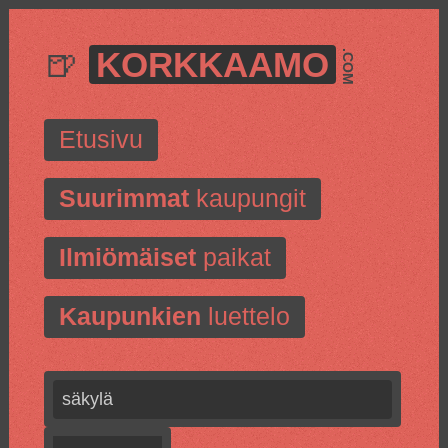
🍺
KORKKAAMO
.COM
Etusivu
Suurimmat
kaupungit
Ilmiömäiset
paikat
Kaupunkien
luettelo