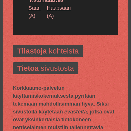
Saari
Haapsaari
(A)
(A)
Tilastoja
kohteista
Tietoa
sivustosta
Korkkaamo-palvelun
käyttämiskokemuksesta pyritään
tekemään mahdollisimman hyvä. Siksi
sivustolla käytetään
evästeitä
, jotka ovat
ovat yksinkertaisia tietokoneen
nettiselaimen muistiin tallennettavia