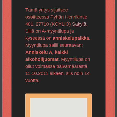
Tämä yritys sijaitsee
osoitteessa Pyhän Henrikintie
401, 27710 (KÖYLIÖ)
Säkylä
.
Sillä on A-myyntilupa ja
kyseessä on
anniskelupaikka
.
Myyntilupa sallii seuraavan:
Anniskelu A, kaikki
alkoholijuomat
. Myyntilupa on
ollut voimassa päivämäärästä
11.10.2011 alkaen, siis noin 14
vuotta.