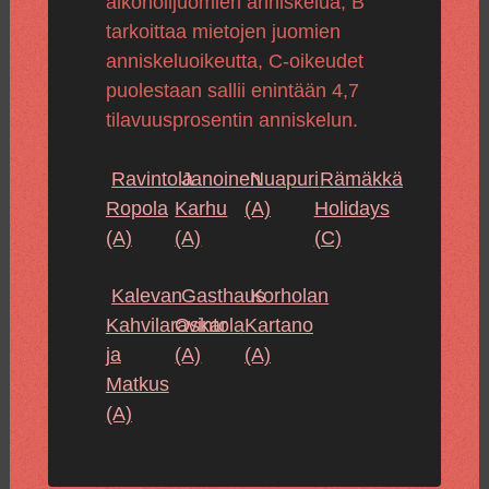
alkoholijuomien anniskelua, B
tarkoittaa mietojen juomien
anniskeluoikeutta, C-oikeudet
puolestaan sallii enintään 4,7
tilavuusprosentin anniskelun.
Ravintola
Janoinen
Nuapuri
Rämäkkä
Ropola
Karhu
(A)
Holidays
(A)
(A)
(C)
Kalevan
Gasthaus
Korholan
Kahvilaravintola
Oskar
Kartano
ja
(A)
(A)
Matkus
(A)