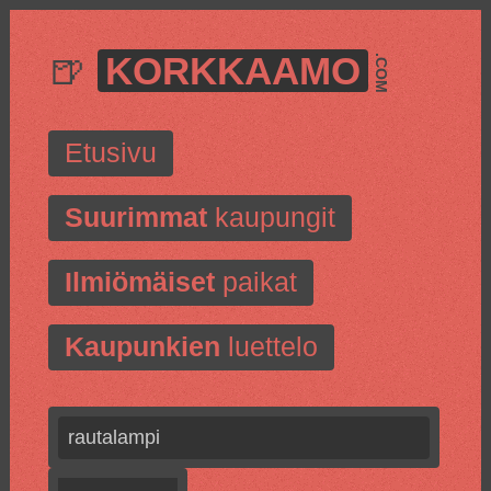
🍺
KORKKAAMO
.COM
Etusivu
Suurimmat
kaupungit
Ilmiömäiset
paikat
Kaupunkien
luettelo