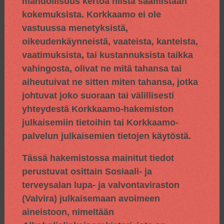
mahdollisuus kertoa niistä saamistaan
kokemuksista. Korkkaamo ei ole
vastuussa menetyksistä,
oikeudenkäynneistä, vaateista, kanteista,
vaatimuksista, tai kustannuksista taikka
vahingosta, olivat ne mitä tahansa tai
aiheutuivat ne sitten miten tahansa, jotka
johtuvat joko suoraan tai välillisesti
yhteydestä Korkkaamo-hakemiston
julkaisemiin tietoihin tai Korkkaamo-
palvelun julkaisemien tietojen käytöstä.
Tässä hakemistossa mainitut tiedot
perustuvat osittain
Sosiaali- ja
terveysalan lupa- ja valvontaviraston
(Valvira) julkaisemaan avoimeen
aineistoon, nimeltään