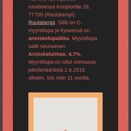
osoitteessa Kuopiontie 28,
77700 (Rautalampi)
Rautalampi
. Sillä on C-
myyntilupa ja kyseessä on
anniskelupaikka
. Myyntilupa
sallii seuraavan:
Anniskelu/max. 4.7%
.
Myyntilupa on ollut voimassa
päivämäärästä 1.6.2015
alkaen, siis noin 11 vuotta.