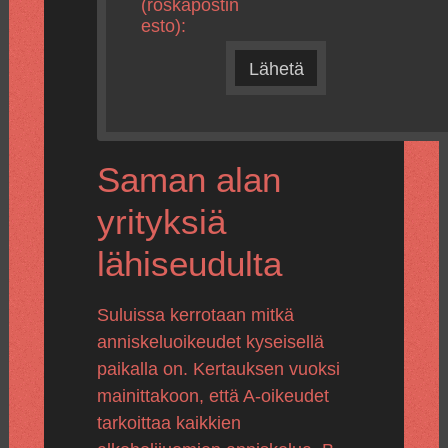
(roskapostin
esto):
Lähetä
Saman alan
yrityksiä
lähiseudulta
Suluissa kerrotaan mitkä
anniskeluoikeudet kyseisellä
paikalla on. Kertauksen vuoksi
mainittakoon, että A-oikeudet
tarkoittaa kaikkien