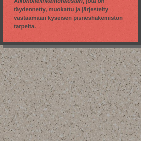
Alkoholielinkeinorekisteri
, jota on
täydennetty, muokattu ja järjestelty
vastaamaan kyseisen pisneshakemiston
tarpeita.