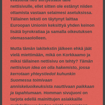
evästeitä heti siirtyessäsi tälle
nettisivulle, ellet sitten ole estänyt niiden
ottamista vastaan selaimesi asetuksissa.
Tällainen teksti on täytynyt laittaa
Euroopan Unionin keksittyä yhden keinon
lisätä byrokratiaa ja samalla oikeutuksen
olemassaololleen.
Mutta tämän lakitekstin jälkeen ehkä jäät
vielä miettimään, mikä on Korkkaamo ja
miksi tällainen nettisivu on tehty?
Tämän
nettisivun idea on olla hakemisto, jossa
kerrotaan yhteystiedot kuhunkin
Suomessa toimivaan
anniskeluoikeuksista nauttivaan paikkaan
ja tapahtumaan.
Homman sivujuoni on
tarjota edellä mainittujen asiakkaille