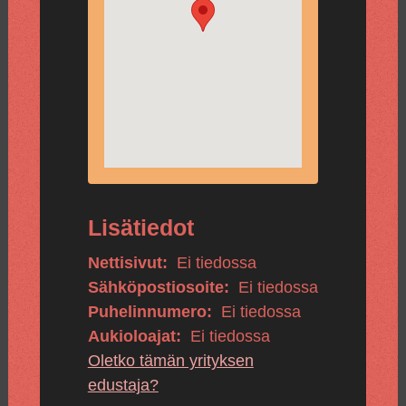
Lisätiedot
Nettisivut:
Ei tiedossa
Sähköpostiosoite:
Ei tiedossa
Puhelinnumero:
Ei tiedossa
Aukioloajat:
Ei tiedossa
Oletko tämän yrityksen
edustaja?