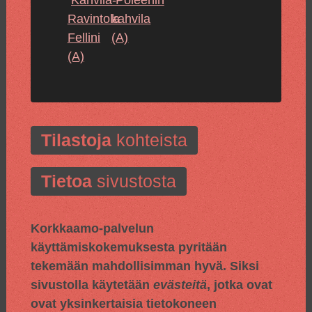
Ravintola
kahvila
Fellini
(A)
(A)
Tilastoja
kohteista
Tietoa
sivustosta
Korkkaamo-palvelun
käyttämiskokemuksesta pyritään
tekemään mahdollisimman hyvä. Siksi
sivustolla käytetään
evästeitä
, jotka ovat
ovat yksinkertaisia tietokoneen