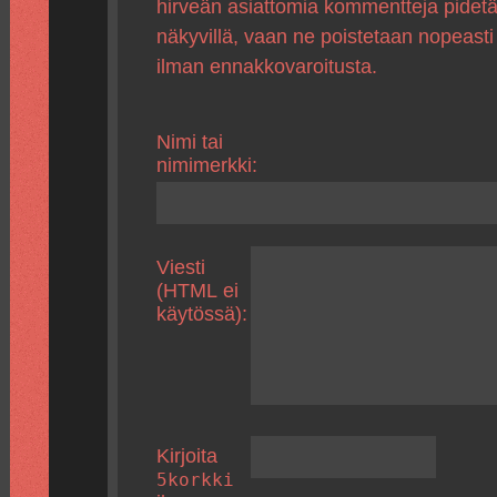
hirveän asiattomia kommentteja pidet
näkyvillä, vaan ne poistetaan nopeasti
ilman ennakkovaroitusta.
Nimi tai
nimimerkki:
Viesti
(HTML ei
käytössä):
Kirjoita
5korkki