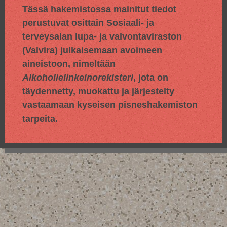
Tässä hakemistossa mainitut tiedot
perustuvat osittain
Sosiaali- ja
terveysalan lupa- ja valvontaviraston
(Valvira) julkaisemaan avoimeen
aineistoon, nimeltään
Alkoholielinkeinorekisteri
, jota on
täydennetty, muokattu ja järjestelty
vastaamaan kyseisen pisneshakemiston
tarpeita.