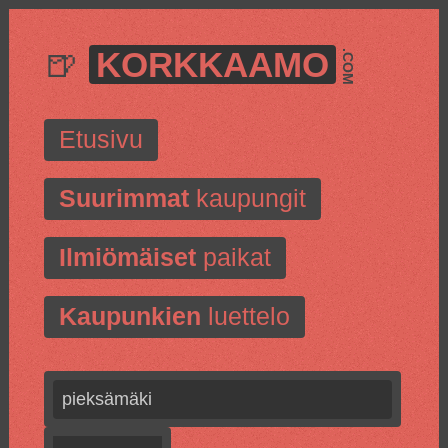
🍺
KORKKAAMO
.COM
Etusivu
Suurimmat
kaupungit
Ilmiömäiset
paikat
Kaupunkien
luettelo