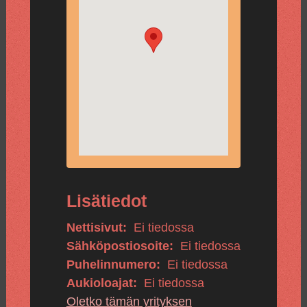
Lisätiedot
Nettisivut:
Ei tiedossa
Sähköpostiosoite:
Ei tiedossa
Puhelinnumero:
Ei tiedossa
Aukioloajat:
Ei tiedossa
Oletko tämän yrityksen