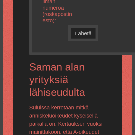
ilman
numeroa
(roskapostin
esto):
Lähetä
Saman alan
yrityksiä
lähiseudulta
Suluissa kerrotaan mitkä
anniskeluoikeudet kyseisellä
paikalla on. Kertauksen vuoksi
mainittakoon, että A-oikeudet