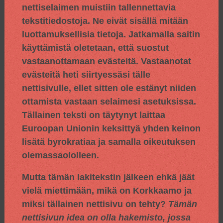
nettiselaimen muistiin tallennettavia
tekstitiedostoja. Ne eivät sisällä mitään
luottamuksellisia tietoja. Jatkamalla saitin
käyttämistä oletetaan, että suostut
vastaanottamaan evästeitä. Vastaanotat
evästeitä heti siirtyessäsi tälle
nettisivulle, ellet sitten ole estänyt niiden
ottamista vastaan selaimesi asetuksissa.
Tällainen teksti on täytynyt laittaa
Euroopan Unionin keksittyä yhden keinon
lisätä byrokratiaa ja samalla oikeutuksen
olemassaololleen.
Mutta tämän lakitekstin jälkeen ehkä jäät
vielä miettimään, mikä on Korkkaamo ja
miksi tällainen nettisivu on tehty?
Tämän
nettisivun idea on olla hakemisto, jossa