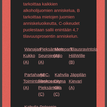
tarkoittaa kaikkien
alkoholijuomien anniskelua, B
tarkoittaa mietojen juomien
anniskeluoikeutta, C-oikeudet
puolestaan sallii enintään 4,7
tilavuusprosentin anniskelun.
Wanajan
Pieksämäen
Motopark
Tilausravintola
Kukko
Seurojentalo
(A)
HiiliWille
(A)
(A)
(B)
Partaharju
ABC-
Kahvila
Jäppilän
Toimintakeskus
liikenneasema
City-
Kievari
(A)
Pieksämäki
Kiila
(A)
(C)
(C)
Kahvila-
Poleenin