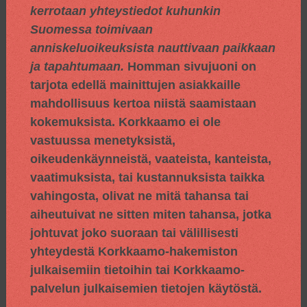
kerrotaan yhteystiedot kuhunkin
Suomessa toimivaan
anniskeluoikeuksista nauttivaan paikkaan
ja tapahtumaan.
Homman sivujuoni on
tarjota edellä mainittujen asiakkaille
mahdollisuus kertoa niistä saamistaan
kokemuksista. Korkkaamo ei ole
vastuussa menetyksistä,
oikeudenkäynneistä, vaateista, kanteista,
vaatimuksista, tai kustannuksista taikka
vahingosta, olivat ne mitä tahansa tai
aiheutuivat ne sitten miten tahansa, jotka
johtuvat joko suoraan tai välillisesti
yhteydestä Korkkaamo-hakemiston
julkaisemiin tietoihin tai Korkkaamo-
palvelun julkaisemien tietojen käytöstä.