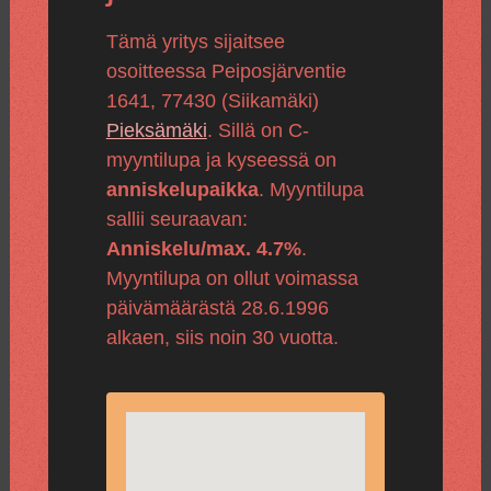
Tämä yritys sijaitsee
osoitteessa Peiposjärventie
1641, 77430 (Siikamäki)
Pieksämäki
. Sillä on C-
myyntilupa ja kyseessä on
anniskelupaikka
. Myyntilupa
sallii seuraavan:
Anniskelu/max. 4.7%
.
Myyntilupa on ollut voimassa
päivämäärästä 28.6.1996
alkaen, siis noin 30 vuotta.