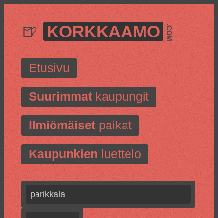
🍺
KORKKAAMO
.COM
Etusivu
Suurimmat
kaupungit
Ilmiömäiset
paikat
Kaupunkien
luettelo