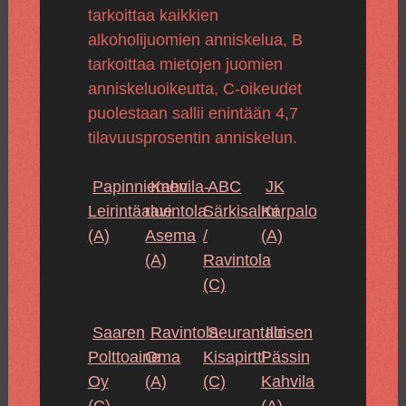
tarkoittaa kaikkien
alkoholijuomien anniskelua, B
tarkoittaa mietojen juomien
anniskeluoikeutta, C-oikeudet
puolestaan sallii enintään 4,7
tilavuusprosentin anniskelun.
Papinniemen
Kahvila-
ABC
JK
Leirintäalue
ravintola
Särkisalmi
Karpalo
(A)
Asema
/
(A)
(A)
Ravintola
(C)
Saaren
Ravintola
Seurantalo
Iloisen
Polttoaine
Oma
Kisapirtti
Pässin
Oy
(A)
(C)
Kahvila