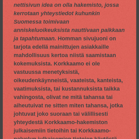
nettisivun idea on olla hakemisto, jossa
kerrotaan yhteystiedot kuhunkin
Suomessa toimivaan
anniskeluoikeuksista nauttivaan paikkaan
ja tapahtumaan.
Homman sivujuoni on
tarjota edellä mainittujen asiakkaille
mahdollisuus kertoa niistä saamistaan
kokemuksista. Korkkaamo ei ole
vastuussa menetyksistä,
oikeudenkäynneistä, vaateista, kanteista,
vaatimuksista, tai kustannuksista taikka
vahingosta, olivat ne mitä tahansa tai
aiheutuivat ne sitten miten tahansa, jotka
johtuvat joko suoraan tai välillisesti
yhteydestä Korkkaamo-hakemiston
julkaisemiin tietoihin tai Korkkaamo-