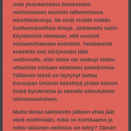
ovat yksinkertaisia tietokoneen
nettiselaimen muistiin tallennettavia
tekstitiedostoja. Ne eivät sisällä mitään
luottamuksellisia tietoja. Jatkamalla saitin
käyttämistä oletetaan, että suostut
vastaanottamaan evästeitä. Vastaanotat
evästeitä heti siirtyessäsi tälle
nettisivulle, ellet sitten ole estänyt niiden
ottamista vastaan selaimesi asetuksissa.
Tällainen teksti on täytynyt laittaa
Euroopan Unionin keksittyä yhden keinon
lisätä byrokratiaa ja samalla oikeutuksen
olemassaololleen.
Mutta tämän lakitekstin jälkeen ehkä jäät
vielä miettimään, mikä on Korkkaamo ja
miksi tällainen nettisivu on tehty?
Tämän