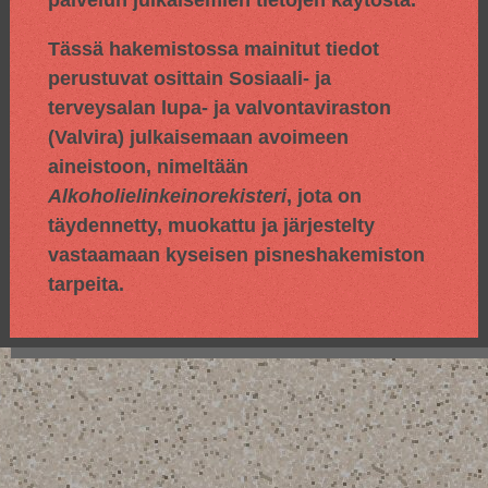
palvelun julkaisemien tietojen käytöstä.
Tässä hakemistossa mainitut tiedot
perustuvat osittain
Sosiaali- ja
terveysalan lupa- ja valvontaviraston
(Valvira) julkaisemaan avoimeen
aineistoon, nimeltään
Alkoholielinkeinorekisteri
, jota on
täydennetty, muokattu ja järjestelty
vastaamaan kyseisen pisneshakemiston
tarpeita.