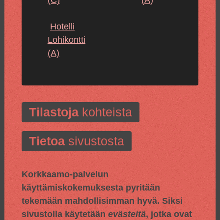
(C)
(A)
Hotelli
Lohikontti
(A)
Tilastoja
kohteista
Tietoa
sivustosta
Korkkaamo-palvelun
käyttämiskokemuksesta pyritään
tekemään mahdollisimman hyvä. Siksi
sivustolla käytetään
evästeitä
, jotka ovat