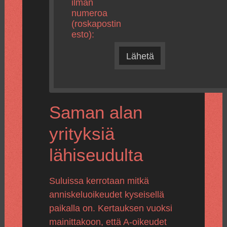
ilman
numeroa
(roskapostin
esto):
Lähetä
Saman alan
yrityksiä
lähiseudulta
Suluissa kerrotaan mitkä
anniskeluoikeudet kyseisellä
paikalla on. Kertauksen vuoksi
mainittakoon, että A-oikeudet