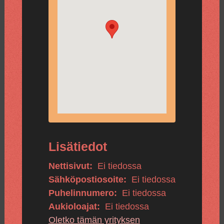
Lisätiedot
Nettisivut:
Ei tiedossa
Sähköpostiosoite:
Ei tiedossa
Puhelinnumero:
Ei tiedossa
Aukioloajat:
Ei tiedossa
Oletko tämän yrityksen