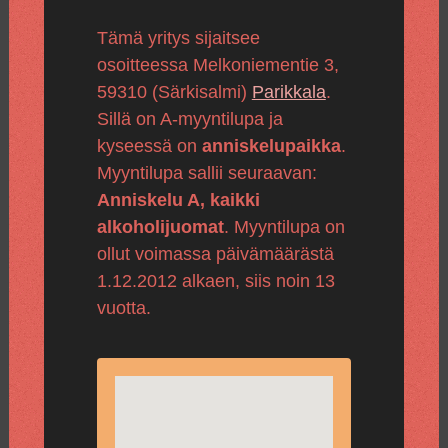
Tämä yritys sijaitsee
osoitteessa Melkoniementie 3,
59310 (Särkisalmi)
Parikkala
.
Sillä on A-myyntilupa ja
kyseessä on
anniskelupaikka
.
Myyntilupa sallii seuraavan:
Anniskelu A, kaikki
alkoholijuomat
. Myyntilupa on
ollut voimassa päivämäärästä
1.12.2012 alkaen, siis noin 13
vuotta.