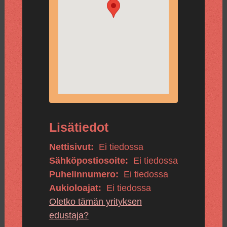
Lisätiedot
Nettisivut:
Ei tiedossa
Sähköpostiosoite:
Ei tiedossa
Puhelinnumero:
Ei tiedossa
Aukioloajat:
Ei tiedossa
Oletko tämän yrityksen
edustaja?