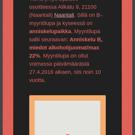
osoitteessa Alikatu 9, 21100
(Naantali)
Naantali
. Sillä on B-
myyntilupa ja kyseessä on
anniskelupaikka
. Myyntilupa
sallii seuraavan:
Anniskelu B,
miedot alkoholijuomat/max
22%
. Myyntilupa on ollut
voimassa päivämäärästä
27.4.2016 alkaen, siis noin 10
vuotta.