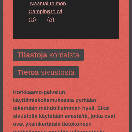
Naantali
Taimon
Camping
Krouvi
(C)
(A)
Tilastoja
kohteista
Tietoa
sivustosta
Korkkaamo-palvelun
käyttämiskokemuksesta pyritään
tekemään mahdollisimman hyvä. Siksi
sivustolla käytetään
evästeitä
, jotka ovat
ovat yksinkertaisia tietokoneen
nettiselaimen muistiin tallennettavia