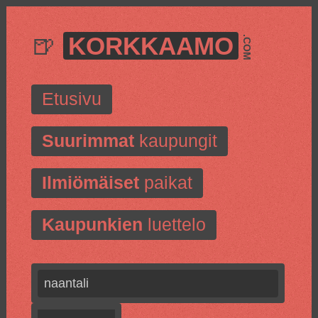
🍺
KORKKAAMO
.COM
Etusivu
Suurimmat
kaupungit
Ilmiömäiset
paikat
Kaupunkien
luettelo