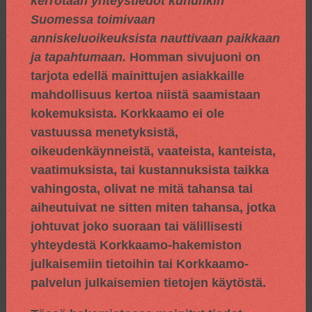
kerrotaan yhteystiedot kuhunkin
Suomessa toimivaan
anniskeluoikeuksista nauttivaan paikkaan
ja tapahtumaan.
Homman sivujuoni on
tarjota edellä mainittujen asiakkaille
mahdollisuus kertoa niistä saamistaan
kokemuksista. Korkkaamo ei ole
vastuussa menetyksistä,
oikeudenkäynneistä, vaateista, kanteista,
vaatimuksista, tai kustannuksista taikka
vahingosta, olivat ne mitä tahansa tai
aiheutuivat ne sitten miten tahansa, jotka
johtuvat joko suoraan tai välillisesti
yhteydestä Korkkaamo-hakemiston
julkaisemiin tietoihin tai Korkkaamo-
palvelun julkaisemien tietojen käytöstä.