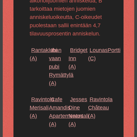
alkoholijuomien anniskelua, B
tarkoittaa mietojen juomien
anniskeluoikeutta, C-oikeudet
puolestaan sallii enintään 4,7
tilavuusprosentin anniskelun.
Rantaklubi
Ihan
Bridget
LounasPortti
(A)
vaan
Inn
(C)
pubi
(A)
Rymättylä
(A)
Ravintola
Cafe
Jesses
Ravintola
Merisali
Amandis
Dine
Château
(A)
Apartementos
Naantali
(A)
(A)
(A)