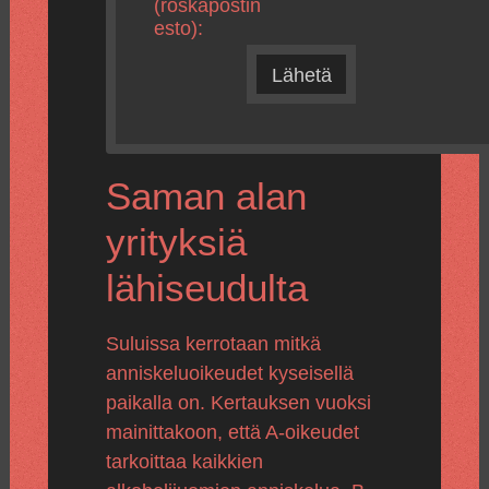
(roskapostin
esto):
Lähetä
Saman alan
yrityksiä
lähiseudulta
Suluissa kerrotaan mitkä
anniskeluoikeudet kyseisellä
paikalla on. Kertauksen vuoksi
mainittakoon, että A-oikeudet
tarkoittaa kaikkien