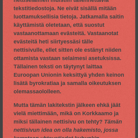
tekstitiedostoja. Ne eivät sisällä mitään
luottamuksellisia tietoja. Jatkamalla saitin
käyttämistä oletetaan, että suostut
vastaanottamaan evästeitä. Vastaanotat
evästeitä heti siirtyessäsi tälle
nettisivulle, ellet sitten ole estänyt niiden
ottamista vastaan selaimesi asetuksissa.
Tällainen teksti on täytynyt laittaa
Euroopan Unionin keksittyä yhden keinon
lisätä byrokratiaa ja samalla oikeutuksen
olemassaololleen.
Mutta tämän lakitekstin jälkeen ehkä jäät
vielä miettimään, mikä on Korkkaamo ja
miksi tällainen nettisivu on tehty?
Tämän
nettisivun idea on olla hakemisto, jossa