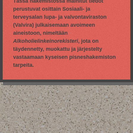
Tässä hakemistossa mainitut tiedot
perustuvat osittain
Sosiaali- ja
terveysalan lupa- ja valvontaviraston
(Valvira) julkaisemaan avoimeen
aineistoon, nimeltään
Alkoholielinkeinorekisteri
, jota on
täydennetty, muokattu ja järjestelty
vastaamaan kyseisen pisneshakemiston
tarpeita.