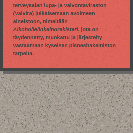
terveysalan lupa- ja valvontaviraston
(Valvira) julkaisemaan avoimeen
aineistoon, nimeltään
Alkoholielinkeinorekisteri
, jota on
täydennetty, muokattu ja järjestelty
vastaamaan kyseisen pisneshakemiston
tarpeita.