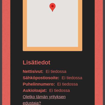
Lisätiedot
Nettisivut:
Ei tiedossa
Sähköpostiosoite:
Ei tiedossa
Puhelinnumero:
Ei tiedossa
Aukioloajat:
Ei tiedossa
Oletko tämän yrityksen
edustaja?