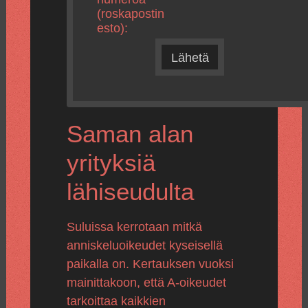
(roskapostin
esto):
Lähetä
Saman alan
yrityksiä
lähiseudulta
Suluissa kerrotaan mitkä
anniskeluoikeudet kyseisellä
paikalla on. Kertauksen vuoksi
mainittakoon, että A-oikeudet
tarkoittaa kaikkien