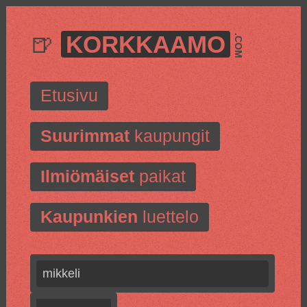
🍺
KORKKAAMO
.COM
Etusivu
Suurimmat
kaupungit
Ilmiömäiset
paikat
Kaupunkien
luettelo