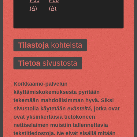
(A)
(A)
Tilastoja
kohteista
Tietoa
sivustosta
Korkkaamo-palvelun
käyttämiskokemuksesta pyritään
tekemään mahdollisimman hyvä. Siksi
sivustolla käytetään
evästeitä
, jotka ovat
ovat yksinkertaisia tietokoneen
nettiselaimen muistiin tallennettavia
tekstitiedostoja. Ne eivät sisällä mitään