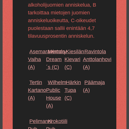
alkoholijuomien anniskelua, B
tarkoittaa mietojen juomien
anniskeluoikeutta, C-oikeudet
puolestaan sallii enintään 4,7
tilavuusprosentin anniskelun.
Asemaravintola
Memory
Kiesilän
Ravintola
Vaiha
Dream
Kievari
Anttolanhovi
(A)
´s
(C)
(C)
(A)
Tertin
Wilhelm
Härkin
Päämaja
Kartano
Public
Tupa
(A)
(A)
House
(C)
(A)
Pelimanni
Krokotiili
Pub
Pub