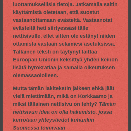
luottamuksellisia tietoja. Jatkamalla saitin
käyttämistä oletetaan, että suostut
vastaanottamaan evästeitä. Vastaanotat
evästeitä heti siirtyessäsi tälle
nettisivulle, ellet sitten ole estänyt niiden
ottamista vastaan selaimesi asetuksissa.
Tällainen teksti on täytynyt laittaa
Euroopan Unionin keksittyä yhden keinon
lisätä byrokratiaa ja samalla oikeutuksen
olemassaololleen.
Mutta tämän lakitekstin jälkeen ehkä jäät
vielä miettimään, mikä on Korkkaamo ja
miksi tällainen nettisivu on tehty?
Tämän
nettisivun idea on olla hakemisto, jossa
kerrotaan yhteystiedot kuhunkin
Suomessa toimivaan