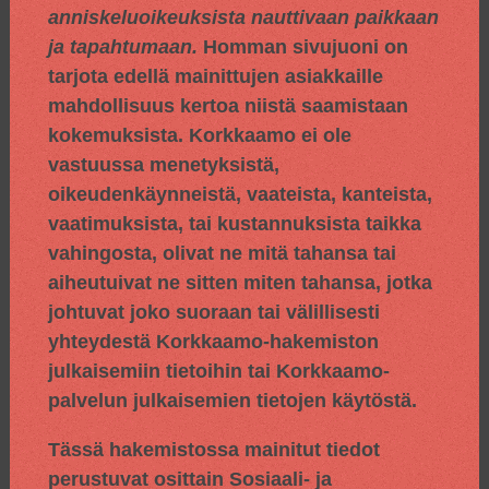
anniskeluoikeuksista nauttivaan paikkaan
ja tapahtumaan.
Homman sivujuoni on
tarjota edellä mainittujen asiakkaille
mahdollisuus kertoa niistä saamistaan
kokemuksista. Korkkaamo ei ole
vastuussa menetyksistä,
oikeudenkäynneistä, vaateista, kanteista,
vaatimuksista, tai kustannuksista taikka
vahingosta, olivat ne mitä tahansa tai
aiheutuivat ne sitten miten tahansa, jotka
johtuvat joko suoraan tai välillisesti
yhteydestä Korkkaamo-hakemiston
julkaisemiin tietoihin tai Korkkaamo-
palvelun julkaisemien tietojen käytöstä.
Tässä hakemistossa mainitut tiedot
perustuvat osittain
Sosiaali- ja