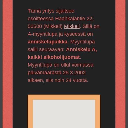
Tämä yritys sijaitsee
osoitteessa Haahkalantie 22,
50500 (Mikkeli)
Mikkeli
. Sillä on
A-myyntilupa ja kyseessä on
anniskelupaikka
. Myyntilupa
sallii seuraavan:
Anniskelu A,
kaikki alkoholijuomat
.
Myyntilupa on ollut voimassa
päivämäärästä 25.3.2002
alkaen, siis noin 24 vuotta.