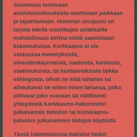
Suomessa toimivaan
anniskeluoikeuksista nauttivaan paikkaan
ja tapahtumaan.
Homman sivujuoni on
tarjota edellä mainittujen asiakkaille
mahdollisuus kertoa niistä saamistaan
kokemuksista. Korkkaamo ei ole
vastuussa menetyksistä,
oikeudenkäynneistä, vaateista, kanteista,
vaatimuksista, tai kustannuksista taikka
vahingosta, olivat ne mitä tahansa tai
aiheutuivat ne sitten miten tahansa, jotka
johtuvat joko suoraan tai välillisesti
yhteydestä Korkkaamo-hakemiston
julkaisemiin tietoihin tai Korkkaamo-
palvelun julkaisemien tietojen käytöstä.
Tässä hakemistossa mainitut tiedot