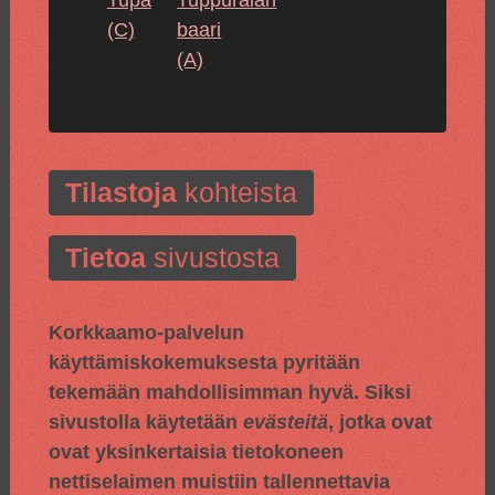
(C)
baari
(A)
Tilastoja
kohteista
Tietoa
sivustosta
Korkkaamo-palvelun
käyttämiskokemuksesta pyritään
tekemään mahdollisimman hyvä. Siksi
sivustolla käytetään
evästeitä
, jotka ovat
ovat yksinkertaisia tietokoneen
nettiselaimen muistiin tallennettavia