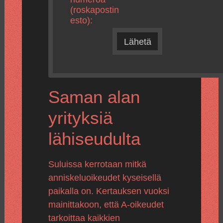
(roskapostin
esto):
Lähetä
Saman alan
yrityksiä
lähiseudulta
Suluissa kerrotaan mitkä
anniskeluoikeudet kyseisellä
paikalla on. Kertauksen vuoksi
mainittakoon, että A-oikeudet
tarkoittaa kaikkien