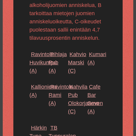
alkoholijuomien anniskelua, B
tarkoittaa mietojen juomien
anniskeluoikeutta, C-oikeudet
puolestaan sallii enintään 4,7
tilavuusprosentin anniskelun.
Ravintola
Pihlaja
Kahvio
Kumari
Huvikumpu
Pub
Marski
(A)
(A)
(A)
(C)
Kallioniemi
Ravintola
Kahvila
Cafe
(A)
Rami
Pub
Bar
(A)
Olokorjaamo
Seven
(C)
(A)
Härkin
TB
Tupa
Tuppuralan