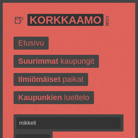
🍺
KORKKAAMO
.COM
Etusivu
Suurimmat
kaupungit
Ilmiömäiset
paikat
Kaupunkien
luettelo