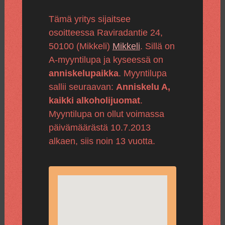
Tämä yritys sijaitsee
osoitteessa Raviradantie 24,
50100 (Mikkeli)
Mikkeli
. Sillä on
A-myyntilupa ja kyseessä on
anniskelupaikka
. Myyntilupa
sallii seuraavan:
Anniskelu A,
kaikki alkoholijuomat
.
Myyntilupa on ollut voimassa
päivämäärästä 10.7.2013
alkaen, siis noin 13 vuotta.