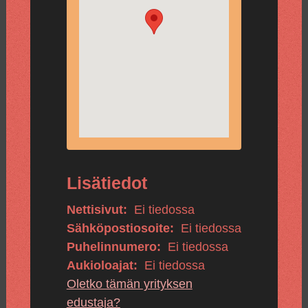
Lisätiedot
Nettisivut:
Ei tiedossa
Sähköpostiosoite:
Ei tiedossa
Puhelinnumero:
Ei tiedossa
Aukioloajat:
Ei tiedossa
Oletko tämän yrityksen
edustaja?