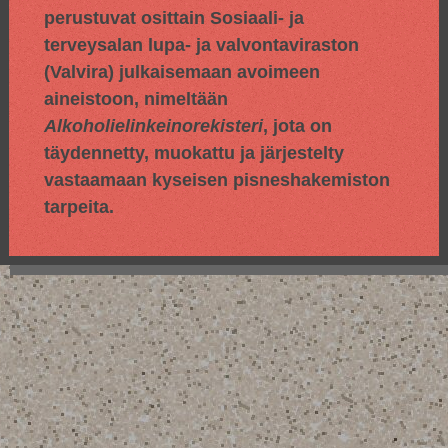
perustuvat osittain
Sosiaali- ja
terveysalan lupa- ja valvontaviraston
(Valvira) julkaisemaan avoimeen
aineistoon, nimeltään
Alkoholielinkeinorekisteri
, jota on
täydennetty, muokattu ja järjestelty
vastaamaan kyseisen pisneshakemiston
tarpeita.