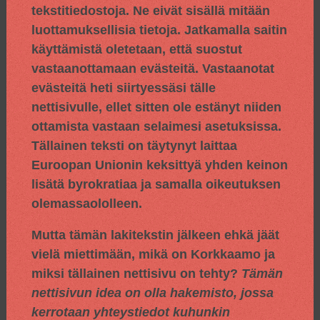
tekstitiedostoja. Ne eivät sisällä mitään
luottamuksellisia tietoja. Jatkamalla saitin
käyttämistä oletetaan, että suostut
vastaanottamaan evästeitä. Vastaanotat
evästeitä heti siirtyessäsi tälle
nettisivulle, ellet sitten ole estänyt niiden
ottamista vastaan selaimesi asetuksissa.
Tällainen teksti on täytynyt laittaa
Euroopan Unionin keksittyä yhden keinon
lisätä byrokratiaa ja samalla oikeutuksen
olemassaololleen.
Mutta tämän lakitekstin jälkeen ehkä jäät
vielä miettimään, mikä on Korkkaamo ja
miksi tällainen nettisivu on tehty?
Tämän
nettisivun idea on olla hakemisto, jossa
kerrotaan yhteystiedot kuhunkin