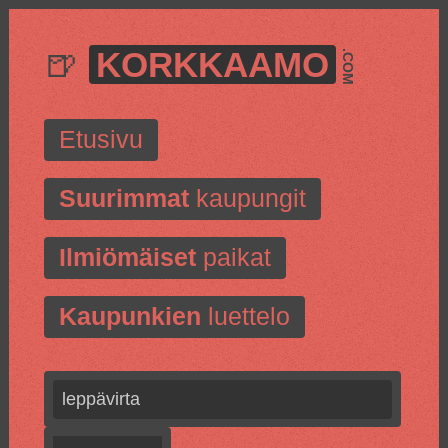
🍺
KORKKAAMO
.COM
Etusivu
Suurimmat
kaupungit
Ilmiömäiset
paikat
Kaupunkien
luettelo