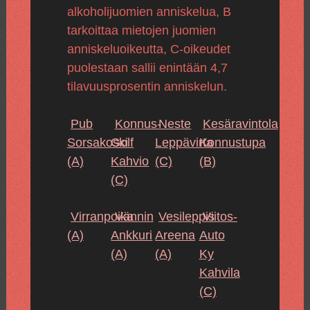
alkoholijuomien anniskelua, B
tarkoittaa mietojen juomien
anniskeluoikeutta, C-oikeudet
puolestaan sallii enintään 4,7
tilavuusprosentin anniskelun.
Pub
Konnus-
Neste
Kesäravintola
Sorsakoski
Golf
Leppävirta
Konnustupa
(A)
Kahvio
(C)
(B)
(C)
Virranpoika
Vännin
Vesileppis
Viitos-
(A)
Ankkuri
Areena
Auto
(A)
(A)
Ky
Kahvila
(C)