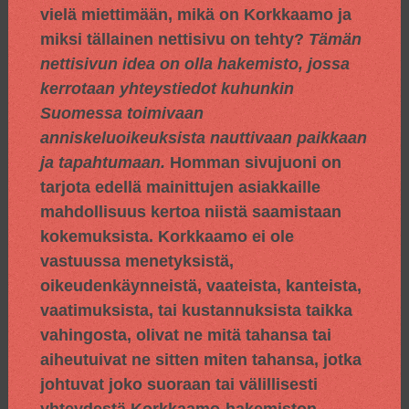
vielä miettimään, mikä on Korkkaamo ja
miksi tällainen nettisivu on tehty?
Tämän
nettisivun idea on olla hakemisto, jossa
kerrotaan yhteystiedot kuhunkin
Suomessa toimivaan
anniskeluoikeuksista nauttivaan paikkaan
ja tapahtumaan.
Homman sivujuoni on
tarjota edellä mainittujen asiakkaille
mahdollisuus kertoa niistä saamistaan
kokemuksista. Korkkaamo ei ole
vastuussa menetyksistä,
oikeudenkäynneistä, vaateista, kanteista,
vaatimuksista, tai kustannuksista taikka
vahingosta, olivat ne mitä tahansa tai
aiheutuivat ne sitten miten tahansa, jotka
johtuvat joko suoraan tai välillisesti