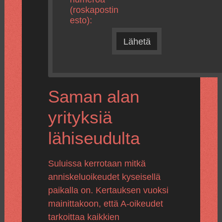
(roskapostin
esto):
Lähetä
Saman alan
yrityksiä
lähiseudulta
Suluissa kerrotaan mitkä
anniskeluoikeudet kyseisellä
paikalla on. Kertauksen vuoksi
mainittakoon, että A-oikeudet
tarkoittaa kaikkien