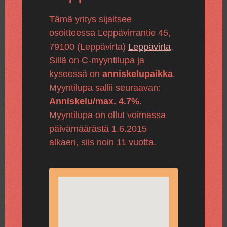
Tämä yritys sijaitsee
osoitteessa Leppävirrantie 45,
79100 (Leppävirta)
Leppävirta
.
Sillä on C-myyntilupa ja
kyseessä on
anniskelupaikka
.
Myyntilupa sallii seuraavan:
Anniskelu/max. 4.7%
.
Myyntilupa on ollut voimassa
päivämäärästä 1.6.2015
alkaen, siis noin 11 vuotta.