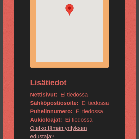
Lisätiedot
Nettisivut:
Ei tiedossa
Sähköpostiosoite:
Ei tiedossa
Puhelinnumero:
Ei tiedossa
Aukioloajat:
Ei tiedossa
Oletko tämän yrityksen
edustaja?