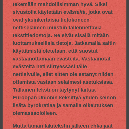
tekemään mahdollisimman hyvä. Siksi
sivustolla käytetään
evästeitä
, jotka ovat
ovat yksinkertaisia tietokoneen
nettiselaimen muistiin tallennettavia
tekstitiedostoja. Ne eivät sisällä mitään
luottamuksellisia tietoja. Jatkamalla saitin
käyttämistä oletetaan, että suostut
vastaanottamaan evästeitä. Vastaanotat
evästeitä heti siirtyessäsi tälle
nettisivulle, ellet sitten ole estänyt niiden
ottamista vastaan selaimesi asetuksissa.
Tällainen teksti on täytynyt laittaa
Euroopan Unionin keksittyä yhden keinon
lisätä byrokratiaa ja samalla oikeutuksen
olemassaololleen.
Mutta tämän lakitekstin jälkeen ehkä jäät