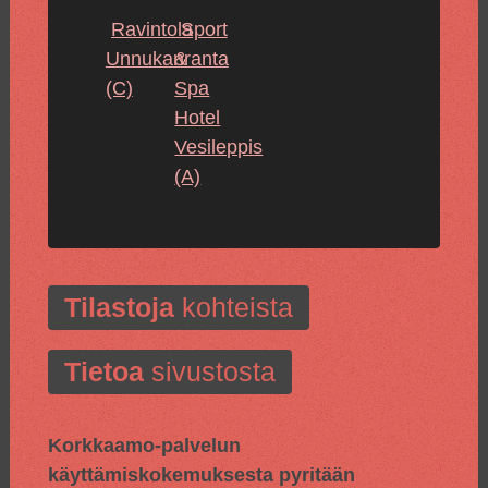
Ravintola
Sport
Unnukanranta
&
(C)
Spa
Hotel
Vesileppis
(A)
Tilastoja
kohteista
Tietoa
sivustosta
Korkkaamo-palvelun
käyttämiskokemuksesta pyritään