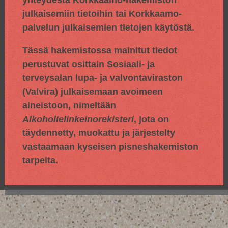
yhteydestä Korkkaamo-hakemiston
julkaisemiin tietoihin tai Korkkaamo-
palvelun julkaisemien tietojen käytöstä.
Tässä hakemistossa mainitut tiedot
perustuvat osittain
Sosiaali- ja
terveysalan lupa- ja valvontaviraston
(Valvira) julkaisemaan avoimeen
aineistoon, nimeltään
Alkoholielinkeinorekisteri
, jota on
täydennetty, muokattu ja järjestelty
vastaamaan kyseisen pisneshakemiston
tarpeita.