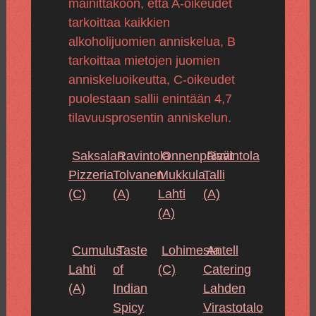
mainittakoon, että A-oikeudet
tarkoittaa kaikkien
alkoholijuomien anniskelua, B
tarkoittaa mietojen juomien
anniskeluoikeutta, C-oikeudet
puolestaan sallii enintään 4,7
tilavuusprosentin anniskelun.
Saksalan
Ravintola
Onnenpäivät
Ravintola
Pizzeria
Tolvanen
Mukkula,
Talli
(C)
(A)
Lahti
(A)
(A)
Cumulus
Taste
Lohimesta
Antell
Lahti
of
(C)
Catering
(A)
Indian
Lahden
Spicy
Virastotalo