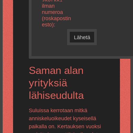
ilman
numeroa
(roskapostin
esto):
Lähetä
Saman alan
yrityksiä
lähiseudulta
Suluissa kerrotaan mitkä
anniskeluoikeudet kyseisellä
paikalla on. Kertauksen vuoksi