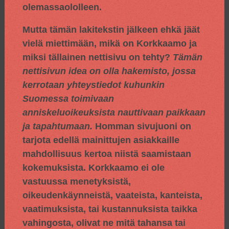
olemassaololleen.
Mutta tämän lakitekstin jälkeen ehkä jäät
vielä miettimään, mikä on Korkkaamo ja
miksi tällainen nettisivu on tehty?
Tämän
nettisivun idea on olla hakemisto, jossa
kerrotaan yhteystiedot kuhunkin
Suomessa toimivaan
anniskeluoikeuksista nauttivaan paikkaan
ja tapahtumaan.
Homman sivujuoni on
tarjota edellä mainittujen asiakkaille
mahdollisuus kertoa niistä saamistaan
kokemuksista. Korkkaamo ei ole
vastuussa menetyksistä,
oikeudenkäynneistä, vaateista, kanteista,
vaatimuksista, tai kustannuksista taikka
vahingosta, olivat ne mitä tahansa tai