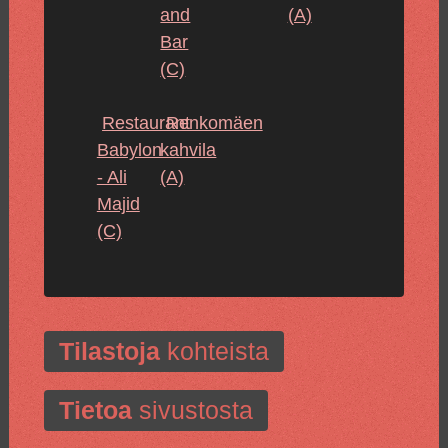
and
(A)
Bar
(C)
Restaurant
Renkomäen
Babylon
kahvila
- Ali
(A)
Majid
(C)
Tilastoja
kohteista
Tietoa
sivustosta