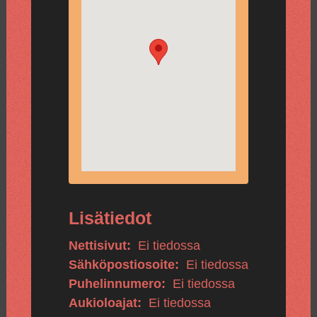
Lisätiedot
Nettisivut:
Ei tiedossa
Sähköpostiosoite:
Ei tiedossa
Puhelinnumero:
Ei tiedossa
Aukioloajat:
Ei tiedossa