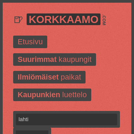
🍺
KORKKAAMO
.COM
Etusivu
Suurimmat
kaupungit
Ilmiömäiset
paikat
Kaupunkien
luettelo