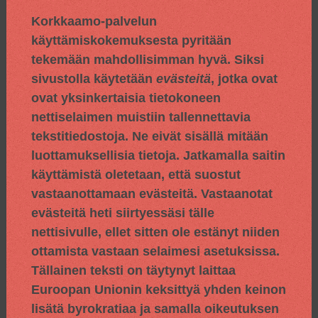
Korkkaamo-palvelun
käyttämiskokemuksesta pyritään
tekemään mahdollisimman hyvä. Siksi
sivustolla käytetään
evästeitä
, jotka ovat
ovat yksinkertaisia tietokoneen
nettiselaimen muistiin tallennettavia
tekstitiedostoja. Ne eivät sisällä mitään
luottamuksellisia tietoja. Jatkamalla saitin
käyttämistä oletetaan, että suostut
vastaanottamaan evästeitä. Vastaanotat
evästeitä heti siirtyessäsi tälle
nettisivulle, ellet sitten ole estänyt niiden
ottamista vastaan selaimesi asetuksissa.
Tällainen teksti on täytynyt laittaa
Euroopan Unionin keksittyä yhden keinon
lisätä byrokratiaa ja samalla oikeutuksen