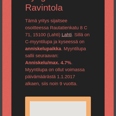
Ravintola
Tämä yritys sijaitsee
osoitteessa Rautatienkatu 8 C
71, 15100 (Lahti)
Lahti
. Sillä on
C-myyntilupa ja kyseessä on
anniskelupaikka
. Myyntilupa
sallii seuraavan:
Anniskelu/max. 4.7%
.
Myyntilupa on ollut voimassa
päivämäärästä 1.1.2017
alkaen, siis noin 9 vuotta.