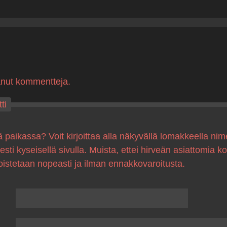
anut kommentteja.
ti
ä paikassa? Voit kirjoittaa alla näkyvällä lomakkeella nim
sesti kyseisellä sivulla. Muista, ettei hirveän asiattomia 
oistetaan nopeasti ja ilman ennakkovaroitusta.