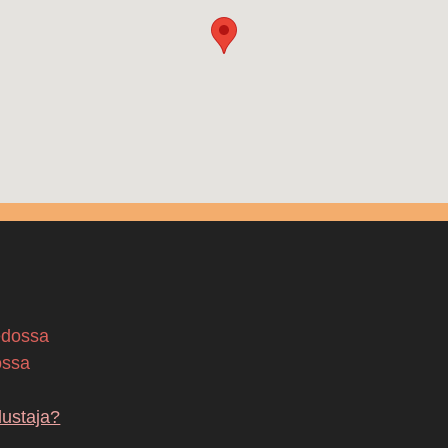
edossa
ossa
dustaja?