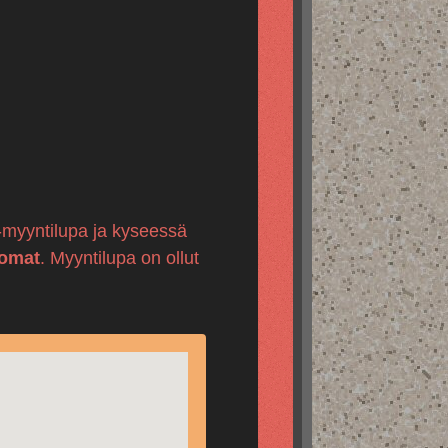
A-myyntilupa ja kyseessä
uomat
. Myyntilupa on ollut