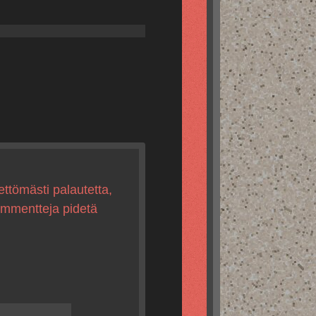
ettömästi palautetta,
kommentteja pidetä