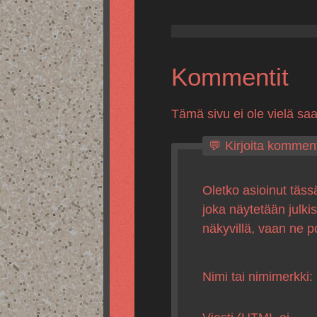
Kommentit
Tämä sivu ei ole vielä sa
💬 Kirjoita komment
Oletko asioinut täss
joka näytetään julki
näkyvillä, vaan ne p
Nimi tai nimimerkki: