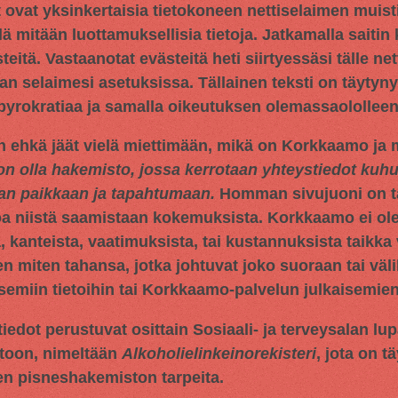
t ovat yksinkertaisia tietokoneen nettiselaimen muisti
llä mitään luottamuksellisia tietoja. Jatkamalla saitin
tä. Vastaanotat evästeitä heti siirtyessäsi tälle netti
an selaimesi asetuksissa. Tällainen teksti on täytyn
 byrokratiaa ja samalla oikeutuksen olemassaololleen
n ehkä jäät vielä miettimään, mikä on Korkkaamo ja m
on olla hakemisto, jossa kerrotaan yhteystiedot ku
aan paikkaan ja tapahtumaan.
Homman sivujuoni on tar
oa niistä saamistaan kokemuksista. Korkkaamo ei ol
 kanteista, vaatimuksista, tai kustannuksista taikka 
en miten tahansa, jotka johtuvat joko suoraan tai väli
miin tietoihin tai Korkkaamo-palvelun julkaisemien 
iedot perustuvat osittain
Sosiaali- ja terveysalan lu
toon, nimeltään
Alkoholielinkeinorekisteri
, jota on t
en pisneshakemiston tarpeita.