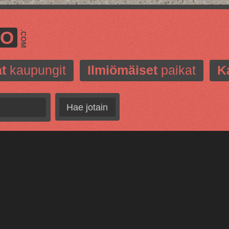
MO
.COM
t
kaupungit
Ilmiömäiset
paikat
K
Hae jotain