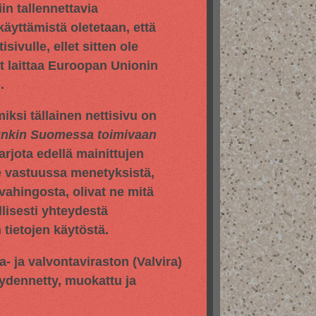
in tallennettavia
 käyttämistä oletetaan, että
sivulle, ellet sitten ole
yt laittaa Euroopan Unionin
.
iksi tällainen nettisivu on
hunkin Suomessa toimivaan
jota edellä mainittujen
e vastuussa menetyksistä,
vahingosta, olivat ne mitä
llisesti yhteydestä
tietojen käytöstä.
pa- ja valvontaviraston
(Valvira)
äydennetty, muokattu ja