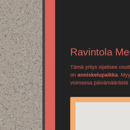
Ravintola Me
Tämä yritys sijaitsee oso
on
anniskelupaikka
. Myy
voimassa päivämäärästä 15