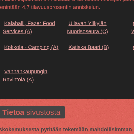
 enintään 4,7 tilavuusprosentin anniskelun.
Kalahalli, Fazer Food
Ullavan Ylikylän
Services
(A)
Nuorisoseura
(C)
Kokkola - Camping
(A)
Katiska Baari
(B)
Vanhankaupungin
Ravintola
(A)
Tietoa
sivustosta
kokemuksesta pyritään tekemään mahdollisimman hy