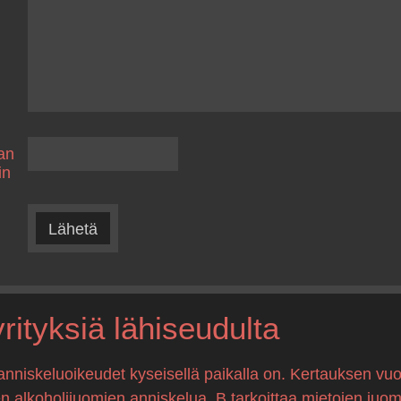
an
in
Lähetä
ityksiä lähiseudulta
anniskeluoikeudet kyseisellä paikalla on. Kertauksen vuo
en alkoholijuomien anniskelua, B tarkoittaa mietojen juo