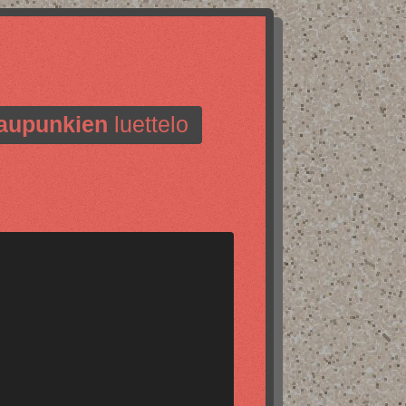
aupunkien
luettelo