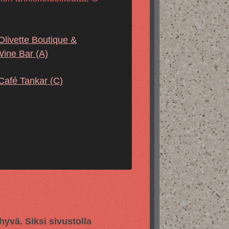
Olivette Boutique &
Wine Bar
(A)
Café Tankar
(C)
vä. Siksi sivustolla