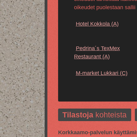
oikeudet puolestaan sallii
Hotel Kokkola
(A)
Pedrina´s TexMex
Restaurant
(A)
M-market Lukkari
(C)
Tilastoja
kohteista
Korkkaamo-palvelun käyttämis