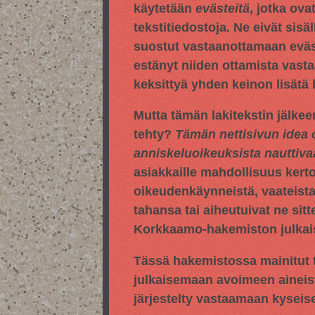
käytetään
evästeitä
, jotka ova
tekstitiedostoja. Ne eivät sisä
suostut vastaanottamaan evästei
estänyt niiden ottamista vasta
keksittyä yhden keinon lisätä
Mutta tämän lakitekstin jälkee
tehty?
Tämän nettisivun idea 
anniskeluoikeuksista nauttiv
asiakkaille mahdollisuus kert
oikeudenkäynneistä, vaateista,
tahansa tai aiheutuivat ne sitt
Korkkaamo-hakemiston julkaise
Tässä hakemistossa mainitut t
julkaisemaan avoimeen aineis
järjestelty vastaamaan kyseis