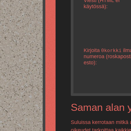
Viesti (HTML ei
käytössä):
Kirjoita
ilm
0korkki
numeroa (roskapost
esto):
Saman alan yr
Suluissa kerrotaan mitkä 
oikeudet tarkoittaa kaikki