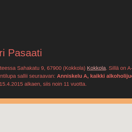
ri Pasaati
itteessa Sahakatu 9, 67900 (Kokkola)
Kokkola
. Sillä on 
ntilupa sallii seuraavan:
Anniskelu A, kaikki alkoholij
.4.2015 alkaen, siis noin 11 vuotta.