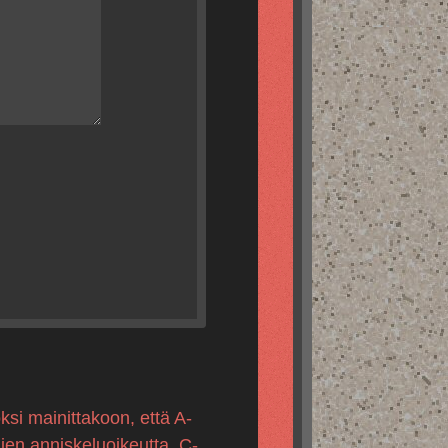
ksi mainittakoon, että A-
mien anniskeluoikeutta, C-