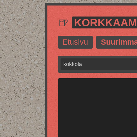
🍺
KORKKAA
Etusivu
Suurimma