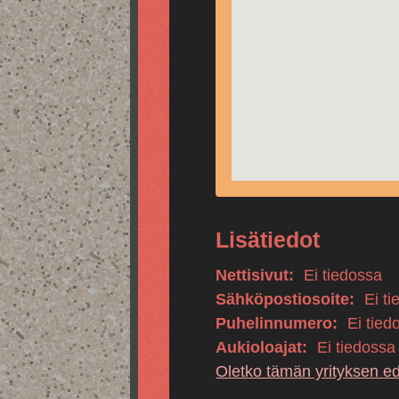
Lisätiedot
Nettisivut:
Ei tiedossa
Sähköpostiosoite:
Ei ti
Puhelinnumero:
Ei tied
Aukioloajat:
Ei tiedossa
Oletko tämän yrityksen e