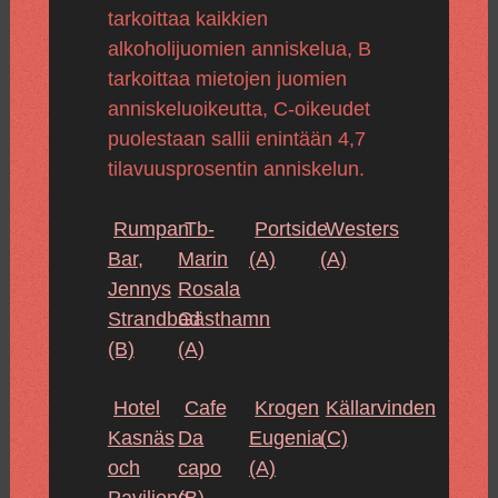
tarkoittaa kaikkien
alkoholijuomien anniskelua, B
tarkoittaa mietojen juomien
anniskeluoikeutta, C-oikeudet
puolestaan sallii enintään 4,7
tilavuusprosentin anniskelun.
Rumpan
Tb-
Portside
Westers
Bar,
Marin
(A)
(A)
Jennys
Rosala
Strandbad
Gästhamn
(B)
(A)
Hotel
Cafe
Krogen
Källarvinden
Kasnäs
Da
Eugenia
(C)
och
capo
(A)