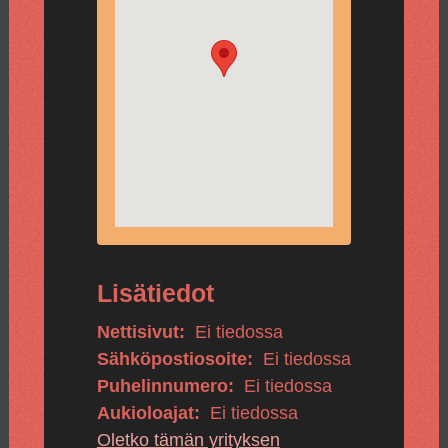
Lisätiedot
Nettisivut:
Ei tiedossa
Sähköpostiosoite:
Ei tiedossa
Puhelinnumero:
Ei tiedossa
Aukioloajat:
Ei tiedossa
Oletko tämän yrityksen