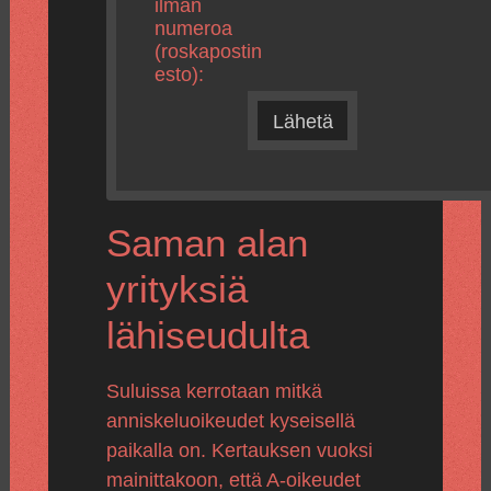
ilman
numeroa
(roskapostin
esto):
Lähetä
Saman alan
yrityksiä
lähiseudulta
Suluissa kerrotaan mitkä
anniskeluoikeudet kyseisellä
paikalla on. Kertauksen vuoksi
mainittakoon, että A-oikeudet