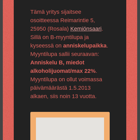
Tämä yritys sijaitsee
osoitteessa Reimarintie 5,
25950 (Rosala)
Kemiönsaari
.
Sillä on B-myyntilupa ja
kyseessä on
anniskelupaikka
.
Myyntilupa sallii seuraavan:
Anniskelu B, miedot
alkoholijuomat/max 22%
.
Myyntilupa on ollut voimassa
päivämäärästä 1.5.2013
alkaen, siis noin 13 vuotta.