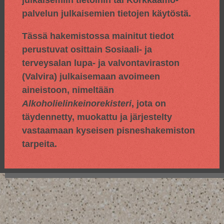
julkaisemiin tietoihin tai Korkkaamo-
palvelun julkaisemien tietojen käytöstä.
Tässä hakemistossa mainitut tiedot
perustuvat osittain
Sosiaali- ja
terveysalan lupa- ja valvontaviraston
(Valvira) julkaisemaan avoimeen
aineistoon, nimeltään
Alkoholielinkeinorekisteri
, jota on
täydennetty, muokattu ja järjestelty
vastaamaan kyseisen pisneshakemiston
tarpeita.