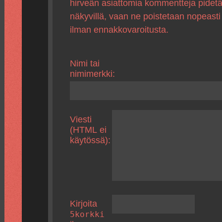
hirveän asiattomia kommentteja pidet
näkyvillä, vaan ne poistetaan nopeasti
ilman ennakkovaroitusta.
Nimi tai
nimimerkki:
Viesti
(HTML ei
käytössä):
Kirjoita
5korkki