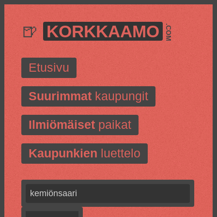
🍺
KORKKAAMO
.COM
Etusivu
Suurimmat
kaupungit
Ilmiömäiset
paikat
Kaupunkien
luettelo