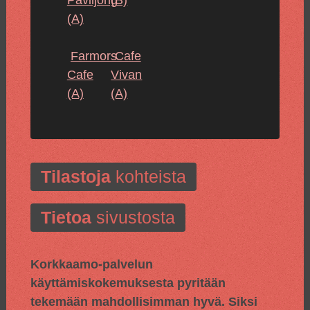
Paviljong
(B)
(A)
Farmors
Cafe
Cafe
Vivan
(A)
(A)
Tilastoja
kohteista
Tietoa
sivustosta
Korkkaamo-palvelun
käyttämiskokemuksesta pyritään
tekemään mahdollisimman hyvä. Siksi