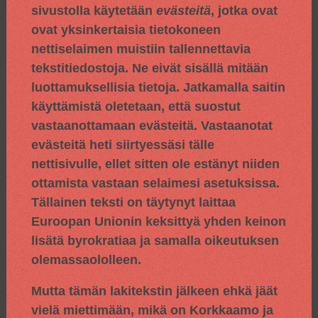
sivustolla käytetään
evästeitä
, jotka ovat
ovat yksinkertaisia tietokoneen
nettiselaimen muistiin tallennettavia
tekstitiedostoja. Ne eivät sisällä mitään
luottamuksellisia tietoja. Jatkamalla saitin
käyttämistä oletetaan, että suostut
vastaanottamaan evästeitä. Vastaanotat
evästeitä heti siirtyessäsi tälle
nettisivulle, ellet sitten ole estänyt niiden
ottamista vastaan selaimesi asetuksissa.
Tällainen teksti on täytynyt laittaa
Euroopan Unionin keksittyä yhden keinon
lisätä byrokratiaa ja samalla oikeutuksen
olemassaololleen.
Mutta tämän lakitekstin jälkeen ehkä jäät
vielä miettimään, mikä on Korkkaamo ja