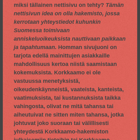
miksi tällainen nettisivu on tehty?
Tämän
nettisivun idea on olla hakemisto, jossa
kerrotaan yhteystiedot kuhunkin
Suomessa toimivaan
anniskeluoikeuksista nauttivaan paikkaan
ja tapahtumaan.
Homman sivujuoni on
tarjota edellä mainittujen asiakkaille
mahdollisuus kertoa niistä saamistaan
kokemuksista. Korkkaamo ei ole
vastuussa menetyksistä,
oikeudenkäynneistä, vaateista, kanteista,
vaatimuksista, tai kustannuksista taikka
vahingosta, olivat ne mitä tahansa tai
aiheutuivat ne sitten miten tahansa, jotka
johtuvat joko suoraan tai välillisesti
yhteydestä Korkkaamo-hakemiston