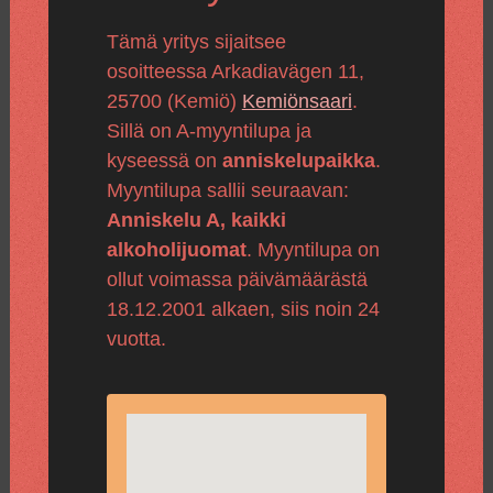
Tämä yritys sijaitsee
osoitteessa Arkadiavägen 11,
25700 (Kemiö)
Kemiönsaari
.
Sillä on A-myyntilupa ja
kyseessä on
anniskelupaikka
.
Myyntilupa sallii seuraavan:
Anniskelu A, kaikki
alkoholijuomat
. Myyntilupa on
ollut voimassa päivämäärästä
18.12.2001 alkaen, siis noin 24
vuotta.