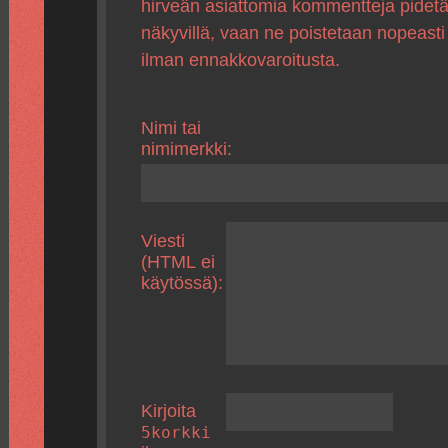
hirveän asiattomia kommentteja pidet
näkyvillä, vaan ne poistetaan nopeasti
ilman ennakkovaroitusta.
Nimi tai
nimimerkki:
Viesti
(HTML ei
käytössä):
Kirjoita
5korkki