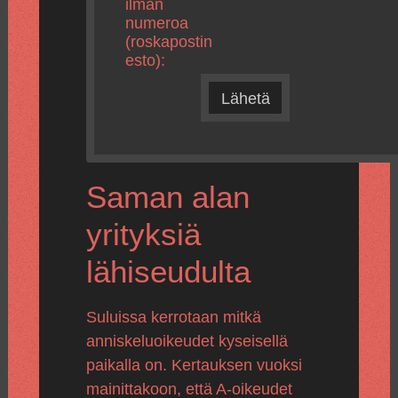
ilman
numeroa
(roskapostin
esto):
Lähetä
Saman alan
yrityksiä
lähiseudulta
Suluissa kerrotaan mitkä
anniskeluoikeudet kyseisellä
paikalla on. Kertauksen vuoksi
mainittakoon, että A-oikeudet