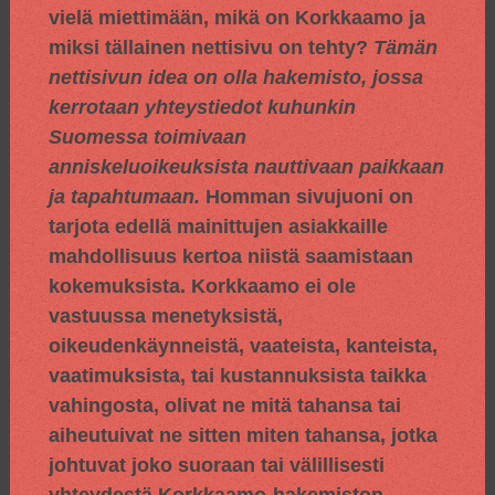
vielä miettimään, mikä on Korkkaamo ja
miksi tällainen nettisivu on tehty?
Tämän
nettisivun idea on olla hakemisto, jossa
kerrotaan yhteystiedot kuhunkin
Suomessa toimivaan
anniskeluoikeuksista nauttivaan paikkaan
ja tapahtumaan.
Homman sivujuoni on
tarjota edellä mainittujen asiakkaille
mahdollisuus kertoa niistä saamistaan
kokemuksista. Korkkaamo ei ole
vastuussa menetyksistä,
oikeudenkäynneistä, vaateista, kanteista,
vaatimuksista, tai kustannuksista taikka
vahingosta, olivat ne mitä tahansa tai
aiheutuivat ne sitten miten tahansa, jotka
johtuvat joko suoraan tai välillisesti