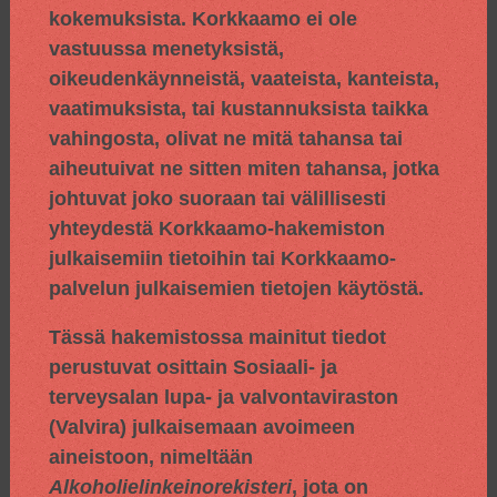
kokemuksista. Korkkaamo ei ole
vastuussa menetyksistä,
oikeudenkäynneistä, vaateista, kanteista,
vaatimuksista, tai kustannuksista taikka
vahingosta, olivat ne mitä tahansa tai
aiheutuivat ne sitten miten tahansa, jotka
johtuvat joko suoraan tai välillisesti
yhteydestä Korkkaamo-hakemiston
julkaisemiin tietoihin tai Korkkaamo-
palvelun julkaisemien tietojen käytöstä.
Tässä hakemistossa mainitut tiedot
perustuvat osittain
Sosiaali- ja
terveysalan lupa- ja valvontaviraston
(Valvira) julkaisemaan avoimeen
aineistoon, nimeltään
Alkoholielinkeinorekisteri
, jota on