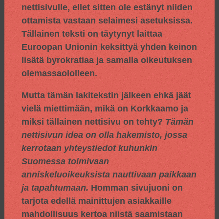
nettisivulle, ellet sitten ole estänyt niiden
ottamista vastaan selaimesi asetuksissa.
Tällainen teksti on täytynyt laittaa
Euroopan Unionin keksittyä yhden keinon
lisätä byrokratiaa ja samalla oikeutuksen
olemassaololleen.
Mutta tämän lakitekstin jälkeen ehkä jäät
vielä miettimään, mikä on Korkkaamo ja
miksi tällainen nettisivu on tehty?
Tämän
nettisivun idea on olla hakemisto, jossa
kerrotaan yhteystiedot kuhunkin
Suomessa toimivaan
anniskeluoikeuksista nauttivaan paikkaan
ja tapahtumaan.
Homman sivujuoni on
tarjota edellä mainittujen asiakkaille
mahdollisuus kertoa niistä saamistaan