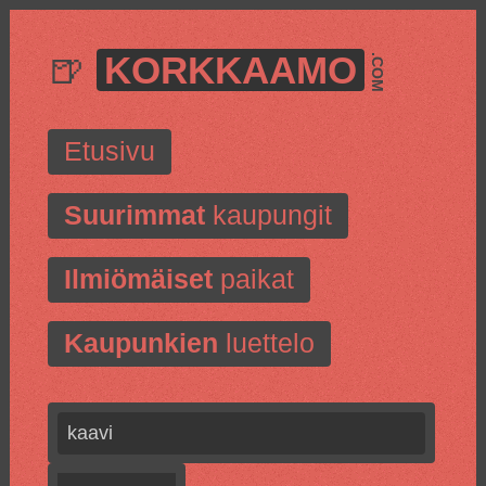
🍺
KORKKAAMO
.COM
Etusivu
Suurimmat
kaupungit
Ilmiömäiset
paikat
Kaupunkien
luettelo