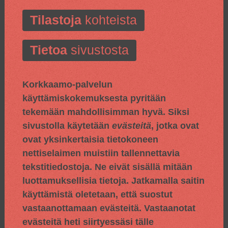
Tilastoja
kohteista
Tietoa
sivustosta
Korkkaamo-palvelun
käyttämiskokemuksesta pyritään
tekemään mahdollisimman hyvä. Siksi
sivustolla käytetään
evästeitä
, jotka ovat
ovat yksinkertaisia tietokoneen
nettiselaimen muistiin tallennettavia
tekstitiedostoja. Ne eivät sisällä mitään
luottamuksellisia tietoja. Jatkamalla saitin
käyttämistä oletetaan, että suostut
vastaanottamaan evästeitä. Vastaanotat
evästeitä heti siirtyessäsi tälle