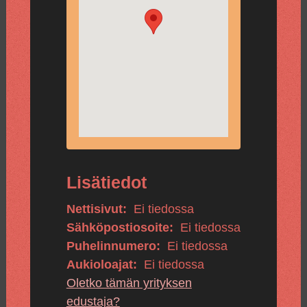
Lisätiedot
Nettisivut:
Ei tiedossa
Sähköpostiosoite:
Ei tiedossa
Puhelinnumero:
Ei tiedossa
Aukioloajat:
Ei tiedossa
Oletko tämän yrityksen
edustaja?