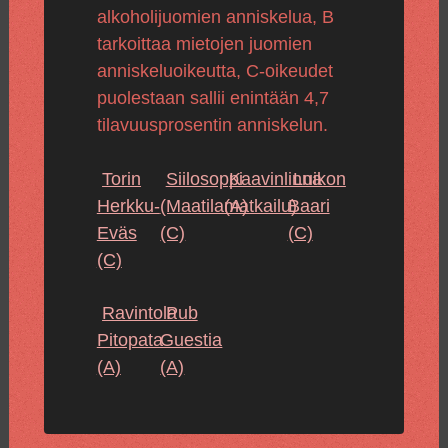
alkoholijuomien anniskelua, B
tarkoittaa mietojen juomien
anniskeluoikeutta, C-oikeudet
puolestaan sallii enintään 4,7
tilavuusprosentin anniskelun.
Torin
Siilosoppi
Kaavinlinna
Luikon
Herkku-
(Maatilamatkailu)
(A)
Baari
Eväs
(C)
(C)
(C)
Ravintola
Pub
Pitopata
Guestia
(A)
(A)