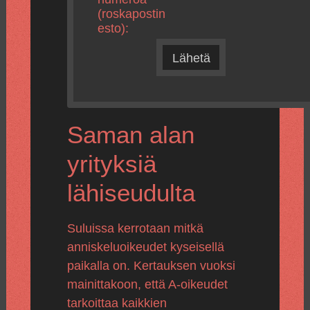
(roskapostin
esto):
Lähetä
Saman alan
yrityksiä
lähiseudulta
Suluissa kerrotaan mitkä
anniskeluoikeudet kyseisellä
paikalla on. Kertauksen vuoksi
mainittakoon, että A-oikeudet
tarkoittaa kaikkien