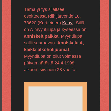
Tämä yritys sijaitsee
osoitteessa Riihijärventie 10,
73620 (Kortteinen)
Kaavi
. Sillä
on A-myyntilupa ja kyseessä on
anniskelupaikka
. Myyntilupa
sallii seuraavan:
Anniskelu A,
kaikki alkoholijuomat
.
Myyntilupa on ollut voimassa
päivämäärästä 24.4.1998
alkaen, siis noin 28 vuotta.