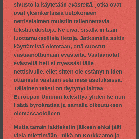
sivustolla käytetään
evästeitä
, jotka ovat
ovat yksinkertaisia tietokoneen
nettiselaimen muistiin tallennettavia
tekstitiedostoja. Ne eivät sisällä mitään
luottamuksellisia tietoja. Jatkamalla saitin
käyttämistä oletetaan, että suostut
vastaanottamaan evästeitä. Vastaanotat
evästeitä heti siirtyessäsi tälle
nettisivulle, ellet sitten ole estänyt niiden
ottamista vastaan selaimesi asetuksissa.
Tällainen teksti on täytynyt laittaa
Euroopan Unionin keksittyä yhden keinon
lisätä byrokratiaa ja samalla oikeutuksen
olemassaololleen.
Mutta tämän lakitekstin jälkeen ehkä jäät
vielä miettimään, mikä on Korkkaamo ja