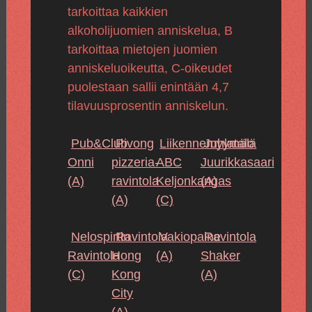
tarkoittaa kaikkien
alkoholijuomien anniskelua, B
tarkoittaa mietojen juomien
anniskeluoikeutta, C-oikeudet
puolestaan sallii enintään 4,7
tilavuusprosentin anniskelun.
Pub&Club
Pivong
Liikennemyymälä
Juhlatalo
Onni
pizzeria-
ABC
Juurikkasaari
(A)
ravintola
Keljonkangas
(A)
(A)
(C)
Nelospirtin
Ravintola
Vakiopaine
Ravintola
Ravintola
Hong
(A)
Shaker
(C)
Kong
(A)
City