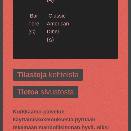
(A)
Bar
Classic
Fore
American
(C)
Diner
(A)
Tilastoja
kohteista
Tietoa
sivustosta
Korkkaamo-palvelun
käyttämiskokemuksesta pyritään
tekemään mahdollisimman hyvä. Siksi