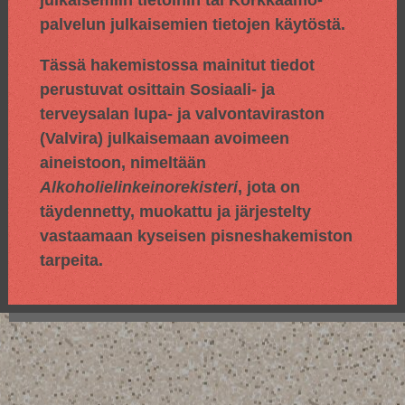
julkaisemiin tietoihin tai Korkkaamo-
palvelun julkaisemien tietojen käytöstä.
Tässä hakemistossa mainitut tiedot
perustuvat osittain
Sosiaali- ja
terveysalan lupa- ja valvontaviraston
(Valvira) julkaisemaan avoimeen
aineistoon, nimeltään
Alkoholielinkeinorekisteri
, jota on
täydennetty, muokattu ja järjestelty
vastaamaan kyseisen pisneshakemiston
tarpeita.