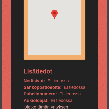
Lisätiedot
Nettisivut:
Ei tiedossa
Sähköpostiosoite:
Ei tiedossa
Puhelinnumero:
Ei tiedossa
Aukioloajat:
Ei tiedossa
Oletko tämän yrityksen