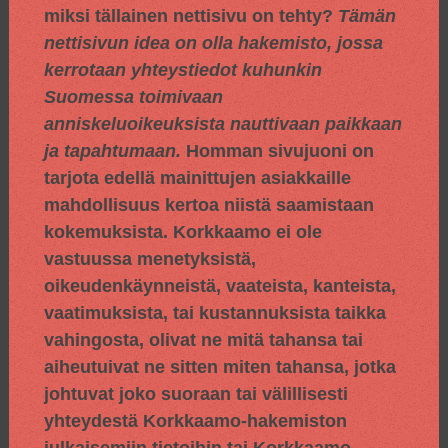
miksi tällainen nettisivu on tehty?
Tämän
nettisivun idea on olla hakemisto, jossa
kerrotaan yhteystiedot kuhunkin
Suomessa toimivaan
anniskeluoikeuksista nauttivaan paikkaan
ja tapahtumaan.
Homman sivujuoni on
tarjota edellä mainittujen asiakkaille
mahdollisuus kertoa niistä saamistaan
kokemuksista. Korkkaamo ei ole
vastuussa menetyksistä,
oikeudenkäynneistä, vaateista, kanteista,
vaatimuksista, tai kustannuksista taikka
vahingosta, olivat ne mitä tahansa tai
aiheutuivat ne sitten miten tahansa, jotka
johtuvat joko suoraan tai välillisesti
yhteydestä Korkkaamo-hakemiston