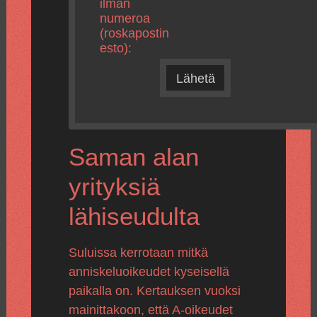
ilman
numeroa
(roskapostin
esto):
Lähetä
Saman alan
yrityksiä
lähiseudulta
Suluissa kerrotaan mitkä
anniskeluoikeudet kyseisellä
paikalla on. Kertauksen vuoksi
mainittakoon, että A-oikeudet