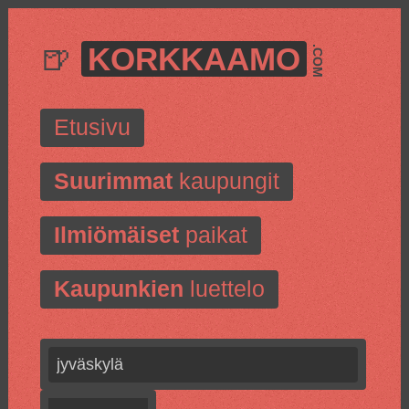
🍺
KORKKAAMO
.COM
Etusivu
Suurimmat
kaupungit
Ilmiömäiset
paikat
Kaupunkien
luettelo