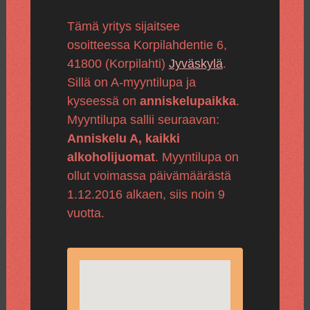
Tämä yritys sijaitsee
osoitteessa Korpilahdentie 6,
41800 (Korpilahti)
Jyväskylä
.
Sillä on A-myyntilupa ja
kyseessä on
anniskelupaikka
.
Myyntilupa sallii seuraavan:
Anniskelu A, kaikki
alkoholijuomat
. Myyntilupa on
ollut voimassa päivämäärästä
1.12.2016 alkaen, siis noin 9
vuotta.