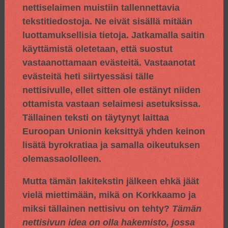
nettiselaimen muistiin tallennettavia
tekstitiedostoja. Ne eivät sisällä mitään
luottamuksellisia tietoja. Jatkamalla saitin
käyttämistä oletetaan, että suostut
vastaanottamaan evästeitä. Vastaanotat
evästeitä heti siirtyessäsi tälle
nettisivulle, ellet sitten ole estänyt niiden
ottamista vastaan selaimesi asetuksissa.
Tällainen teksti on täytynyt laittaa
Euroopan Unionin keksittyä yhden keinon
lisätä byrokratiaa ja samalla oikeutuksen
olemassaololleen.
Mutta tämän lakitekstin jälkeen ehkä jäät
vielä miettimään, mikä on Korkkaamo ja
miksi tällainen nettisivu on tehty?
Tämän
nettisivun idea on olla hakemisto, jossa