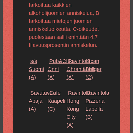
tarkoittaa kaikkien
alkoholijuomien anniskelua, B
tarkoittaa mietojen juomien
anniskeluoikeutta, C-oikeudet
puolestaan sallii enintään 4,7
tilavuusprosentin anniskelun.
s/s
Pub&Club
Ravintola
Scan
Suomi
Onni
Ohrantähkä
Burger
(A)
(A)
(A)
(C)
Savutuvan
Cafe
Ravintola
Ravintola
Apaja
Kaapeli
Hong
Pizzeria
(A)
(C)
Kong
Labella
City
(B)
(A)