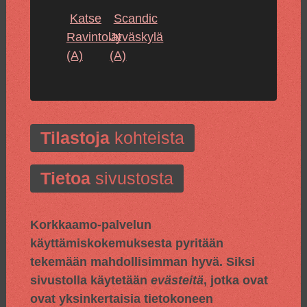
Katse
Scandic
Ravintolat
Jyväskylä
(A)
(A)
Tilastoja
kohteista
Tietoa
sivustosta
Korkkaamo-palvelun
käyttämiskokemuksesta pyritään
tekemään mahdollisimman hyvä. Siksi
sivustolla käytetään
evästeitä
, jotka ovat
ovat yksinkertaisia tietokoneen