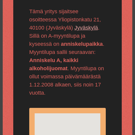
Tämä yritys sijaitsee
osoitteessa Yliopistonkatu 21,
40100 (Jyväskylä)
Jyväskylä
.
Sillä on A-myyntilupa ja
kyseessä on
anniskelupaikka
.
Myyntilupa sallii seuraavan:
Anniskelu A, kaikki
alkoholijuomat
. Myyntilupa on
ollut voimassa päivämäärästä
1.12.2008 alkaen, siis noin 17
vuotta.