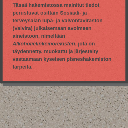
Tässä hakemistossa mainitut tiedot
perustuvat osittain
Sosiaali- ja
terveysalan lupa- ja valvontaviraston
(Valvira) julkaisemaan avoimeen
aineistoon, nimeltään
Alkoholielinkeinorekisteri
, jota on
täydennetty, muokattu ja järjestelty
vastaamaan kyseisen pisneshakemiston
tarpeita.