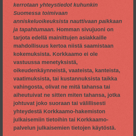
kerrotaan yhteystiedot kuhunkin
Suomessa toimivaan
anniskeluoikeuksista nauttivaan paikkaan
ja tapahtumaan.
Homman sivujuoni on
tarjota edellä mainittujen asiakkaille
mahdollisuus kertoa niistä saamistaan
kokemuksista. Korkkaamo ei ole
vastuussa menetyksistä,
oikeudenkäynneistä, vaateista, kanteista,
vaatimuksista, tai kustannuksista taikka
vahingosta, olivat ne mitä tahansa tai
aiheutuivat ne sitten miten tahansa, jotka
johtuvat joko suoraan tai välillisesti
yhteydestä Korkkaamo-hakemiston
julkaisemiin tietoihin tai Korkkaamo-
palvelun julkaisemien tietojen käytöstä.