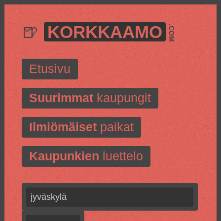
🍺
KORKKAAMO
.COM
Etusivu
Suurimmat
kaupungit
Ilmiömäiset
paikat
Kaupunkien
luettelo