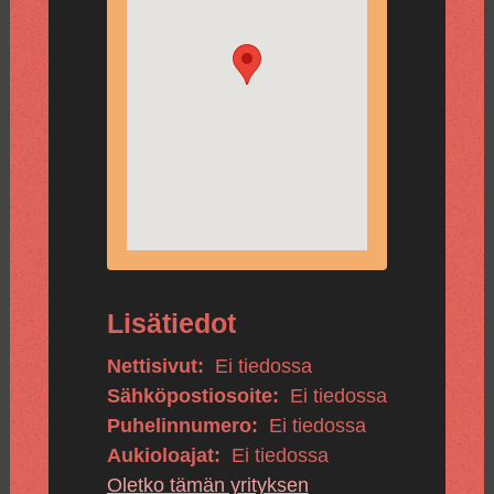
Lisätiedot
Nettisivut:
Ei tiedossa
Sähköpostiosoite:
Ei tiedossa
Puhelinnumero:
Ei tiedossa
Aukioloajat:
Ei tiedossa
Oletko tämän yrityksen